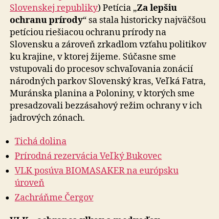
Slovenskej republiky
) Petícia „
Za lepšiu
ochranu prírody
“ sa stala historicky najväčšou
petíciou riešiacou ochranu prírody na
Slovensku a zároveň zrkadlom vzťahu politikov
ku krajine, v ktorej žijeme. Súčasne sme
vstupovali do procesov schvaľovania zonácií
národných parkov Slovenský kras, Veľká Fatra,
Muránska planina a Poloniny, v ktorých sme
presadzovali bezzásahový režim ochrany v ich
jadrových zónach.
Tichá dolina
Prírodná rezervácia Veľký Bukovec
VLK posúva BIOMASAKER na európsku
úroveň
Zachráňme Čergov