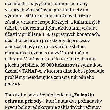
územiach s najvyšším stupňom ochrany,
v ktorých však súčasne prostredníctvom
výnimiek štátne úrady umožňovali rôzne
zásahy, vrátane hospodárskych a kalamitných
ťažieb. VLK rozmanitými aktivitami, vrátane
účasti v približne 4 500 správnych konaniach,
dosiahol ochranu prirodzených procesov
a bezzásahový režim vo väčšine štátom
chránených území s najvyšším stupňom
ochrany. V súčasnosti tieto územia zaberajú
plochu približne
99 000 hektárov
(s výnimkou
území v TANAP-e, v ktorom dlhodobo spôsobuje
problémy neexistujúca zonácia národného
parku).
Toto úsilie pokračovalo petíciou „
Za lepšiu
ochranu prírody
“, ktorá mala dve požiadavky.
Prvou bolo zre­du­ko­vanie základných režimov