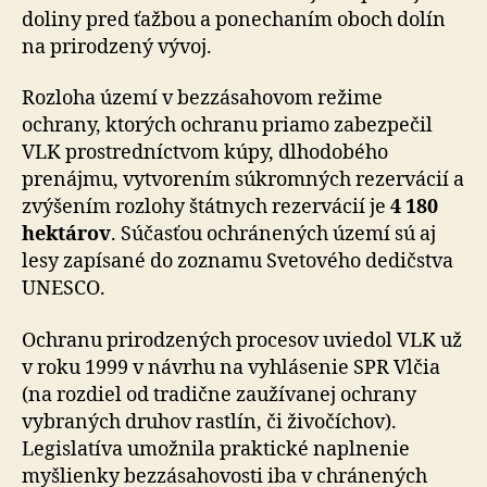
doliny pred ťažbou a ponechaním oboch dolín
na prirodzený vývoj.
Rozloha území v bezzásahovom režime
ochrany, ktorých ochranu priamo zabezpečil
VLK prostredníctvom kúpy, dlhodobého
prenájmu, vytvorením súkromných re­zer­vá­cií a
zvýšením rozlohy štátnych rezervácií je
4 180
hek­tá­rov
. Súčasťou ochránených území sú aj
lesy zapísané do zoznamu Svetového dedičstva
UNESCO.
Ochranu prirodzených procesov uviedol VLK už
v roku 1999 v návrhu na vyhlásenie SPR Vlčia
(na rozdiel od tra­dič­ne zaužívanej ochrany
vybraných druhov rastlín, či živočíchov).
Legislatíva umožnila praktické naplnenie
myšlienky bezzásahovosti iba v chránených