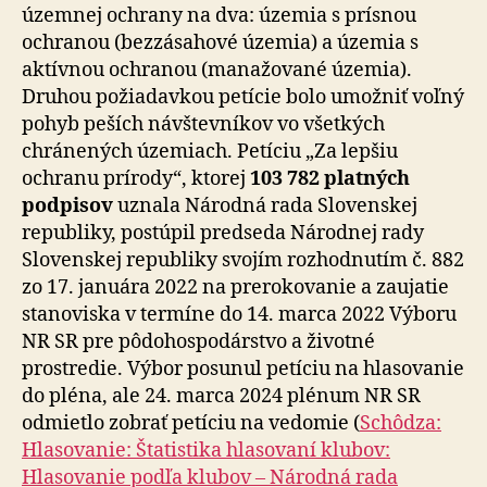
územnej ochrany na dva: územia s prísnou
ochranou (bezzásahové územia) a územia s
aktívnou ochranou (manažované územia).
Druhou požiadavkou petície bolo umožniť voľný
pohyb peších návštevníkov vo všetkých
chránených územiach. Petíciu „Za lepšiu
ochranu prírody“, ktorej
103 782 platných
podpisov
uznala Národná rada Slovenskej
republiky, postúpil predseda Národnej rady
Slovenskej republiky svojím rozhodnutím č. 882
zo 17. januára 2022 na prerokovanie a zaujatie
stanoviska v termíne do 14. marca 2022 Výboru
NR SR pre pôdohospodárstvo a ži­vot­né
prostredie. Výbor posunul petíciu na hlasovanie
do pléna, ale 24. marca 2024 plénum NR SR
odmietlo zobrať petíciu na vedomie (
Schôdza:
Hlasovanie: Štatistika hlasovaní klubov:
Hlasovanie podľa klubov – Národná rada