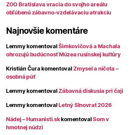
ZOO Bratislava vracia do svojho areálu
obľúbenú zábavno-vzdelávaciu atrakciu
Najnovšie komentáre
Lemmy
komentoval
Šimkovičová a Machala
ohrozujú budúcnosť Múzea rusínskej kultúry
Kristián Čura
komentoval
Zmysel a ničota –
osobná púť
Lemmy
komentoval
Zábavná diskusia pri čaji
Lemmy
komentoval
Letný Slnovrat 2026
Nádej – Humanisti.sk
komentoval
Som v
hmotnej núdzi