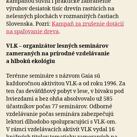
kampaňou súvisí i praktické zabránenie
výrubov desiatok tisíc drevín rastúcich na
nelesných plochách v roz­ma­ni­tých častiach
Slovenska. Pozri:
Kampaň za zrušenie dotácií
na spaľovanie dreva
.
VLK – organizátor lesných seminárov
zameraných na prírodné vzdelávanie
a hlbokú ekológiu
Terénne semináre s názvom Gaia sú
každoročnou aktivitou VLK-a od roku 1996. Za
ten čas deväťdňový pobyt v lese, v bivaku pod
hviezdami a bez ohňa absolvovalo už 585
účastníkov počas 77 seminárov. Odborné
vzdelávanie počas seminára zabezpečujú
lektori dlhodobo spolupracujúci s VLK-om.
V rámci vzdelávacích aktivít VLK vydal 16