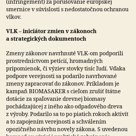
(infringement) za porušovanie európskej
smernice v súvislosti s ne­do­sta­točnou ochranou
vlkov.
VLK – iniciátor zmien v zákonoch
a strategických dokumentoch
Zmeny zákonov navrhnuté VLK-om podporili
prostredníctvom petícií, hromadných
pripomienok, či výziev stovky tisíc ľudí. Vďaka
podpore verejnosti sa podarilo navrhované
zmeny zapracovať do zákonov. Príkladom je
kampaň BIOMASAKER s cieľom zrušiť štátne
dotácie za spaľovanie drevnej biomasy
pochádzajúcej z iného ako odpadového dreva
z výroby. Podarilo sa to po piatich rokoch aktivít
a to zapojením verejnosti a schvá­le­ním
opozičného návrhu novely zákona. S uvedenou