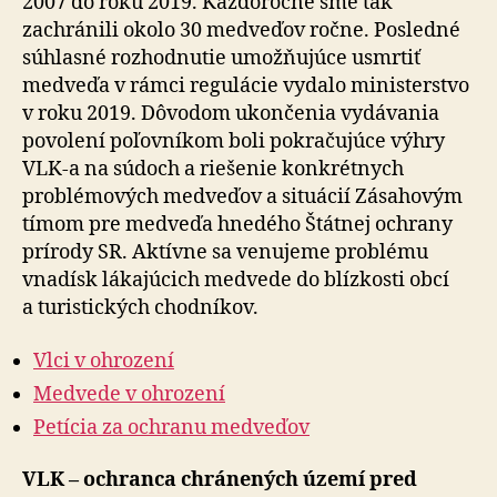
2007 do roku 2019. Každoročne sme tak
zachránili okolo 30 medveďov ročne. Posledné
súhlasné rozhodnutie umožňujúce usmrtiť
medveďa v rámci regulácie vydalo ministerstvo
v roku 2019. Dôvodom ukončenia vydávania
povolení poľovníkom boli pokračujúce výhry
VLK-a na súdoch a riešenie konkrétnych
problémových medveďov a situácií Zásahovým
tímom pre medveďa hnedého Štátnej ochrany
prírody SR. Aktívne sa venujeme problému
vnadísk lákajúcich medvede do blízkosti obcí
a turistických chodníkov.
Vlci v ohrození
Medvede v ohrození
Petícia za ochranu medveďov
VLK – ochranca chránených území pred