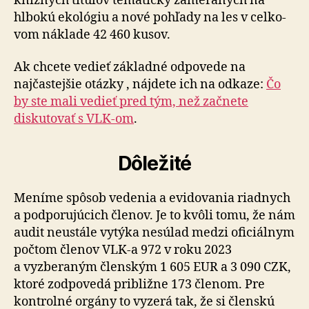
knižných titulov tematicky za­me­ra­ných na
hlbokú ekológiu a nové pohľady na les v cel­ko­
vom náklade 42 460 kusov.
Ak chcete vedieť základné odpovede na
najčastejšie otázky , nájdete ich na odkaze:
Čo
by ste mali vedieť pred tým, než začnete
diskutovať s VLK-om
.
Dôležité
Meníme spôsob vedenia a evidovania riadnych
a podporujúcich členov. Je to kvôli tomu, že nám
audit neustále vytýka nesúlad medzi oficiálnym
počtom členov VLK-a 972 v roku 2023
a vyzberaným členským 1 605 EUR a 3 090 CZK,
ktoré zodpovedá približne 173 členom. Pre
kontrolné orgány to vyzerá tak, že si členskú