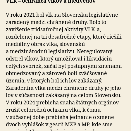
VLK – ochranca vlkov a medveďov
V roku 2021 bol vlk na Slovensku legislatívne
zaradený medzi chránené druhy. Bolo to
zavŕšenie tridsaťročnej aktivity VLK-a,
rozdelenej na tri desaťročné etapy, ktoré riešili
mediálny obraz vlka, slovenskú
a medzinárodnú legislatívu. Neregulovaný
odstrel vlkov, ktorý umožňoval i likvidáciu
celých svoriek, začal byť postupnými zme­na­mi
obmedzovaný a zároveň boli zväčšované
územia, v ktorých bol ich lov zakázaný.
Zaradením vlka medzi chránené druhy je jeho
lov v súčasnosti zakázaný na ce­lom Slovensku.
V roku 2024 prebieha snaha štátnych orgánov
zrušiť celoročnú ochranu vlka, k čomu
v súčasnej dobe prebieha jednanie o zmene
dvoch vyhlášok v gescii MŽP a MP, kde sme