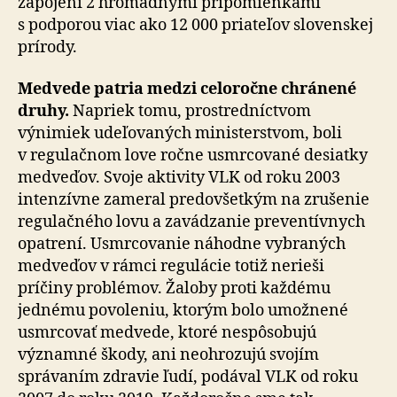
zapojení 2 hromadnými pri­po­mien­kami
s podporou viac ako 12 000 priateľov slovenskej
prírody.
Medvede patria medzi celoročne chránené
druhy.
Napriek tomu, prostredníctvom
výnimiek udeľovaných ministerstvom, boli
v regulačnom love ročne usmrcované desiatky
medveďov. Svoje aktivity VLK od roku 2003
intenzívne zameral predovšetkým na zrušenie
re­gu­lač­né­ho lovu a zavádzanie preventívnych
opatrení. Usmrco­va­nie náhodne vybraných
medveďov v rámci regulácie totiž nerieši
príčiny problémov. Žaloby proti každému
jednému povoleniu, ktorým bolo umožnené
usmrcovať medvede, ktoré nespôsobujú
významné škody, ani neohrozujú svojím
správaním zdravie ľudí, podával VLK od roku