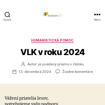
Search
Menu
Humanisti.sk
Kategórie
HUMANISTICKÁ POMOC
VLK v roku 2024
Autor:
je uvedený priamo v článku
Autor
článku
na
13. decembra 2024
Žiadne komentáre
Dátum
VLK
článku
v
roku
2024
Vážení priatelia lesov,
potrebujeme vašu podporu.