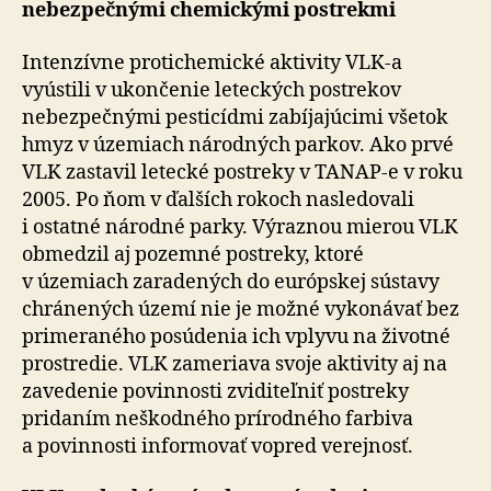
nebezpečnými chemickými postrekmi
Intenzívne protichemické aktivity VLK-a
vyústili v ukončenie leteckých postrekov
nebezpečnými pesticídmi zabíjajúcimi všetok
hmyz v územiach národných parkov. Ako prvé
VLK zastavil letecké postreky v TANAP-e v roku
2005. Po ňom v ďalších rokoch nasledovali
i ostatné národné parky. Výraznou mierou VLK
obmedzil aj pozemné postreky, ktoré
v územiach zaradených do európskej sústavy
chránených území nie je možné vykonávať bez
primeraného posúdenia ich vplyvu na životné
prostredie. VLK zameriava svoje aktivity aj na
zavedenie povinnosti zviditeľniť postreky
pridaním neškodného prírodného farbiva
a povinnosti informovať vopred verejnosť.