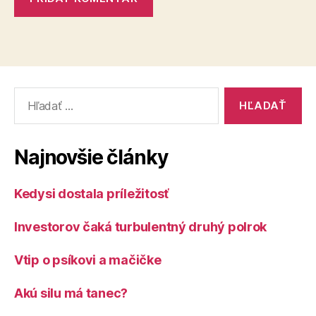
Vyhľadať:
Najnovšie články
Kedysi dostala príležitosť
Investorov čaká turbulentný druhý polrok
Vtip o psíkovi a mačičke
Akú silu má tanec?