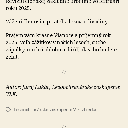
Revíziu členskej základne urobíme vo februári
roku 2025.
Vážení členovia, priatelia lesov a divočiny.
Prajem vám krásne Vianoce a príjemný rok
2025. Veľa zážitkov v našich lesoch, suché
zápalky, modrú oblohu a dážď, ak si ho budete
želať.
Autor: Juraj Lukáč, Lesoochranárske zoskupenie
VLK.
Lesoochranárske zoskupenie Vlk
,
zbierka
Značky