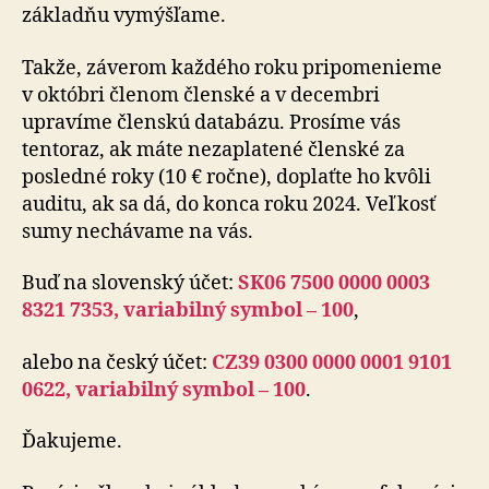
základňu vymýšľame.
Takže, záverom každého roku pripomenieme
v októbri členom členské a v decembri
upravíme členskú databázu. Prosíme vás
tentoraz, ak máte nezaplatené členské za
posledné roky (10 € ročne), doplaťte ho kvôli
auditu, ak sa dá, do konca roku 2024. Veľkosť
sumy nechávame na vás.
Buď na slovenský účet:
SK06 7500 0000 0003
8321 7353, variabilný symbol – 100
,
alebo na český účet:
CZ39 0300 0000 0001 9101
0622, variabilný symbol – 100
.
Ďakujeme.