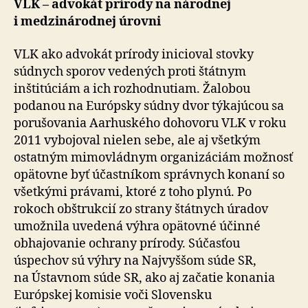
VLK – advokát prírody na národnej
i medzinárodnej úrovni
VLK ako advokát prírody inicioval stovky
súdnych sporov vedených proti štátnym
inštitúciám a ich rozhodnutiam. Žalobou
podanou na Európsky súdny dvor týkajúcou sa
porušovania Aarhuského dohovoru VLK v roku
2011 vybojoval nielen sebe, ale aj všetkým
ostatným mi­mo­vlád­nym organizáciám možnosť
opätovne byť účastníkom správnych konaní so
všetkými právami, ktoré z toho plynú. Po
rokoch obštrukcií zo strany štátnych úradov
umožnila uvedená výhra opätovné účinné
obhajovanie ochrany prírody. Súčasťou
úspechov sú výhry na Naj­vyš­šom súde SR,
na Ústavnom súde SR, ako aj začatie ko­na­nia
Európskej komisie voči Slovensku