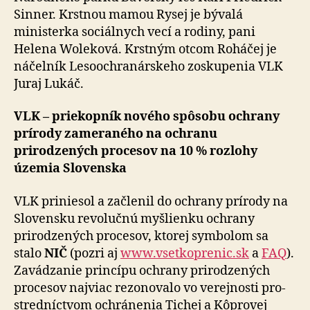
Sinner. Krstnou mamou Rysej je bývalá
ministerka sociálnych vecí a rodiny, pani
Helena Woleková. Krstným otcom Roháčej je
náčelník Leso­och­ra­nárskeho zoskupenia VLK
Juraj Lukáč.
VLK – priekopník nového spôsobu ochrany
prírody zameraného na ochranu
prirodzených procesov na 10 % rozlohy
územia Slovenska
VLK priniesol a začlenil do ochrany prírody na
Slovensku revolučnú myšlienku ochrany
prirodzených procesov, ktorej symbolom sa
stalo
NIČ
(pozri aj
www.vset­ko­pre­nic.sk
a
FAQ
).
Zavádzanie princípu ochrany prirodzených
procesov najviac rezonovalo vo verejnosti pro­
stred­níc­tvom ochránenia Tichej a Kôprovej