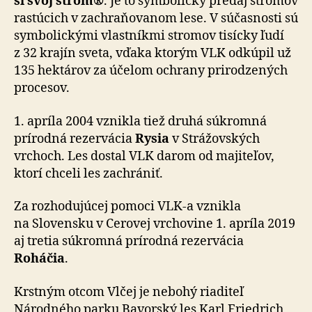
si svoj strom®
. Je to symbolický predaj stromov
rastúcich v zachraňovanom lese. V sú­čas­nosti sú
symbolickými vlastníkmi stromov tisícky ľudí
z 32 krajín sveta, vďaka ktorým VLK odkúpil už
135 hektárov za účelom ochrany prirodzených
procesov.
1. apríla 2004 vznikla tiež druhá súkromná
prírodná rezervácia
Rysia
v Strážovských
vrchoch. Les dostal VLK darom od majiteľov,
ktorí chceli les zachrániť.
Za rozhodujúcej pomoci VLK-a vznikla
na Slovensku v Cerovej vrchovine 1. apríla 2019
aj tretia súkromná prírodná rezervácia
Roháčia
.
Krstným otcom Vlčej je nebohý riaditeľ
Národného parku Bavorský les Karl Friedrich