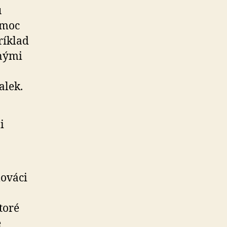
ú
omoc
ríklad
anými
alek.
i
lováci
toré
e