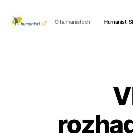
O humanistoch
Humanisti S
Humanisti.sk
V
rozhad