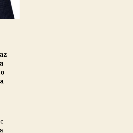
raz
sa
to
ia
oc
ka