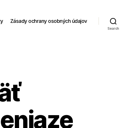
zy
Zásady ochrany osobných údajov
Search
äť
peniaze