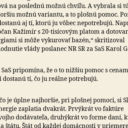
vá na poslednú možnú chvíľu. A vybrala si t
oršiu možnú variantu, a to plošnú pomoc. P
dostanú aj tí, ktorú ju vôbec nepotrebujú. Nap
bčan Kažimír s 20-tisícovým platom a dotov
giami si môže vykurovať bazén,“ skritizoval
odnutie vlády poslanec NR SR za SaS Karol G
 SaS pripomína, že o to nižšiu pomoc s cenam
í dostanú tí, čo ju reálne potrebujú.
čo je úplne najhoršie, pri plošnej pomoci, si S
nergie zaplatia dvakrát. Prvýkrát vo faktúre
vojho dodávateľa, druhýkrát vo forme daní, k
ia štátu. Štát od každej domácnosti v priemer