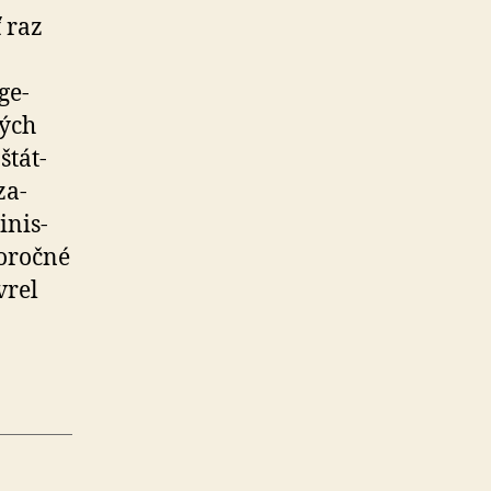
 raz
ge­
kých
štát­
za­
­nis­
­roč­né
vrel