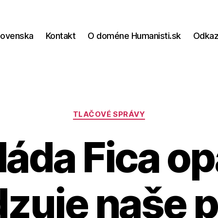
lovenska
Kontakt
O doméne Humanisti.sk
Odka
Kategórie
TLAČOVÉ SPRÁVY
láda Fica op
zuje naše 