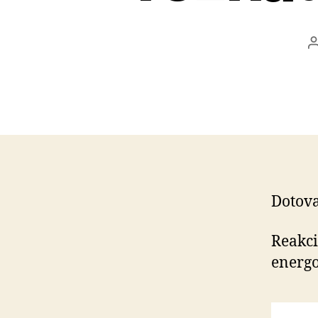
Dotova
Reakci
energ