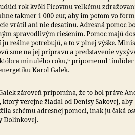
udúci rok kvôli Ficovmu veľkému zdražovan
ahne takmer 1 000 eur, aby im potom vo form
cie vrátil ani nie desatinu. Adresná pomoc b
ným spravodlivým riešením. Pomoc majú dosta
í ju reálne potrebujú, a to v plnej výške. Mini
vú sme na jej prípravu a predstavenie vyzýv
któbra minulého roku,“ pripomenul tímlíder
energetiku Karol Galek.
Galek zároveň pripomína, že to bol práve An
 ktorý verejne žiadal od Denisy Sakovej, aby
žila schému adresnej pomoci, inak ju čaká o
 Dolinkovej.