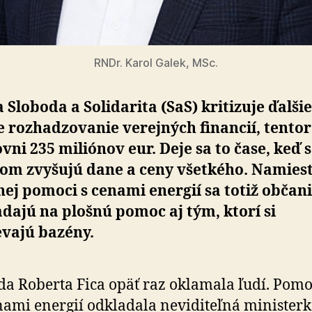
RNDr. Karol Galek, MSc.
 Sloboda a Solidarita (SaS) kritizuje ďalšie
 rozhadzovanie verejných financií, tento
vni 235 miliónov eur. Deje sa to čase, keď 
om zvyšujú dane a ceny všetkého. Namies
ej pomoci s cenami energií sa totiž občan
dajú na plošnú pomoc aj tým, ktorí si
evajú bazény.
da Roberta Fica opäť raz oklamala ľudí. Pom
nami energií odkladala neviditeľná minister