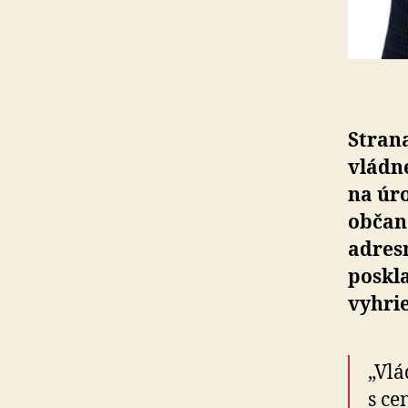
Strana
vládne
na úro
občan
adresn
poskla
vyhri
„Vlá
s ce