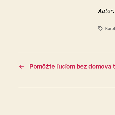
Autor:
Karo
Značky
←
Pomôžte ľuďom bez domova t