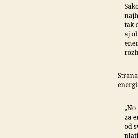
Sako
najh
tak 
aj o
ener
rozh
Strana
energi
„No 
za e
od s
plat