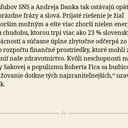
sľubov SNS a Andreja Danka tak ostávajú opäť
prázdne frázy a slová. Prijaté riešenie je žiaľ
orším možným a ešte viac zhorší nielen ener­
ú chudobu, ktorou trpí viac ako 23 % slovens
cností a súčasne úplne zbytočne odčerpá zo 
o rozpočtu finančné prostriedky, ktoré mohli 
­niť naše zdravotníctvo. Kvôli neschopnosti mi
y Sakovej a populizmu Roberta Fica sa bu­dú­co
žovanie dotkne tých najzraniteľnejších,“ uza
k.