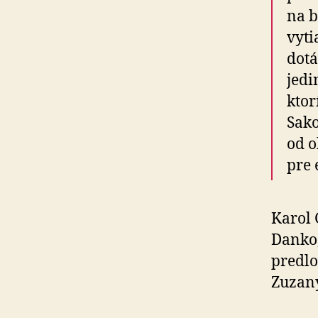
na b
vyti
dotá
jedi
ktor
Sako
od o
pre 
Karol 
Danko,
predlo
Zuzany