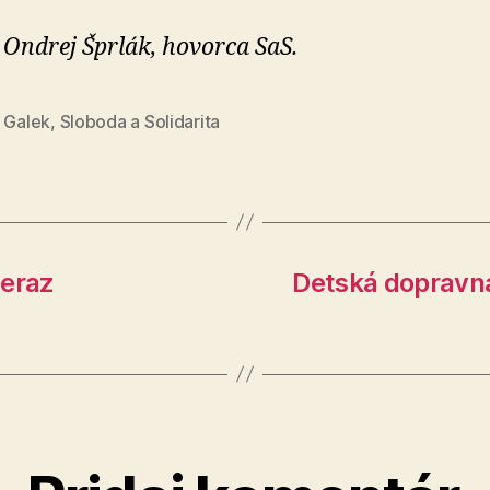
 Ondrej Šprlák, hovorca SaS.
l Galek
,
Sloboda a Solidarita
eraz
Detská dopravná