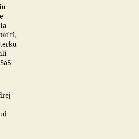
iu
e
ola
ť tí,
sterku
ali
 SaS
drej
sud