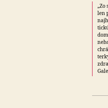
„Zo 
len 
najh
tick
domá
ne­h
chrá
terk
zdra
Gale