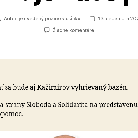
Autor:
je uvedený priamo v článku
13. decembra 20
Autor
Dátum
článku
článku
na
Žiadne komentáre
Vláda
Fica
opäť
rozhadzuje
naše
peniaze
ť sa bude aj Kažimírov vyhrievaný bazén.
a strany Sloboda a Solidarita na predstavenú
opomoc.