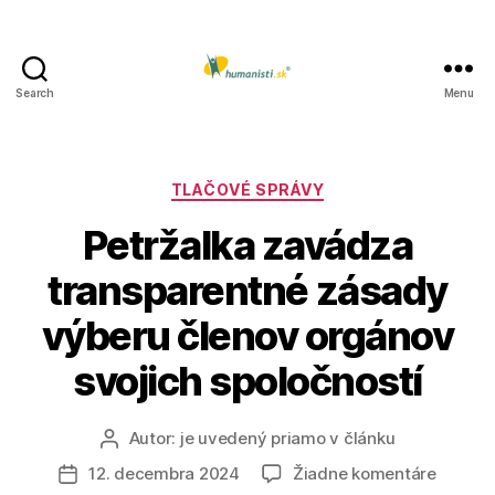
Search
Menu
Humanisti.sk
Kategórie
TLAČOVÉ SPRÁVY
Petržalka zavádza
transparentné zásady
výberu členov orgánov
svojich spoločností
Autor:
je uvedený priamo v článku
Autor
článku
na
12. decembra 2024
Žiadne komentáre
Dátum