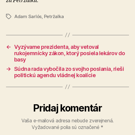
za Petržalku.
Adam Sarlós
,
Petržalka
Značky
←
Vyzývame prezidenta, aby vetoval
rukojemnícky zákon, ktorý posiela lekárov do
basy
→
Súdna rada vybočila zo svojho poslania, rieši
politickú agendu vládnej koalície
Pridaj komentár
Vaša e-mailová adresa nebude zverejnená.
Vyžadované polia sú označené
*