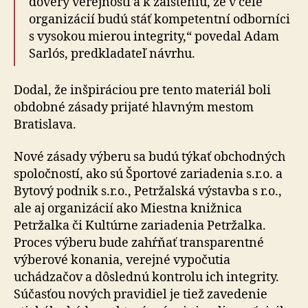
dôvery verejnosti a k zaisteniu, že v čele
organizácií budú stáť kompetentní odborníci
s vysokou mierou integrity,“ povedal Adam
Sarlós, predkladateľ návrhu.
Dodal, že inšpiráciou pre tento materiál boli
obdobné zásady prijaté hlavným mestom
Bratislava.
Nové zásady výberu sa budú týkať obchodných
spo­loč­ností, ako sú Športové zariadenia s.r.o. a
Bytový podnik s.r.o., Petržalská výstavba s r.o.,
ale aj organizácií ako Miestna knižnica
Petržalka či Kultúrne zariadenia Petržalka.
Proces výberu bude zahŕňať transparentné
výberové konania, verejné vypočutia
uchádzačov a dôslednú kontrolu ich integrity.
Súčasťou nových pravidiel je tiež zavedenie