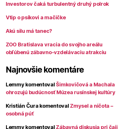
Investorov čaká turbulentný druhý polrok
Vtip o psíkovi a mačičke
Akú silu má tanec?
ZOO Bratislava vracia do svojho areálu
obľúbenú zábavno-vzdelávaciu atrakciu
Najnovšie komentáre
Lemmy
komentoval
Šimkovičová a Machala
ohrozujú budúcnosť Múzea rusínskej kultúry
Kristián Čura
komentoval
Zmysel a ničota –
osobná púť
Lemmy
komentoval
Zábavná diskusia pri čaji