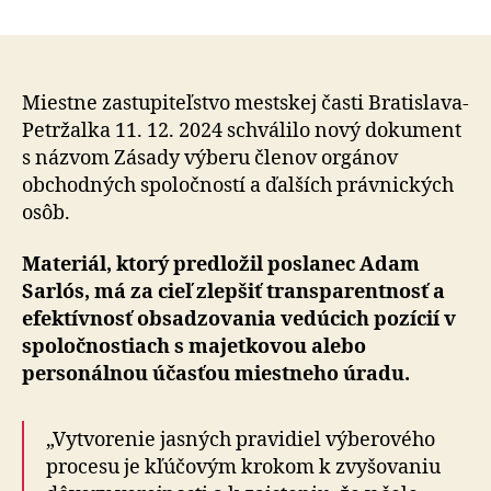
Petržal
článku
zavádz
transp
zásady
výberu
Miestne zastupiteľstvo mestskej časti Bratislava-
členov
Petržalka 11. 12. 2024 schválilo nový dokument
orgáno
s názvom Zásady výberu členov orgánov
svojich
obchodných spoločností a ďalších právnických
spoločn
osôb.
Materiál, ktorý predložil poslanec Adam
Sarlós, má za cieľ zlepšiť transparentnosť a
efek­tív­nosť ob­sa­dzo­va­nia vedúcich pozícií v
spoločnostiach s majetkovou alebo
personálnou účasťou miestneho úradu.
„Vytvorenie jasných pravidiel výberového
procesu je kľúčovým krokom k zvyšovaniu