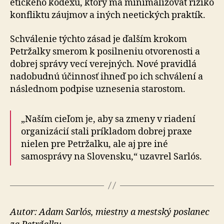
etického kódexu, ktorý má minimalizovať riziko
konfliktu záujmov a iných ne­e­tic­kých praktík.
Schválenie týchto zásad je ďalším krokom
Petržalky sme­rom k posilneniu otvorenosti a
dobrej správy vecí ve­rej­ných. Nové pravidlá
nadobudnú účinnosť ihneď po ich schválení a
následnom podpise uznesenia starostom.
„Naším cieľom je, aby sa zmeny v riadení
organizácií stali príkladom dobrej praxe
nielen pre Petržalku, ale aj pre iné
samosprávy na Slovensku,“ uzavrel Sarlós.
Autor: Adam Sarlós, miestny a mestský poslanec