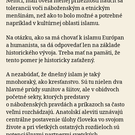
Nemci, mali oveľa menej príležitostí naučiť sa
tolerancii voči ná­bo­žen­ským a etnickým
menšinám, než ako to bolo možné a potrebné
napríklad v kultúrnej oblasti islamu.
Na otázku, ako sa má chovať k islamu Európan
a hu­ma­nis­ta, sa dá odpovedať len na základe
historického vývoja. Treba mať na pamäti, že
tento pomer je historicky za­ťa­že­ný.
A nezabúdať, že dnešný islam je taký
mnohoraký, ako kresťanstvo. Sú tu nielen dva
hlavné prúdy sunitov a šiitov, ale v obidvoch
početné sekty, ktorých predstavy
o náboženských pravdách a príkazoch sa často
veľmi rozchádzajú. Anatolskí aleviti uznávajú
centrálne postavenie úlohy človeka vo svojom
živote a pri všetkých ostatných rozdieloch sú
potenciálnymi partnermi svetských