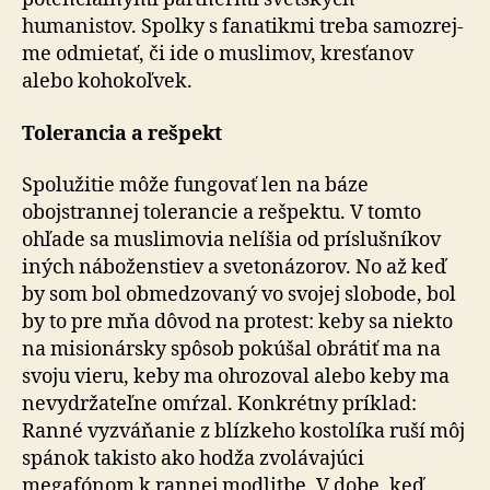
humanistov. Spolky s fanatikmi treba sa­mo­zrej­
me odmietať, či ide o muslimov, kresťanov
alebo kohokoľvek.
Tolerancia a rešpekt
Spolužitie môže fungovať len na báze
obojstrannej tolerancie a rešpektu. V tomto
ohľade sa muslimovia nelíšia od príslušníkov
iných náboženstiev a sve­to­ná­zo­rov. No až keď
by som bol obmedzovaný vo svojej slobode, bol
by to pre mňa dôvod na protest: keby sa niekto
na misionársky spôsob pokúšal obrátiť ma na
svoju vieru, keby ma ohrozoval alebo keby ma
nevydržateľne omŕzal. Konkrétny príklad:
Ranné vyzváňanie z blízkeho kostolíka ruší môj
spánok takisto ako hodža zvolávajúci
megafónom k rannej modlitbe. V dobe, keď