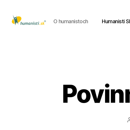
O humanistoch
Humanisti S
Humanisti.sk
Povinn