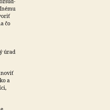
oz­sud­
oľ­nému
voriť
na čo
ký úrad
anoviť
ko a
ci,
ne