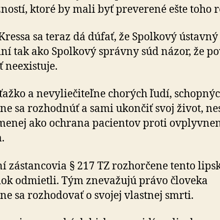
žností, ktoré by mali byť preverené ešte toho 
Kressa sa teraz dá dúfať, že Spolkový ústavný
ní tak ako Spolkový správny súd názor, že po­
ť neexistuje.
ťažko a nevyliečiteľne chorých ľudí, schopný
ne sa rozhodnúť a sami ukončiť svoj život, n
 menej ako ochrana pacientov proti ovplyvnen
.
í zástancovia § 217 TZ rozhorčene tento lips
ok odmietli. Tým znevažujú právo človeka
ne sa rozhodovať o svojej vlastnej smrti.