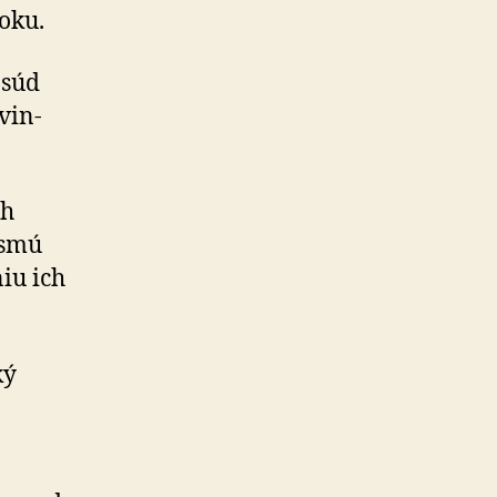
roku.
 súd
vin­
ch
esmú
iu ich
ký