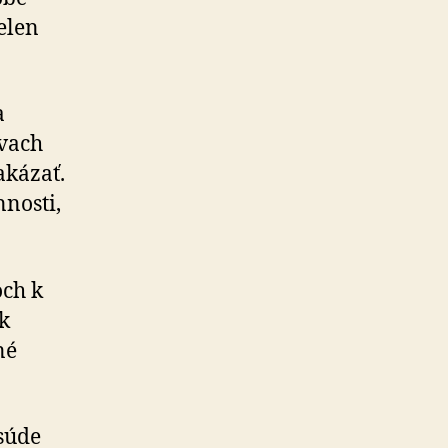
elen
a
ávach
akázať.
nosti,
och k
k
né
súde