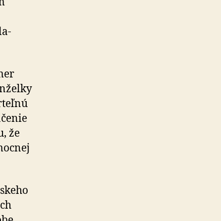
m
la­
mer
anželky
rteľnú
nčenie
u, že
mocnej
pskeho
ých
obe