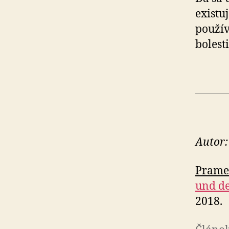
existu
použív
bolesti
Autor:
Prame
und de
2018.