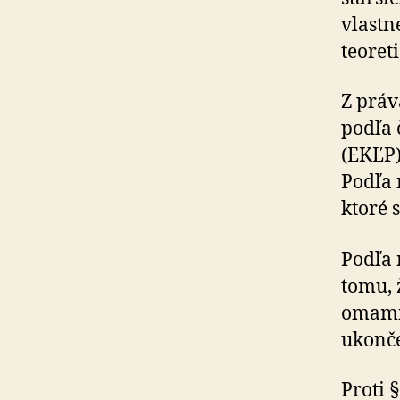
vlastn
teoret
Z práv
podľa 
(EKĽP)
Podľa 
ktoré 
Podľa 
tomu, 
omamne
ukonče
Proti 