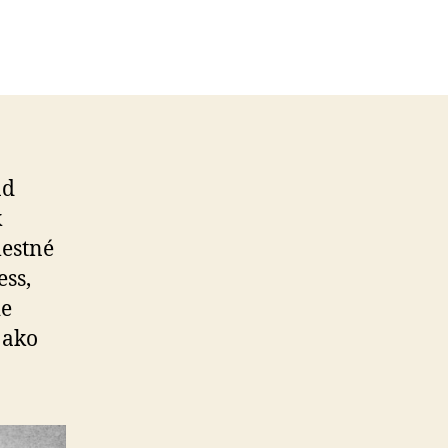
nd
k
lestné
ess,
ie
 ako