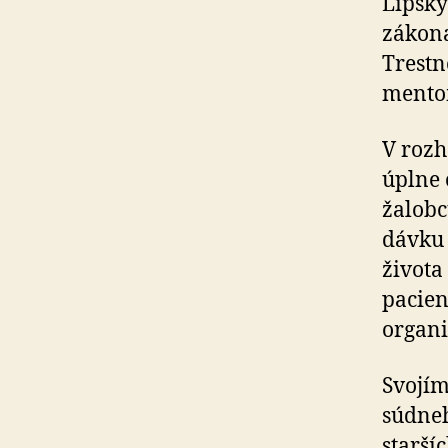
Lipský
zákona
Trestn
men­to
V rozh
úplne 
žalobc
dávku 
života
pacien
organi
Svojím
súdneh
starší