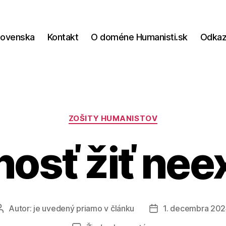
lovenska
Kontakt
O doméne Humanisti.sk
Odka
Kategórie
ZOŠITY HUMANISTOV
osť žiť nee
Autor:
je uvedený priamo v článku
1. decembra 20
Autor
Dátum
článku
článku