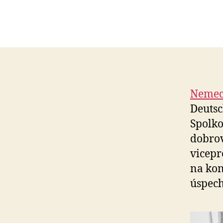
Nemec
Deutsc
Spolko
dobrov
vicepr
na kon
úspech