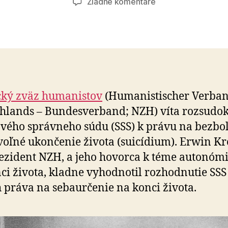
na
Žiadne komentáre
Povinnosť
žiť
neexistuje
ký zväz humanistov
(Humanistischer Verba
hlands – Bundesverband; NZH) víta rozsudo
vého správneho súdu (SSS) k právu na bezbo
oľné ukončenie života (suicídium). Erwin Kr
ezident NZH, a jeho hovorca k téme autonóm
ci života, kladne vyhodnotil rozhodnutie SSS
 práva na sebaurčenie na konci života.