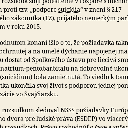
 rozsudok stojí potešiteľne v rozpore s ducho
 proti tzv. „podpore
suicídia
“ v znení § 217
ého zákonníka (TZ), prijatého nemeckým par­
m v roku 2015.
odnutom konaní išlo o to, že požiadavka tak
ochrnutej a na umelé dýchanie napojenej m
u dostať od Spolkového ústavu pre liečivá sm
natrium-pentobarbitalu na dobrovoľné uko
 (suicídium) bola zamietnutá. To viedlo k tom
tka ukončila svoj život s podporou jednej po
zácie vo Švajčiarsku.
 rozsudkom sledoval NSSS požiadavky Euró
o dvora pre ľudské práva (ESDĽP) vo viacer
ch rozsudkoch. Právo rozhodnúť o čase a spôs