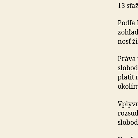
13 sťa
Podľa 
zohľad
nosť ži
Práva 
slobod
platiť
okolím
Vplyvn
rozsud
slobod