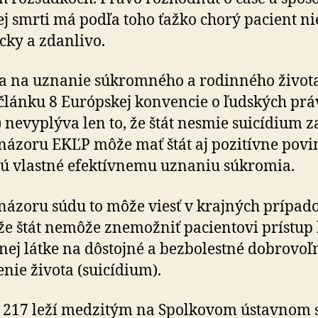
ej smrti má podľa toho ťažko chorý pacient ni
icky a zdanlivo.
a na uznanie súkromného a rodinného život
článku 8 Európskej konvencie o ľudských pr
 nevyplýva len to, že štát nesmie suicídium z
názoru EKĽP môže mať štát aj pozitívne povin
sú vlastné efektívnemu uznaniu súkromia.
názoru súdu to môže viesť v krajných prípad
že štát nemôže znemožniť pacientovi prístup 
j látke na dôstojné a bezbolestné dobrovoľ
nie života (suicídium).
§ 217 leží medzitým na Spolkovom ústavnom 