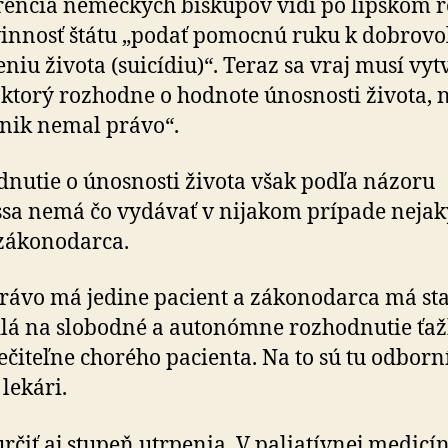
encia nemeckých biskupov vidí po lipskom r
innosť štátu „podať pomocnú ruku k dob­ro­v
niu života (suicídiu)“. Teraz sa vraj musí vyt
 ktorý rozhodne o hodnote únosnosti života, 
 nik nemal právo“.
nutie o únosnosti života však podľa názoru
ssa nemá čo vydávať v nijakom prípade neja
zákonodarca.
rávo má jedine pacient a zákonodarca má st
lá na slobodné a autonómne rozhodnutie ťaž
ečiteľne chorého pacienta. Na to sú tu odborní
lekári.
určiť aj stupeň utrpenia. V paliatívnej medicí