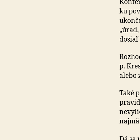
Konfer
ku pov
ukonče
„úrad,
dosiaľ
Rozhod
p. Kre
alebo 
Také p
pravid
nevyli
najmä 
Dá sa 