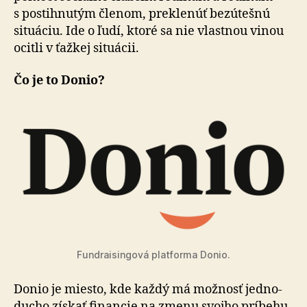
s postih­nu­tým členom, preklenúť bezútešnú
situáciu. Ide o ľudí, ktoré sa nie vlastnou vinou
ocitli v ťažkej situácii.
Čo je to Donio?
Fundraisingová platforma Donio.
Donio je miesto, kde každý má možnosť jed­no­
du­cho získať financie na zme­nu svojho príbehu