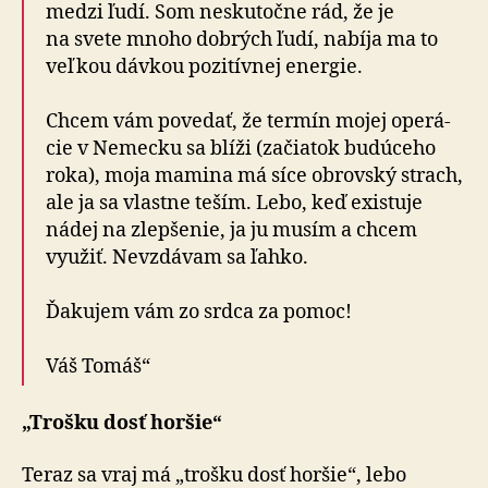
medzi ľudí. Som ne­sku­toč­ne rád, že je
na svete mnoho dobrých ľudí, nabíja ma to
veľkou dávkou pozitívnej energie.
Chcem vám povedať, že termín mojej ope­rá­
cie v Ne­mec­ku sa blíži (za­čia­tok bu­dú­ce­ho
roka), moja mamina má síce obrovský strach,
ale ja sa vlastne teším. Lebo, keď existuje
nádej na zlep­še­nie, ja ju musím a chcem
využiť. Nevzdá­vam sa ľahko.
Ďakujem vám zo srdca za pomoc!
Váš Tomáš“
„Trošku dosť horšie“
Teraz sa vraj má „trošku dosť horšie“, lebo