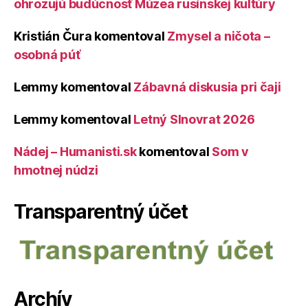
ohrozujú budúcnosť Múzea rusínskej kultúry
Kristián Čura
komentoval
Zmysel a ničota –
osobná púť
Lemmy
komentoval
Zábavná diskusia pri čaji
Lemmy
komentoval
Letný Slnovrat 2026
Nádej – Humanisti.sk
komentoval
Som v
hmotnej núdzi
Transparentný účet
Archív