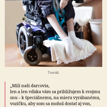
Tomáš.
„Milí naši darcovia,
len a len vďaka vám sa približujem k svojmu
snu – k špe­ci­ál­ne­mu, na mieru vy­rá­ba­né­mu,
vozíčku, aby som sa mohol dostať aj von,