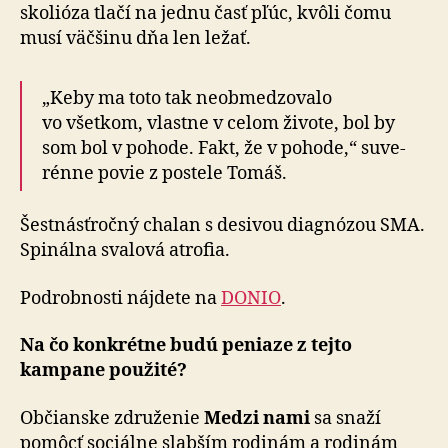
skolióza tlačí na jed­nu časť pľúc, kvôli čomu
musí väčšinu dňa len ležať.
„Keby ma toto tak neobmedzovalo
vo všetkom, vlastne v ce­lom ži­vo­te, bol by
som bol v po­ho­de. Fakt, že v po­ho­de,“ su­ve­
rén­ne povie z postele Tomáš.
Šestnásťročný chalan s desivou diagnózou SMA.
Spinálna svalová atrofia.
Podrobnosti nájdete na
DONIO
.
Na čo konkrétne budú peniaze z tejto
kampane použité?
Občianske združenie
Medzi nami
sa snaží
pomôcť sociálne slabším rodinám a ro­di­nám