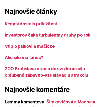
Najnovšie články
Kedysi dostala príležitosť
Investorov čaká turbulentný druhý polrok
Vtip o psíkovi a mačičke
Akú silu má tanec?
ZOO Bratislava vracia do svojho areálu
obľúbenú zábavno-vzdelávaciu atrakciu
Najnovšie komentáre
Lemmy
komentoval
Šimkovičová a Machala