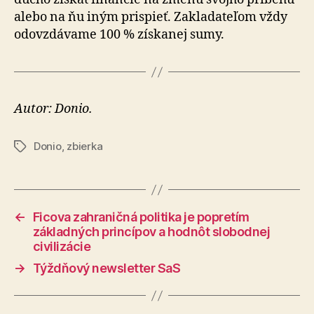
alebo na ňu iným prispieť. Zakla­da­te­ľom vždy
odo­vzdá­vame 100 % získa­nej sumy.
Autor: Donio.
Donio
,
zbierka
Značky
←
Ficova zahraničná politika je popretím
základných princípov a hodnôt slobodnej
civilizácie
→
Týždňový newsletter SaS