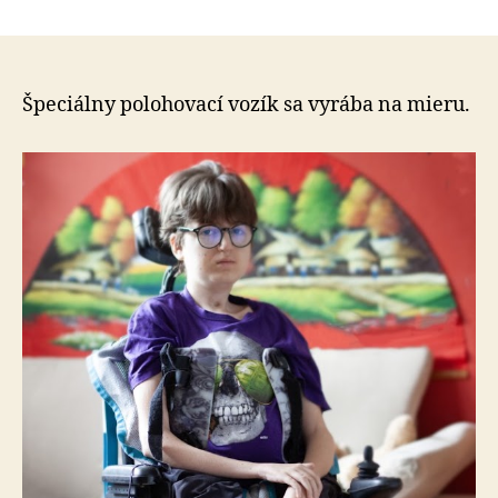
Úkaz
článku
Tomáš
s
desivo
diagnó
Špeciálny polohovací vozík sa vyrába na mieru.
SMA
–
prispe
mu
na
poloho
vozík