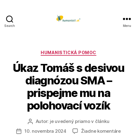
Search
Menu
Humanisti.sk
Kategórie
HUMANISTICKÁ POMOC
Úkaz Tomáš s desivou
diagnózou SMA –
prispejme mu na
polohovací vozík
Autor:
je uvedený priamo v článku
Autor
článku
na
10. novembra 2024
Žiadne komentáre
Dátum