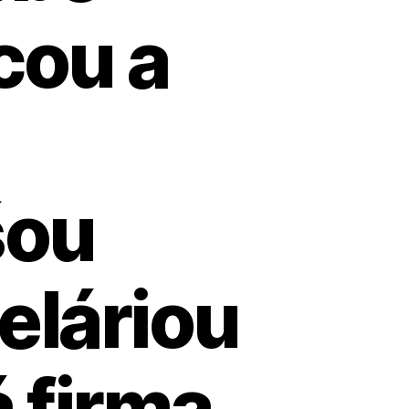
cou a
šou
eláriou
á firma