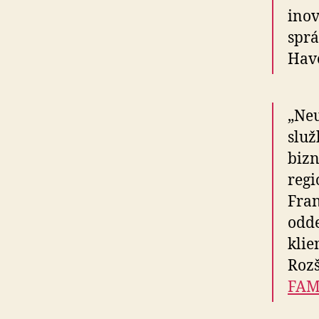
inov
sprá
Have
„Neu
služ
bizn
reg
Fran
odde
klie
Rozš
FAM