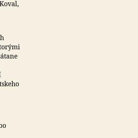
 Koval,
ch
ktorými
rátane
í
tskeho
bo