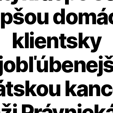
epšou domá
klientsky
jobľúbenej
tskou kanc
ži Právnick