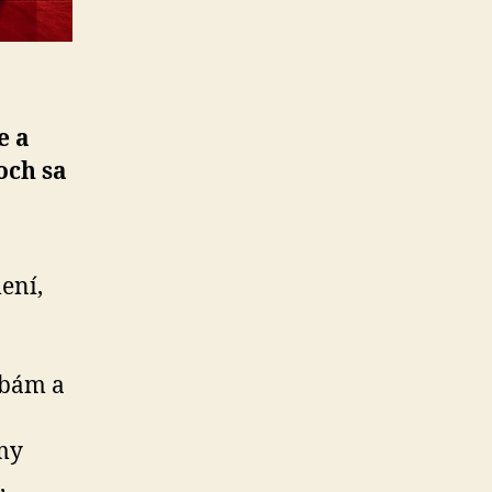
e a
och sa
ení,
ebám a
ímy
,