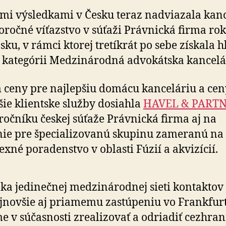
mi výsledkami v Česku teraz nadviazala kan
oročné víťazstvo v súťaži Právnická firma ro
sku, v rámci ktorej tretíkrát po sebe získala 
 kategórii Medzinárodná advokátska kancelá
ceny pre najlepšiu domácu kanceláriu a cen
šie klientske služby dosiahla
HAVEL & PART
ročníku českej súťaže Právnická firma aj na
ie pre špecializovanú skupinu zameranú na
xné poradenstvo v oblasti Fúzií a akvizícií.
ka jedinečnej medzinárodnej sieti kontaktov
jnovšie aj priamemu zastúpeniu vo Frankfur
e v súčasnosti zrealizovať a odriadiť cezhra