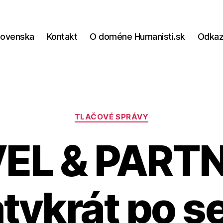
lovenska
Kontakt
O doméne Humanisti.sk
Odka
Kategórie
TLAČOVÉ SPRÁVY
EL & PART
atykrát po s