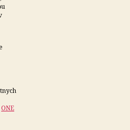
ou
v
e
átnych
u
ONE