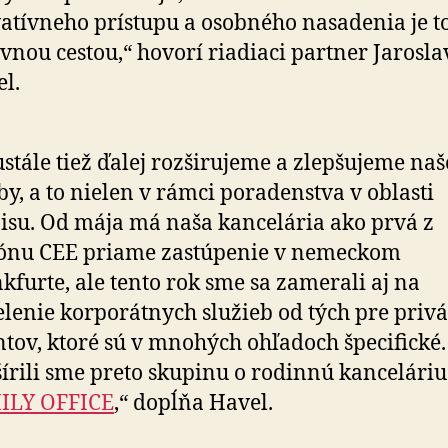
atívneho prístupu a osobného nasadenia je t
vnou cestou,“ hovorí riadiaci partner Jarosla
l.
stále tiež ďalej rozširujeme a zlepšujeme naš
by, a to nielen v rámci poradenstva v oblasti
isu. Od mája má naša kancelária ako prvá z
iónu CEE priame zastúpenie v nemeckom
kfurte, ale tento rok sme sa zamerali aj na
lenie korporátnych služieb od tých pre priv
ntov, ktoré sú v mnohých ohľadoch špecifické.
írili sme preto skupinu o rodinnú kancelári
ILY OFFICE
,“ dopĺňa Havel.