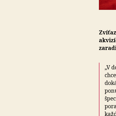
Zvíťa
akvizí
zarad
„V d
chce
doká
ponú
špec
pora
každ