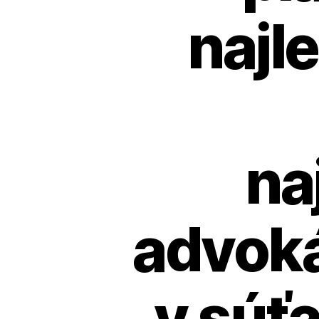
najl
na
advoká
v súťa