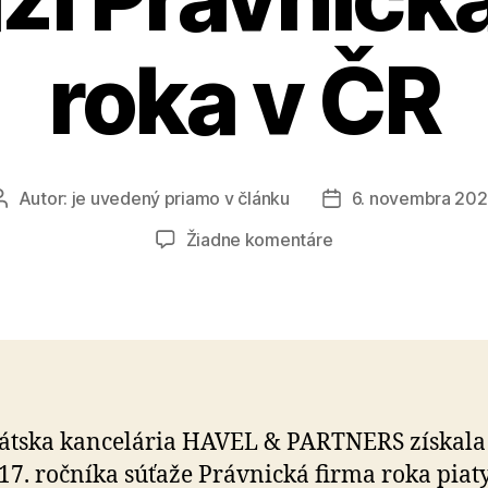
roka v ČR
Autor:
je uvedený priamo v článku
6. novembra 20
Autor
Dátum
článku
článku
na
Žiadne komentáre
HAVEL
&
PARTNERS
piatykrát
po
sebe
najlepšou
átska kancelária HAVEL & PARTNERS získala
domácou
17. ročníka súťaže Právnická firma roka piat
a