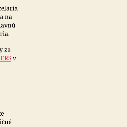
celária
ka na
hlavnú
ria.
y za
NERS
v
te
ničné