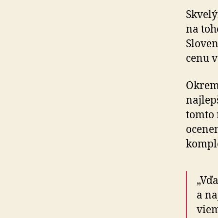
Skvelý
na toh
Sloven
cenu v
Okrem 
najlep
tomto 
ocenen
komple
„Vďa
a na
viem