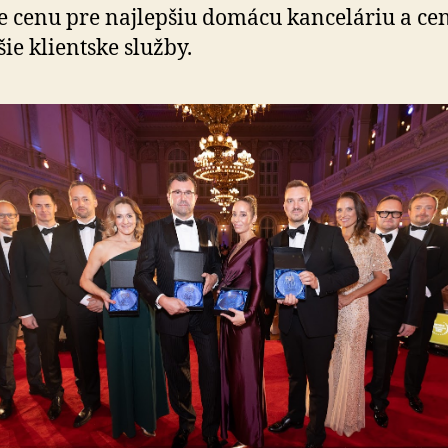
klientsky
e cenu pre najlepšiu domácu kanceláriu a ce
najobľúbenejšou
šie klientske služby.
advokátskou
kanceláriou
v
súťaži
Právnická
firma
roka
v
ČR