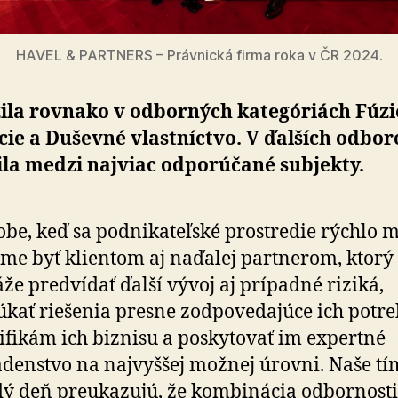
HAVEL & PARTNERS – Právnická firma roka v ČR 2024.
zila rovnako v odborných kategóriách Fúzi
cie a Duševné vlastníctvo. V ďalších odbor
ila medzi najviac odporúčané subjekty.
obe, keď sa podnikateľské prostredie rýchlo m
me byť klientom aj naďalej partnerom, ktorý
že predvídať ďalší vývoj aj prípadné riziká,
kať riešenia presne zodpovedajúce ich potr
ifikám ich biznisu a poskytovať im expertné
denstvo na najvyššej možnej úrovni. Naše t
ý deň preukazujú, že kombinácia odbornosti