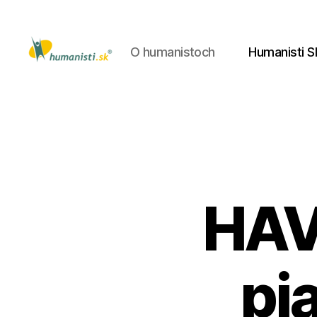
O humanistoch
Humanisti S
Humanisti.sk
HAV
pi