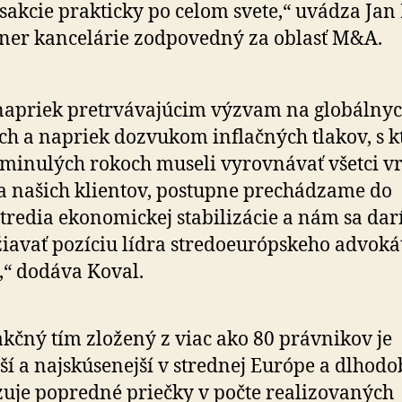
sakcie prakticky po celom svete,“ uvádza Jan
ner kancelárie zodpovedný za oblasť M&A.
napriek pretrvávajúcim výzvam na globálny
ch a napriek dozvukom inflačných tlakov, s 
 minulých rokoch museli vyrovnávať všetci v
a našich klientov, postupne prechádzame do
tredia ekonomickej stabilizácie a nám sa dar
iavať pozíciu lídra stredoeurópskeho advoká
,“ dodáva Koval.
kčný tím zložený z viac ako 80 právnikov je
ší a najskúsenejší v strednej Európe a dlhodo
uje popredné priečky v počte realizovaných