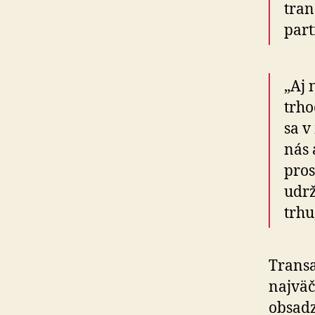
tran
part
„Aj 
trho
sa v
nás 
pros
udrž
trhu
Transa
najväč
obsadz