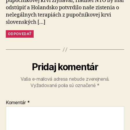
pupočníkovej krvi zlyhával, riaditeľ NTO by mal
odstúpiť a Holandsko potvrdilo naše zistenia o
nelegálnych terapiách z pupočníkovej krvi
slovenských […]
ODPOVEDAŤ
Pridaj komentár
Vaša e-mailová adresa nebude zverejnená.
Vyžadované polia sú označené
*
Komentár
*