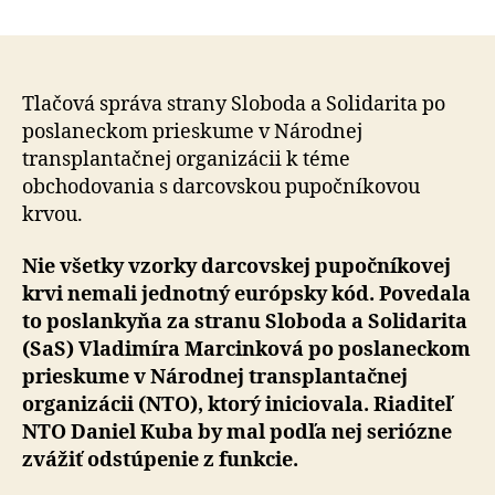
Dozor
článku
nad
vývozom
pupočníkov
krvi
Tlačová správa strany Sloboda a Solidarita po
zlyhával,
poslaneckom prieskume v Národnej
riaditeľ
transplantačnej organizácii k téme
NTO
obchodovania s darcovskou pupočníkovou
by
krvou.
mal
odstúpiť
Nie všetky vzorky darcovskej pupočníkovej
krvi nemali jednotný európsky kód. Povedala
to poslankyňa za stranu Sloboda a Solidarita
(SaS) Vladimíra Marcinková po poslaneckom
prieskume v Národnej transplantačnej
organizácii (NTO), ktorý iniciovala. Riaditeľ
NTO Daniel Kuba by mal podľa nej seriózne
zvážiť odstúpenie z funkcie.