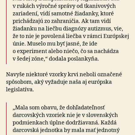
v rukách výročné správy od tkanivových
zariadení, vidí samotné žiadanky, ktoré
prichádzajú zo zahraničia. Ak tam vidí
žiadanku na liečbu diagnózy autizmus, vie,
že to nie je povolená liečba v rámci Európskej
únie. Muselo mu byť jasné, že ide
o experiment alebo niečo, čo sa nachádza
v šedej zóne,“ dodala poslankyňa.
Navyše niektoré vzorky krvi neboli označené
spôsobom, aký vyžaduje naša aj európska
legislatíva.
„Mala som obavu, že dohľadateľnosť
darcovských vzoriek nie je v slovenských
podmienkach úplne dodržiavaná. Každá
darcovská jednotka by mala mať jednotný