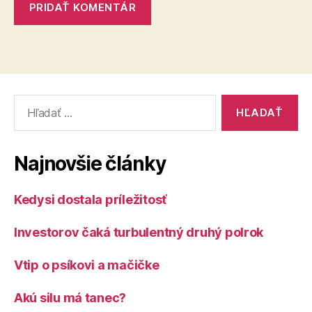
Vyhľadať:
Najnovšie články
Kedysi dostala príležitosť
Investorov čaká turbulentný druhý polrok
Vtip o psíkovi a mačičke
Akú silu má tanec?