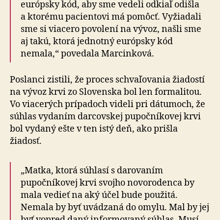
európsky kód, aby sme vedeli odkiaľ odišla
a ktorému pacientovi má pomôcť. Vyžiadali
sme si viacero povolení na vývoz, našli sme
aj takú, ktorá jednotný európsky kód
nemala,“ povedala Marcinková.
Poslanci zistili, že proces schvaľovania žiadostí
na vývoz krvi zo Slovenska bol len formalitou.
Vo viacerých prípadoch videli pri dátumoch, že
súhlas vydaním darcovskej pupočníkovej krvi
bol vydaný ešte v ten istý deň, ako prišla
žiadosť.
„Matka, ktorá súhlasí s darovaním
pupočníkovej krvi svojho novorodenca by
mala vedieť na aký účel bude použitá.
Nemala by byť uvádzaná do omylu. Mal by jej
byť vopred daný informovaný súhlas. Musí