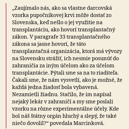
„Zaujímalo nás, ako sa vlastne darcovská
vzorka pupočníkovej krvi môže dostať zo
Slovenska, keď nešlo o jej využitie na
transplantáciu, ako hovorí transplantačný
zákon. V paragrafe 33 transplantačného
zákona sa jasne hovorí, že táto
transplantačná organizácia, ktorá má vývozy
na Slovensku strážiť, ich nesmie posunúť do
zahraničia za iným účelom ako za účelom
transplantácie. Pýtali sme sa na to riaditeľa.
Čakali sme, že nám vysvetlí, ako je možné, že
každá jedna žiadosť bola vybavená.
Nezamietli žiadnu. Stačilo, že im napísal
nejaký lekár v zahraničí a my sme poslali
vzorku na rôzne experimentálne účely. Kde
bol náš štátny orgán hluchý a slepý, že také
niečo dovolil?“ povedala Marcinková.