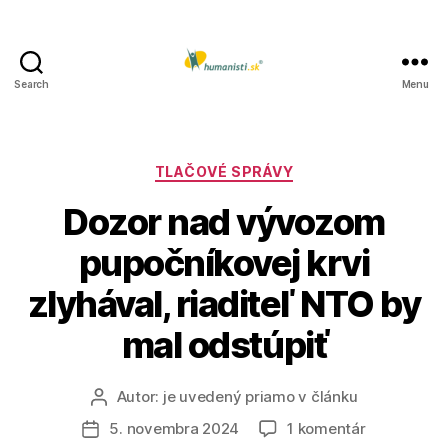
Search
Menu
Humanisti.sk
Kategórie
TLAČOVÉ SPRÁVY
Dozor nad vývozom
pupočníkovej krvi
zlyhával, riaditeľ NTO by
mal odstúpiť
Autor:
je uvedený priamo v článku
Autor
článku
na
5. novembra 2024
1 komentár
Dátum