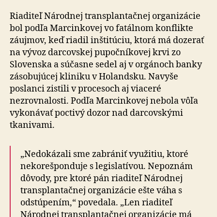
Riaditeľ Národnej transplantačnej organizácie
bol podľa Marcinkovej vo fatálnom konflikte
záujmov, keď riadil inštitúciu, ktorá má dozerať
na vývoz darcovskej pupočníkovej krvi zo
Slovenska a súčasne sedel aj v orgánoch banky
zásobujúcej kliniku v Holandsku. Navyše
poslanci zistili v procesoch aj viaceré
nezrovnalosti. Podľa Marcinkovej nebola vôľa
vykonávať poctivý dozor nad darcovskými
tkanivami.
„Nedokázali sme zabrániť využitiu, ktoré
nekorešponduje s legislatívou. Nepoznám
dôvody, pre ktoré pán riaditeľ Národnej
transplantačnej organizácie ešte váha s
odstúpením,“ povedala. „Len riaditeľ
Národnej transplantačnej organizácie má