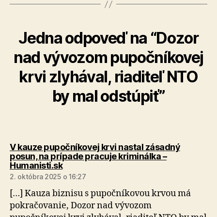
Jedna odpoveď na “Dozor
nad vývozom pupočníkovej
krvi zlyhával, riaditeľ NTO
by mal odstúpiť”
V kauze pupočníkovej krvi nastal zásadný
posun, na prípade pracuje kriminálka –
hovorí:
Humanisti.sk
2. októbra 2025 o 16:27
[…] Kauza biznisu s pupočníkovou krvou má
pokračovanie, Dozor nad vývozom