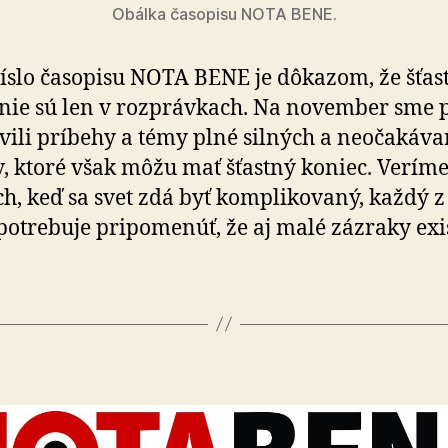
Obálka časopisu NOTA BENE.
íslo časopisu NOTA BENE je dôkazom, že šťas
nie sú len v roz­práv­kach. Na no­vem­ber sme 
vili príbehy a témy plné silných a ne­o­ča­ká­va
, ktoré však môžu mať šťastný koniec. Veríme
ch, keď sa svet zdá byť komplikovaný, každý z 
potrebuje pripomenúť, že aj malé zázraky exi