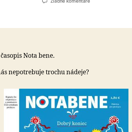
na
Žiadne komentáre
Dobrý
koniec
e časopis Nota bene.
nás nepotrebuje trochu nádeje?