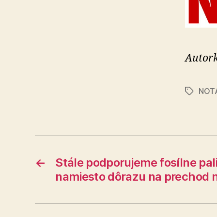
Autork
NOT
Značky
←
Stále podporujeme fosílne pal
namiesto dôrazu na prechod n