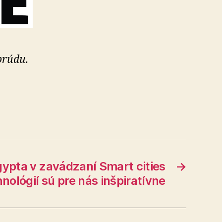
prúdu.
ypta v zavádzaní Smart cities
→
nológií sú pre nás inšpiratívne