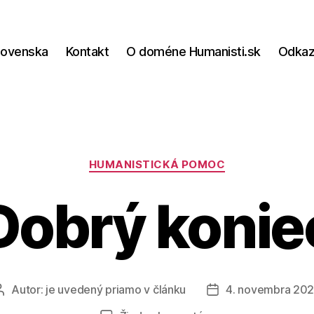
lovenska
Kontakt
O doméne Humanisti.sk
Odka
Kategórie
HUMANISTICKÁ POMOC
Dobrý konie
Autor:
je uvedený priamo v článku
4. novembra 20
Autor
Dátum
článku
článku