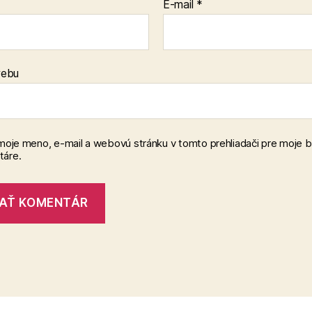
E-mail
*
webu
 moje meno, e-mail a webovú stránku v tomto prehliadači pre moje 
áre.