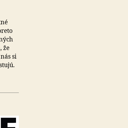
tné
preto
­ných
, že
nás si
stujú.