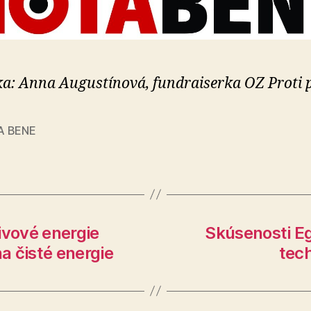
a: Anna Augustínová, fundraiserka OZ Proti 
A BENE
ivové energie
Skúsenosti Eg
a čisté energie
tech