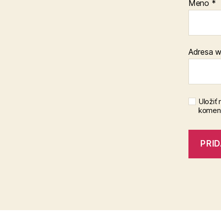
Meno
*
Adresa 
Uložiť
koment