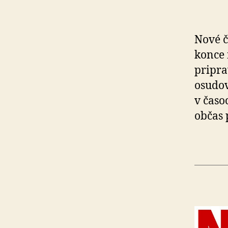
Nové č
konce 
pripra
osudov
v časo
občas 