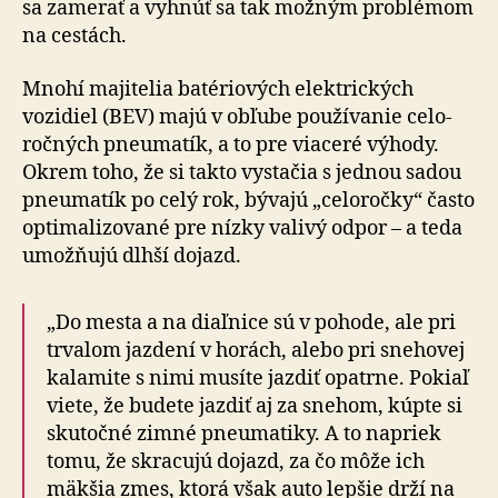
sa zamerať a vyhnúť sa tak možným problémom
na ces­tách.
Mnohí majitelia batériových elektrických
vozidiel (BEV) majú v obľube používanie ce­lo­
roč­ných pne­u­ma­tík, a to pre viaceré výhody.
Okrem toho, že si takto vystačia s jednou sadou
pneumatík po celý rok, bývajú „celo­ročky“ často
opti­ma­li­zo­va­né pre nízky valivý odpor – a teda
umožňujú dlhší dojazd.
„Do mesta a na diaľnice sú v pohode, ale pri
trvalom jazdení v horách, alebo pri snehovej
kalamite s nimi musíte jazdiť opatrne. Pokiaľ
viete, že budete jazdiť aj za snehom, kúpte si
skutočné zimné pneumatiky. A to napriek
tomu, že skracujú dojazd, za čo môže ich
mäkšia zmes, ktorá však auto lepšie drží na