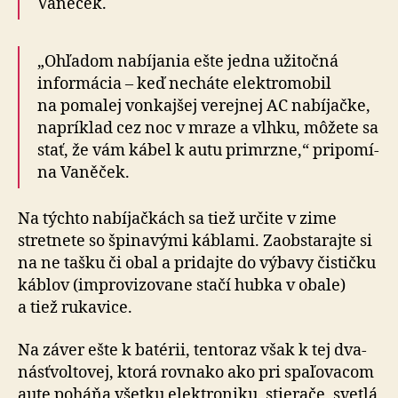
Vaněček.
„Ohľadom nabíjania ešte jedna užitočná
informácia – keď necháte elektro­mobil
na po­ma­lej vonkajšej verejnej AC nabíjačke,
napríklad cez noc v mraze a vlhku, môžete sa
stať, že vám kábel k autu primrzne,“ pri­po­mí­
na Vaněček.
Na týchto nabíjačkách sa tiež určite v zime
stretnete so špi­na­vý­mi káblami. Za­ob­sta­raj­te si
na ne tašku či obal a pridajte do vý­bavy čističku
káblov (im­pro­vi­zo­va­ne stačí hubka v obale)
a tiež rukavice.
Na záver ešte k batérii, tentoraz však k tej dva­
násť­vol­to­vej, ktorá rovnako ako pri spaľovacom
aute poháňa všetku elektroniku, stierače, svetlá