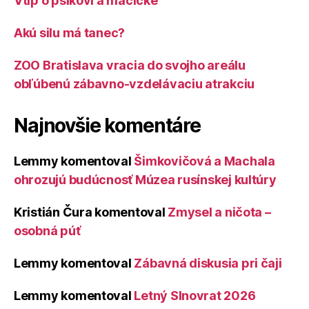
Vtip o psíkovi a mačičke
Akú silu má tanec?
ZOO Bratislava vracia do svojho areálu
obľúbenú zábavno-vzdelávaciu atrakciu
Najnovšie komentáre
Lemmy
komentoval
Šimkovičová a Machala
ohrozujú budúcnosť Múzea rusínskej kultúry
Kristián Čura
komentoval
Zmysel a ničota –
osobná púť
Lemmy
komentoval
Zábavná diskusia pri čaji
Lemmy
komentoval
Letný Slnovrat 2026