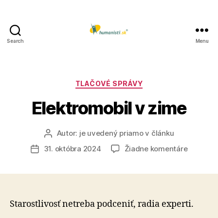
Search
Menu
Humanisti.sk
Kategórie
TLAČOVÉ SPRÁVY
Elektromobil v zime
Autor:
je uvedený priamo v článku
Autor
článku
na
31. októbra 2024
Žiadne komentáre
Dátum
Elektrom
článku
v
zime
Starostlivosť netreba podceniť, radia experti.