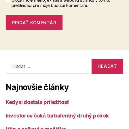
Uložiť moje meno, e-mail a webovú stránku v tomto
prehliadači pre moje budúce komentáre.
Vyhľadať:
Najnovšie články
Kedysi dostala príležitosť
Investorov čaká turbulentný druhý polrok