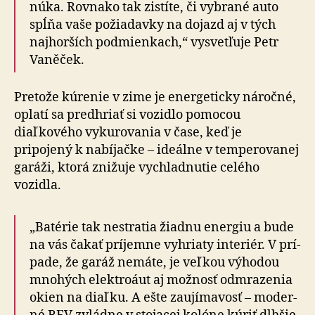
nú­ka. Rov­na­ko tak zistíte, či vybrané auto
spĺňa vaše požiadavky na dojazd aj v tých
naj­hor­ších pod­mien­kach,“ vysvetľuje Petr
Vaněček.
Pretože kúrenie v zime je energeticky náročné,
oplatí sa predhriať si vozidlo pomocou
diaľkového vykurovania v čase, keď je
pripojený k nabíjačke – ideálne v tem­pe­ro­va­nej
garáži, ktorá znižuje vychladnutie celého
vozidla.
„Batérie tak nestratia žiadnu energiu a bude
na vás čakať príjemne vyhriaty interiér. V prí­
pa­de, že garáž nemáte, je veľkou výhodou
mnohých elektro­áut aj možnosť od­mra­ze­nia
okien na diaľku. A ešte zaujímavosť – mo­der­