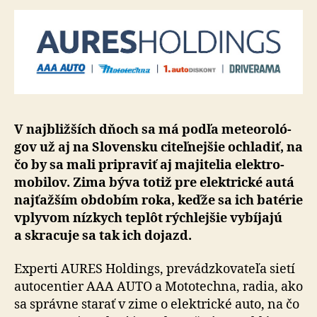
V najbližších dňoch sa má podľa me­te­o­ro­ló­
gov už aj na Slo­ven­sku citeľnejšie ochladiť, na
čo by sa mali pripraviť aj majitelia elek­tro­
mo­bi­lov. Zima býva totiž pre elektrické autá
najťažším obdobím roka, keďže sa ich batérie
vplyvom nízkych teplôt rýchlejšie vybíjajú
a skra­cuje sa tak ich dojazd.
Experti AURES Holdings, prevádzkovateľa sietí
auto­centier AAA AUTO a Mo­to­tech­na, radia, ako
sa správne starať v zime o elektrické auto, na čo