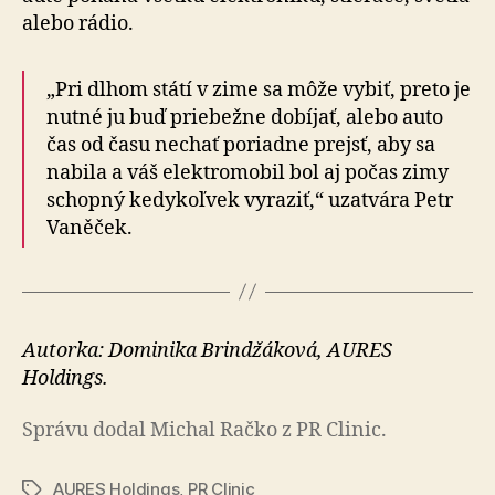
alebo rádio.
„Pri dlhom státí v zime sa môže vybiť, preto je
nutné ju buď priebežne dobíjať, alebo auto
čas od času nechať poriadne prejsť, aby sa
nabila a váš elek­tro­mo­bil bol aj počas zimy
schopný ke­dy­koľ­vek vy­ra­ziť,“ uzatvára Petr
Vaněček.
Autorka: Dominika Brindžáková, AURES
Holdings.
Správu dodal Michal Račko z PR Clinic.
AURES Holdings
,
PR Clinic
Značky