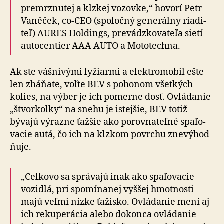
premrznutej a klzkej vozovke,“ hovorí Petr
Vaněček, co-CEO (spo­loč­ný ge­ne­rál­ny ria­di­
teľ) AURES Holdings, pre­vádz­ko­va­te­ľa sietí
auto­cen­tier AAA AUTO a Mo­to­tech­na.
Ak ste vášnivými lyžiarmi a elektromobil ešte
len zháňate, voľte BEV s po­ho­nom všetkých
kolies, na výber je ich pomerne dosť. Ovládanie
„štvor­kolky“ na snehu je istejšie, BEV totiž
bývajú výrazne ťažšie ako po­rov­na­teľ­né spa­ľo­
va­cie autá, čo ich na klzkom povrchu zne­vý­hod­
ňu­je.
„Celkovo sa správajú inak ako spaľovacie
vozidlá, pri spomínanej vyššej hmotnosti
majú veľmi nízke ťažisko. Ovládanie mení aj
ich rekuperácia alebo dokonca ovládanie