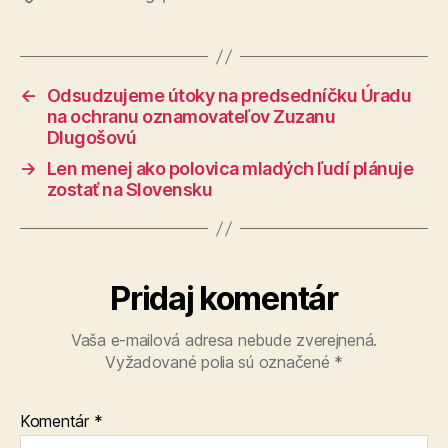
←
Odsudzujeme útoky na predsedníčku Úradu
na ochranu oznamovateľov Zuzanu
Dlugošovú
→
Len menej ako polovica mladých ľudí plánuje
zostať na Slovensku
Pridaj komentár
Vaša e-mailová adresa nebude zverejnená.
Vyžadované polia sú označené
*
Komentár
*