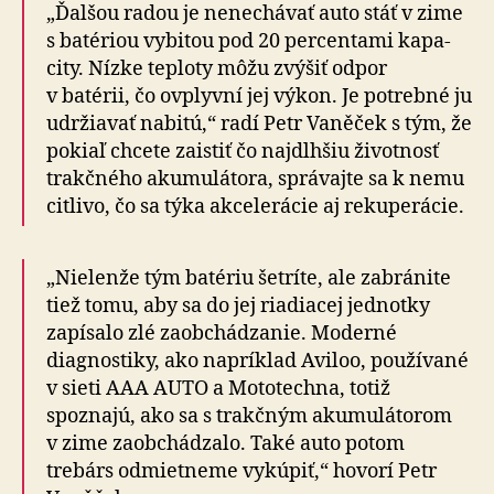
„Ďalšou radou je nenechávať auto stáť v zime
s batériou vybitou pod 20 per­cen­tami ka­pa­
city. Nízke teploty môžu zvýšiť odpor
v batérii, čo ovplyvní jej výkon. Je potrebné ju
udržiavať nabitú,“ radí Petr Vaněček s tým, že
pokiaľ chcete zaistiť čo najdlhšiu životnosť
trakčného aku­mu­lá­to­ra, správajte sa k nemu
citlivo, čo sa týka akcelerácie aj rekuperácie.
„Nielenže tým batériu šetríte, ale zabránite
tiež tomu, aby sa do jej riadiacej jednotky
zapísalo zlé zaobchádzanie. Moderné
diagnostiky, ako napríklad Aviloo, používané
v sieti AAA AUTO a Mototechna, totiž
spoznajú, ako sa s trakčným aku­mu­lá­to­rom
v zime zaobchádzalo. Také auto potom
trebárs odmietneme vykúpiť,“ hovorí Petr