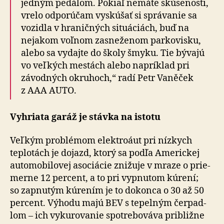
jedným pedálom. Pokiaľ nemáte skúsenosti,
vrelo odporúčam vyskúšať si správanie sa
vozidla v hra­nič­ných situáciách, buď na
nejakom voľnom zasneženom parkovisku,
alebo sa vydajte do školy šmyku. Tie bývajú
vo veľkých mestách alebo napríklad pri
závodných okruhoch,“ radí Petr Vaněček
z AAA AUTO.
Vyhriata garáž je stávka na istotu
Veľkým problémom elektroáut pri nízkych
teplotách je dojazd, ktorý sa podľa Americkej
auto­mo­bi­lo­vej asociácie znižuje v mraze o prie­
merne 12 percent, a to pri vypnutom kúrení;
so zapnutým kúrením je to dokonca o 30 až 50
percent. Výhodu majú BEV s te­pel­ným čer­pad­
lom – ich vykurovanie spotre­bo­vá­va približne