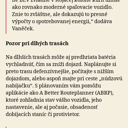
né BEV zvládne v sto­ja­cej kolóne kúriť dlhšie
ako rovnako moderné spaľovacie vozidlo.
Znie to zvláštne, ale dokazujú to presné
výpočty o spo­tre­bo­va­nej energii,“ dodáva
Vaněček.
Pozor pri dlhých trasách
Na dlhších trasách môže aj predhriata batéria
vychladnúť, čím sa zníži dojazd. Naplánujte si
preto trasu defenzívnejšie, počítajte s nižším
dojazdom, alebo aspoň majte pri ceste „núdzovú
nabíjačku“. S plánovaním vám pomôžu
aplikácie ako A Better Routeplanner (ABRP),
ktoré zohľadnia stav vášho vozidla, jeho
nastavenie, ale aj počasie, obsadenosť
dobíjacích staníc či protivietor.