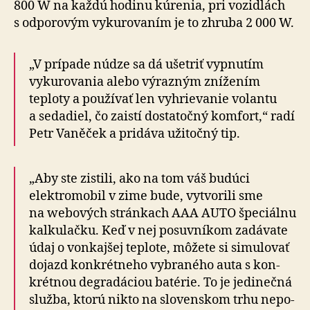
800 W na každú hodinu kúrenia, pri vozidlách
s od­po­ro­vým vy­ku­ro­va­ním je to zhruba 2 000 W.
„V prípade núdze sa dá ušetriť vypnutím
vykurovania alebo výrazným znížením
teploty a po­u­ží­vať len vyhrievanie volantu
a se­da­diel, čo zaistí dostatočný komfort,“ radí
Petr Vaněček a pri­dáva užitočný tip.
„Aby ste zistili, ako na tom váš budúci
elektromobil v zime bude, vytvorili sme
na we­bo­vých stránkach AAA AUTO špeciálnu
kalkulačku. Keď v nej posuvníkom zadávate
údaj o von­kaj­šej teplote, môžete si simulovať
dojazd konkrétneho vybraného auta s kon­
krét­nou degra­dá­ciou batérie. To je jedinečná
služba, ktorú nikto na slo­ven­skom trhu ne­po­