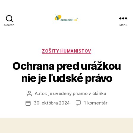
Search
Menu
Humanisti.sk
Kategórie
ZOŠITY HUMANISTOV
Ochrana pred urážkou
nie je ľudské právo
Autor:
je uvedený priamo v článku
Autor
článku
na
30. októbra 2024
1 komentár
Dátum
Ochrana
článku
pred
urážkou
nie