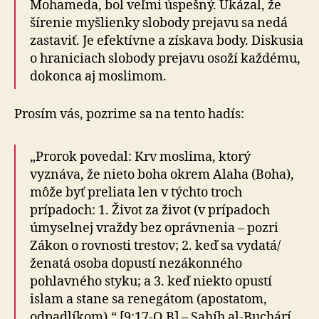
Mohameda, bol veľmi úspešný. Ukázal, že
šírenie myšlienky slobody prejavu sa nedá
zastaviť. Je efektívne a získava body. Diskusia
o hraniciach slobody prejavu osoží každému,
dokonca aj moslimom.
Prosím vás, pozrime sa na tento hadís:
„Prorok povedal: Krv moslima, ktorý
vyznáva, že nieto boha okrem Alaha (Boha),
môže byť preliata len v týchto troch
prípadoch: 1. Život za život (v prípadoch
úmyselnej vraždy bez oprávnenia – pozri
Zákon o rovnosti trestov; 2. keď sa vydatá/
ženatá osoba dopustí nezákonného
pohlavného styku; a 3. keď niekto opustí
islam a stane sa renegátom (apostatom,
odpadlíkom).“ [9:17-O.B] – Sahíh al-Buchárí,