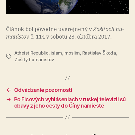
Článok bol pô­vod­ne uve­rej­ne­ný v
Zo­ši­toch hu­
ma­nis­tov
č. 114 v sobotu 28. októbra 2017.
Atheist Republic
,
islam
,
moslim
,
Rastislav Škoda
,
Značky
Zošity humanistov
←
Odvádzanie pozornosti
→
Po Ficových vyhláseniach v ruskej televízii sú
obavy z jeho cesty do Číny namieste