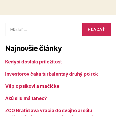
Vyhľadať:
Najnovšie články
Kedysi dostala príležitosť
Investorov čaká turbulentný druhý polrok
Vtip o psíkovi a mačičke
Akú silu má tanec?
ZOO Bratislava vracia do svojho areálu