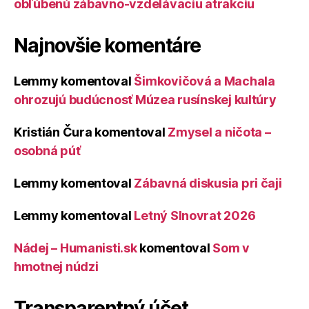
obľúbenú zábavno-vzdelávaciu atrakciu
Najnovšie komentáre
Lemmy
komentoval
Šimkovičová a Machala
ohrozujú budúcnosť Múzea rusínskej kultúry
Kristián Čura
komentoval
Zmysel a ničota –
osobná púť
Lemmy
komentoval
Zábavná diskusia pri čaji
Lemmy
komentoval
Letný Slnovrat 2026
Nádej – Humanisti.sk
komentoval
Som v
hmotnej núdzi
Transparentný účet