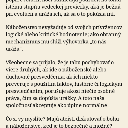
istému stupňu vedeckej previerky, aká je bežná
pri evolúcii a uráža ich, ak sa o to pokúsia iní.
Náboženstvo nevyžaduje od svojich prívržencov
logické alebo kritické hodnotenie; ako obranný
mechanizmus mu slúži výhovorka „to nás
uráža“.
Všeobecne sa prijalo, že je tabu pochybovať o
viere druhých, ak ide o náboženské alebo
duchovné presvedčenia; ak ich niekto
preveruje s použitím faktov, histórie či logickým
presviedčaním, porušuje akosi niečie osobné
práva, čím sa dopúšťa urážky. A toto naša
spoločnosť akceptuje ako úplne normálne!
Čo si vy myslíte? Majú ateisti diskutovať o bohu
a náboženstve, keď je to bezpečné a možné?