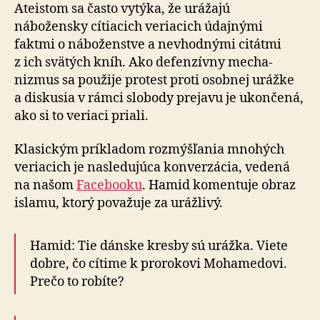
je
Ateistom sa často vytýka, že urážajú
ľudské
nábožensky cítiacich veriacich údajnými
právo
faktmi o ná­bo­žen­stve a ne­vhod­nými citátmi
z ich svätých kníh. Ako de­fen­zív­ny me­cha­
nizmus sa po­u­žije protest proti osobnej urážke
a disku­sia v rámci slobody prejavu je ukon­čená,
ako si to veriaci priali.
Klasickým príkladom rozmýšľania mnohých
veriacich je nasle­du­jú­ca kon­ver­zá­cia, vedená
na našom
Facebooku
. Hamid komentuje obraz
islamu, ktorý po­va­žu­je za uráž­li­vý.
Hamid: Tie dánske kresby sú urážka. Viete
dobre, čo cítime k pro­ro­ko­vi Moha­me­dovi.
Prečo to robíte?