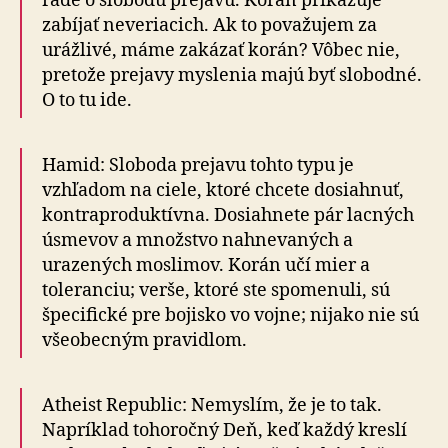
rade o slo­bo­du pre­ja­vu. Korán pri­ka­zu­je
zabíjať ne­ve­ria­cich. Ak to považujem za
urážlivé, máme zakázať korán? Vôbec nie,
pretože prejavy myslenia majú byť slobodné.
O to tu ide.
Hamid: Sloboda prejavu tohto typu je
vzhľadom na ciele, ktoré chcete do­siahnuť,
kon­tra­pro­duk­tív­na. Dosiahnete pár lacných
úsmevov a množstvo nahnevaných a
urazených moslimov. Korán učí mier a
toleranciu; verše, ktoré ste spomenuli, sú
špecifické pre bojisko vo vojne; nijako nie sú
všeobecným pravidlom.
Atheist Republic: Nemyslím, že je to tak.
Napríklad tohoročný Deň, keď každý kreslí