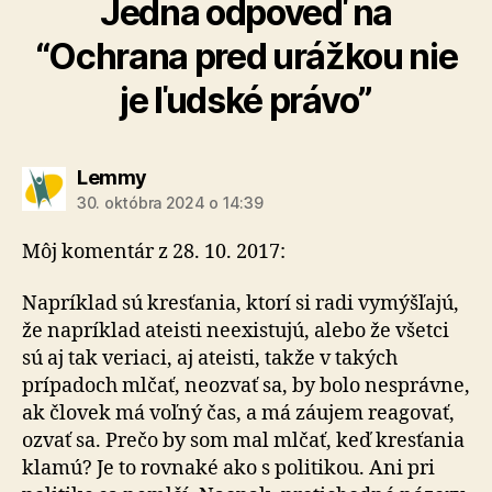
Jedna odpoveď na
“Ochrana pred urážkou nie
je ľudské právo”
hovorí:
Lemmy
30. októbra 2024 o 14:39
Môj komentár z 28. 10. 2017:
Napríklad sú kresťania, ktorí si radi vymýšľajú,
že napríklad ateisti neexistujú, alebo že všetci
sú aj tak veriaci, aj ateisti, takže v takých
prípadoch mlčať, neozvať sa, by bolo nesprávne,
ak človek má voľný čas, a má záujem reagovať,
ozvať sa. Prečo by som mal mlčať, keď kresťania
klamú? Je to rovnaké ako s politikou. Ani pri