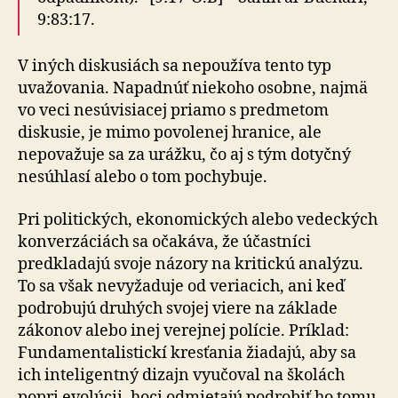
9:83:17.
V iných diskusiách sa nepoužíva tento typ
uvažovania. Napadnúť niekoho osobne, najmä
vo veci nesúvisiacej priamo s predmetom
diskusie, je mimo povolenej hranice, ale
nepovažuje sa za urážku, čo aj s tým dotyčný
nesúhlasí alebo o tom pochybuje.
Pri politických, ekonomických alebo vedeckých
konverzáciách sa očakáva, že účastníci
predkladajú svoje názory na kritickú analýzu.
To sa však nevyžaduje od veriacich, ani keď
podrobujú druhých svojej viere na základe
zákonov alebo inej verejnej polície. Príklad:
Fun­da­men­ta­lis­tickí kresťania žiadajú, aby sa
ich inteligentný dizajn vyučoval na školách
popri evolúcii, hoci odmietajú podrobiť ho tomu