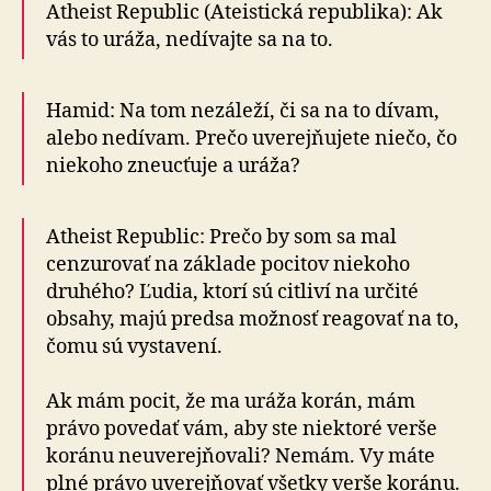
Atheist Republic (Ateistická republika): Ak
vás to uráža, nedívajte sa na to.
Hamid: Na tom nezáleží, či sa na to dívam,
alebo nedívam. Prečo uve­rej­ňu­je­te niečo, čo
niekoho zneucťuje a uráža?
Atheist Republic: Prečo by som sa mal
cenzurovať na základe pocitov niekoho
druhého? Ľudia, ktorí sú citliví na určité
obsahy, majú predsa možnosť reagovať na to,
čomu sú vystavení.
Ak mám pocit, že ma uráža korán, mám
právo povedať vám, aby ste niektoré verše
koránu ne­u­ve­rej­ňo­va­li? Nemám. Vy máte
plné právo uverejňovať všetky verše koránu.