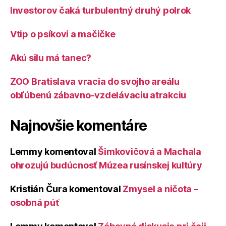
Investorov čaká turbulentný druhý polrok
Vtip o psíkovi a mačičke
Akú silu má tanec?
ZOO Bratislava vracia do svojho areálu
obľúbenú zábavno-vzdelávaciu atrakciu
Najnovšie komentáre
Lemmy
komentoval
Šimkovičová a Machala
ohrozujú budúcnosť Múzea rusínskej kultúry
Kristián Čura
komentoval
Zmysel a ničota –
osobná púť