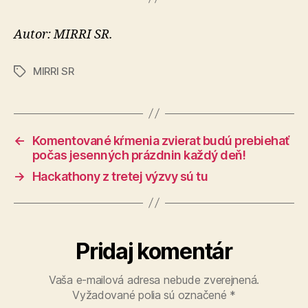
Autor: MIRRI SR.
MIRRI SR
Značky
←
Komentované kŕmenia zvierat budú prebiehať
počas jesenných prázdnin každý deň!
→
Hackathony z tretej výzvy sú tu
Pridaj komentár
Vaša e-mailová adresa nebude zverejnená.
Vyžadované polia sú označené
*