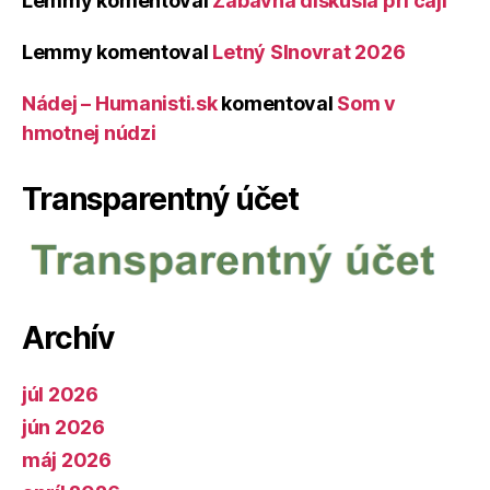
Lemmy
komentoval
Zábavná diskusia pri čaji
Lemmy
komentoval
Letný Slnovrat 2026
Nádej – Humanisti.sk
komentoval
Som v
hmotnej núdzi
Transparentný účet
Archív
júl 2026
jún 2026
máj 2026