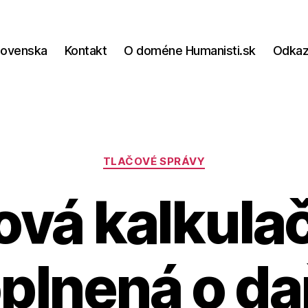
lovenska
Kontakt
O doméne Humanisti.sk
Odka
Kategórie
TLAČOVÉ SPRÁVY
vá kalkulač
plnená o da