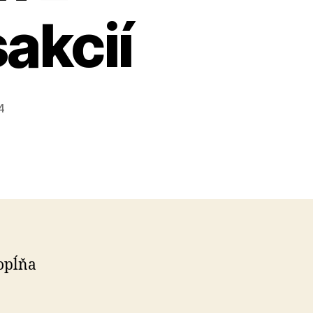
akcií
4
dopĺňa