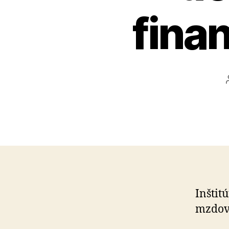
fina
Inštit
mzdovú