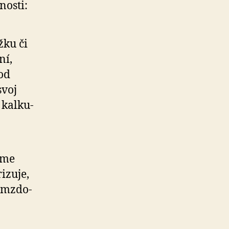
nosti:
žku či
ní,
 od
svoj
kal­ku­
sme
i­zuje,
v mzdo­