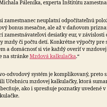
Michala Páleníka, experta Inštitútu za­mestna­
si zamestnanec neuplatní odpočítateľnú polo
vý bonus mesačne, ale až v da­ňo­vom prizna
rí za­mestná­va­te­ľovi desiatky eur, v zá­vislosti
y mzdy či počtu detí. Kon­krét­ne výpočty pre 
em a do­mácnosť si vie každý overiť v mzdo­vej 
e na stránke
Mzdová kal­ku­lačka
.“
o-odvodový systém je komplikovaný, preto 
li Učeb­nicu mzdovej kal­ku­lačky, ktorá su­ma­r
­o­bec­ňu­je, ako i spresňuje poznatky uvedené 
­ku­lačke.