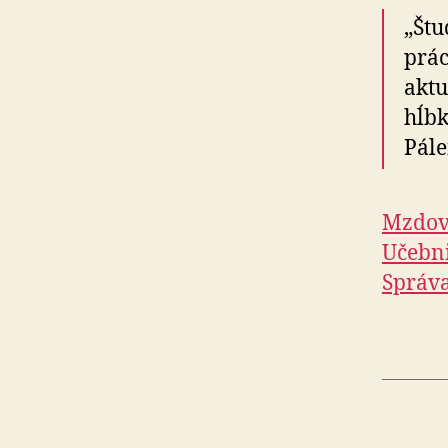
„Štu
prác
aktu
hĺbk
Pále
Mzdov
Učebn
Správ