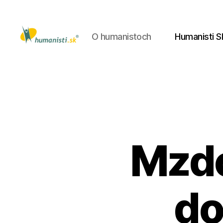
O humanistoch
Humanisti S
Humanisti.sk
Mzdo
do