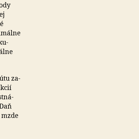
vody
ej
ké
­mál­ne
ku­
ál­ne
útu za­
akcií
stná­
 Daň
ej mzde