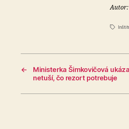
Autor:
Inšti
Značky
←
Ministerka Šimkovičová ukázal
netuší, čo rezort potrebuje