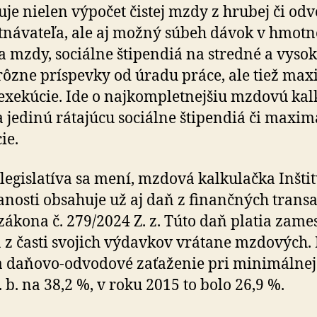
je nielen výpočet čistej mzdy z hrubej či od
tná­va­te­ľa, ale aj možný súbeh dávok v hmotn
a mzdy, sociálne štipendiá na stredné a vy­so­
 rôzne príspevky od úradu práce, ale tiež ma­xi
xe­kú­cie. Ide o naj­kom­plet­nej­šiu mzdovú kal­
 je­dinú rátajúcu sociálne šti­pen­diá či ma­xi­m
cie.
legislatíva sa mení, mzdová kalkulačka Inštit
nosti ob­sa­hu­je už aj daň z fi­nan­čných trans
zákona č. 279/2024 Z. z. Túto daň platia za­me
lia z časti svojich výdavkov vrá­ta­ne mzdových.
 da­ňo­vo-od­vo­do­vé zaťa­že­nie pri mi­ni­mál­n
. b. na 38,2 %, v roku 2015 to bolo 26,9 %.