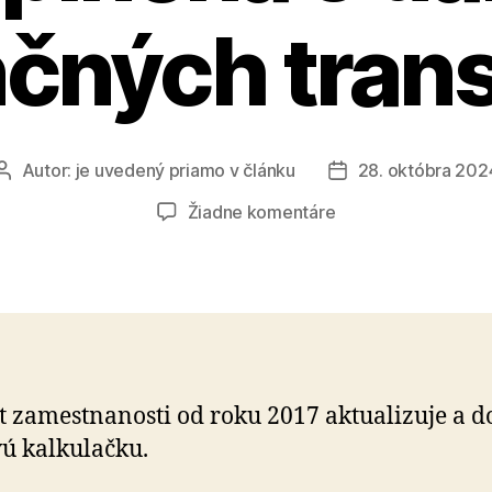
nčných trans
Autor:
je uvedený priamo v článku
28. októbra 202
Autor
Dátum
článku
článku
na
Žiadne komentáre
Mzdová
kalkulačka
je
doplnená
o
daň
z
út zamestnanosti od roku 2017 aktualizuje a 
finančných
 kal­ku­lač­ku.
transakcií