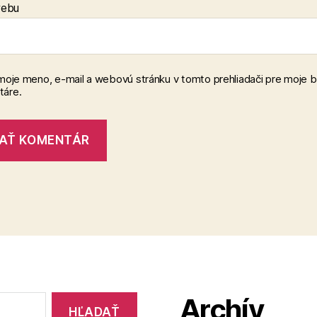
webu
 moje meno, e-mail a webovú stránku v tomto prehliadači pre moje 
áre.
Archív