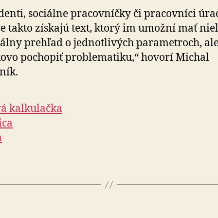
denti, sociálne pracovníčky či pracovníci úr
e takto získajú text, ktorý im umožní mať nie
álny prehľad o jed­not­li­vých pa­ra­metroch, ale
ovo pochopiť proble­ma­tiku,“ hovorí Michal
ník.
á kalkulačka
ica
a