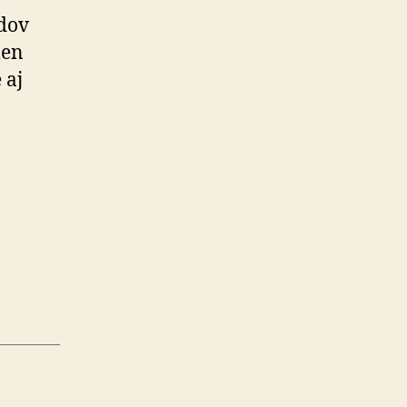
adov
len
 aj