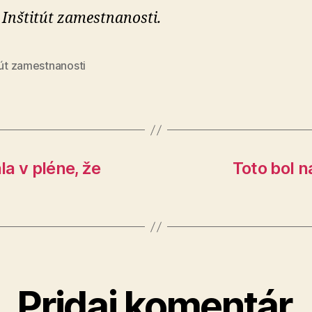
 Inštitút zamestnanosti.
tút zamestnanosti
a v pléne, že
Toto bol n
Pridaj komentár