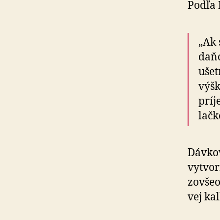
Podľa 
„Ak 
daňo
ušet
výšk
príj
lačk
Dávkov
vytvori
zo­vše
vej kal