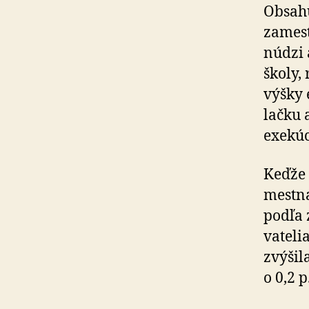
Obsahu
za­mes
núdzi 
školy,
výšky e
lačku a
exe­kú­
Keďže 
mestna­
podľa 
va­te­
zvýšila
o 0,2 p