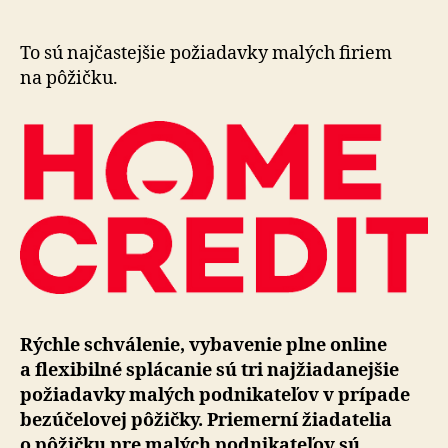
vybaviť
online
a
To sú najčastejšie požiadavky malých firiem
splácať
na pôžičku.
flexibiln
Rýchle schválenie, vybavenie plne online
a fle­xi­bil­né splá­ca­nie sú tri naj­žia­da­nej­šie
požiadavky malých pod­ni­ka­te­ľov v prí­pade
bezúčelovej pôžičky. Priemerní žiadatelia
o pô­žičku pre malých pod­ni­ka­te­ľov sú