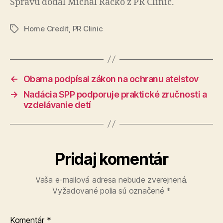
Správu dodal Michal Račko z PR Clinic.
Home Credit
,
PR Clinic
Značky
←
Obama podpísal zákon na ochranu ateistov
→
Nadácia SPP podporuje praktické zručnosti a
vzdelávanie detí
Pridaj komentár
Vaša e-mailová adresa nebude zverejnená.
Vyžadované polia sú označené
*
Komentár
*