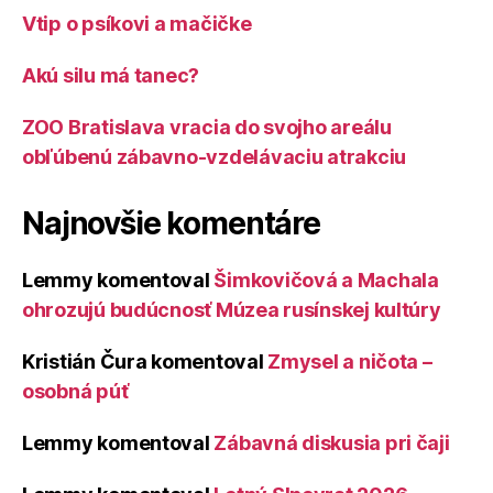
Vtip o psíkovi a mačičke
Akú silu má tanec?
ZOO Bratislava vracia do svojho areálu
obľúbenú zábavno-vzdelávaciu atrakciu
Najnovšie komentáre
Lemmy
komentoval
Šimkovičová a Machala
ohrozujú budúcnosť Múzea rusínskej kultúry
Kristián Čura
komentoval
Zmysel a ničota –
osobná púť
Lemmy
komentoval
Zábavná diskusia pri čaji