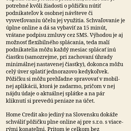
potrebné kvôli žiadosti o pôžičku nútiť
podnikateľov k osobnej návšteve či
vysvetľovaniu účelu jej využitia. Schvaľovanie je
úplne online a dá sa vybaviť za 15 minút,
vrátane podpisu zmluvy cez SMS. Výhodou je aj
možnosť flexibilného splácania, teda malí
podnikatelia môžu každý mesiac splácať inú
čiastku (samozrejme, pri zachovaní úhrady
mini­málnej nastavenej čiastky), dokonca môžu
celý úver splatiť jed­no­ra­zo­vo kedy­koľ­vek.
Pôžičku si môžu prehľadne spravovať v mo­bil­
nej aplikácii, ktorá je zadarmo, pričom v nej
nájdu údaje o aktuálnej splátke a na pár
kliknutí si prevedú peniaze na účet.
Home Credit ako jediný na Slovensku dokáže
schváliť pôžičku plne online aj pre s.r.o. s via­ce­
rý­mi ko­na­teľ­mi. Pritom je celkom bez