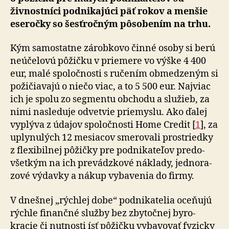
živnostníci pod­ni­ka­jú­ci päť rokov a menšie
eseročky so šesť­ročným pôsobením na trhu.
Kým samostatne zárobkovo činné osoby si berú
neúčelovú pôžičku v priemere vo výške 4 400
eur, malé spoločnosti s ru­če­ním obmedzeným si
požičiavajú o niečo viac, a to 5 500 eur. Najviac
ich je spolu zo segmentu obchodu a služieb, za
nimi nasleduje odvetvie priemyslu. Ako ďalej
vyplýva z údajov spoločnosti Home Credit [
1
], za
uply­nu­lých 12 mesiacov smerovali prostriedky
z fle­xi­bil­nej pôžičky pre podnikateľov pre­do­
všet­kým na ich prevádzkové náklady, jed­no­ra­
zo­vé výdavky a nákup vybavenia do firmy.
V dnešnej „rýchlej dobe“ podnikatelia oceňujú
rýchle finančné služby bez zbytočnej byro­
kracie či nutnosti ísť pôžičku vybavovať fyzicky