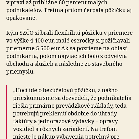
v praxi až približne 60 percent malých
podnikateľov. Tretina pritom čerpala pôžičku aj
opakovane.
Kým SZČO si brali flexibilnú pôžičku v priemere
vo výške 4 400 eur, malé eseročky si požičiavali
priemerne 5 500 eur Ak sa pozrieme na oblasť
podnikania, potom najviac ich bolo z odvetvia
obchodu a služieb a následne zo stavebného
priemyslu.
„Hoci ide o bezúčelovú pôžičku, z nášho
prieskumu sme sa dozvedeli, že podnikatelia
riešia primárne prevádzkové náklady, teda
potrebujú preklenúť obdobie do úhrady
faktúry a jednorazové výdavky – opravy
vozidiel a rôz­nych zariadení. Na treťom
mieste je nákup vybavenia potrebný pre