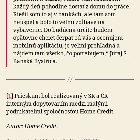
každý deň pohodlne dostať z domu do práce.
Riešil som to aj v bankách, ale tam som
neuspel a bolo to veľmi zdĺhavé na
vybavenie. Do budúcna určite budem
opätovne chcieť čerpať od vás a oceňujem
mobilnú aplikáciu, je veľmi prehľadná a
nájdem tam všetko, čo potrebujem,“ Juraj S.,
Banská Bystrica.
[
1
] Prieskum bol realizovaný v SR a ČR
interným dopytovaním medzi malými
podnikateľmi spoločnosťou Home Credit.
Autor: Home Credit.