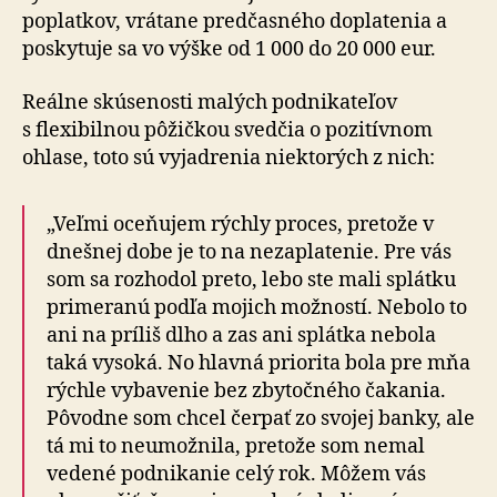
poplatkov, vrátane pred­čas­ného doplatenia a
posky­tuje sa vo výške od 1 000 do 20 000 eur.
Reálne skúsenosti malých podnikateľov
s flexibilnou pôžičkou svedčia o po­zi­tív­nom
ohlase, toto sú vyjadrenia nie­kto­rých z nich:
„Veľmi oceňujem rýchly proces, pretože v
dnešnej dobe je to na nezaplatenie. Pre vás
som sa rozhodol preto, lebo ste mali splátku
primeranú podľa mojich možností. Nebolo to
ani na príliš dlho a zas ani splátka nebola
taká vysoká. No hlavná priorita bola pre mňa
rýchle vybavenie bez zbytočného čakania.
Pôvodne som chcel čerpať zo svojej banky, ale
tá mi to neumožnila, pretože som nemal
vedené podnikanie celý rok. Môžem vás