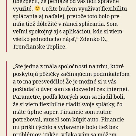
ubezpečiť, že peniaze od vás boli správne
využité.
Určite budem využívať flexibilitu
splácania aj naďalej, pretože toto bolo pre
mňa tiež dôležité v rámci splácania. Som
veľmi spokojný aj s aplikáciou, kde si viem
všetko jednoducho nájsť,“ Zdenko D.,
Trenčianske Teplice.
„Ste jedna z mála spoločností na trhu, ktoré
poskytujú pôžičky začínajúcim podnikateľom
a to ma presvedčilo! Že je možné si u vás
požiadať o úver som sa dozvedel cez internet.
Parametre, podľa ktorých som sa riadil boli,
že si viem flexibilne riadiť svoje splátky, čo
máte úplne super. Financie som nutne
potreboval, musel som kúpiť auto. Financie
mi prišli rýchlo a vybavenie bolo tiež bez
problémov. Takže, vďaka vám sa môžem