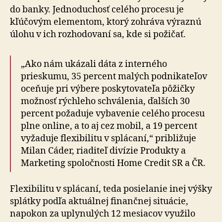
do banky. Jed­no­du­chosť celého procesu je
kľúčovým elementom, ktorý zohráva výraznú
úlohu v ich rozhodovaní sa, kde si požičať.
„Ako nám ukázali dáta z interného
prieskumu, 35 percent malých podnikateľov
oceňuje pri výbere poskytovateľa pôžičky
možnosť rýchleho schválenia, ďalších 30
percent požaduje vybavenie celého procesu
plne online, a to aj cez mobil, a 19 percent
vyžaduje flexibilitu v splácaní,“ približuje
Milan Cáder, riaditeľ divízie Produkty a
Marketing spoločnosti Home Credit SR a ČR.
Flexibilitu v splácaní, teda posielanie inej výšky
splátky podľa aktuálnej finančnej situácie,
napokon za uplynulých 12 mesiacov využilo