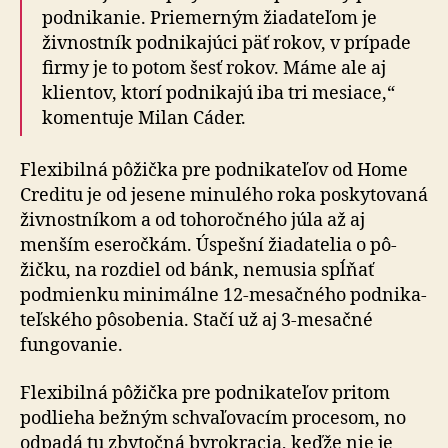
podnikanie. Priemerným žiadateľom je
živnostník podnikajúci päť rokov, v prí­pa­de
firmy je to potom šesť rokov. Máme ale aj
klientov, ktorí podnikajú iba tri mesiace,“
komentuje Milan Cáder.
Flexibilná pôžička pre podnikateľov od Home
Creditu je od jesene minulého roka poskytovaná
živnostníkom a od to­ho­roč­ného júla až aj
menším eseročkám. Úspešní žiadatelia o pô­
žičku, na rozdiel od bánk, nemusia spĺňať
podmienku mini­málne 12-me­sač­ného pod­ni­ka­
teľ­ského pô­so­be­nia. Stačí už aj 3-me­sačné
fungovanie.
Flexibilná pôžička pre podnikateľov pritom
podlieha bežným schvaľovacím procesom, no
odpadá tu zbytočná byrokracia, keďže nie je