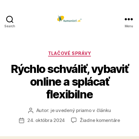
Search
Menu
Humanisti.sk
Kategórie
TLAČOVÉ SPRÁVY
Rýchlo schváliť, vybaviť
online a splácať
flexibilne
Autor:
je uvedený priamo v článku
Autor
článku
na
24. októbra 2024
Žiadne komentáre
Dátum
Rýchlo
článku
schváliť,