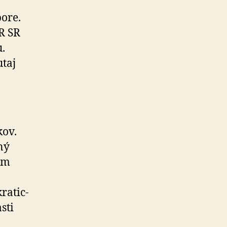
ore.
R SR
.
taj
kov.
tný
am
ra­tic­
sti