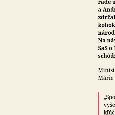
rade u
a And
zdržal
koho­k
národa
Na ná
SaS o 1
schôd
Minist
Márie 
„Spo
vyše
kľúč