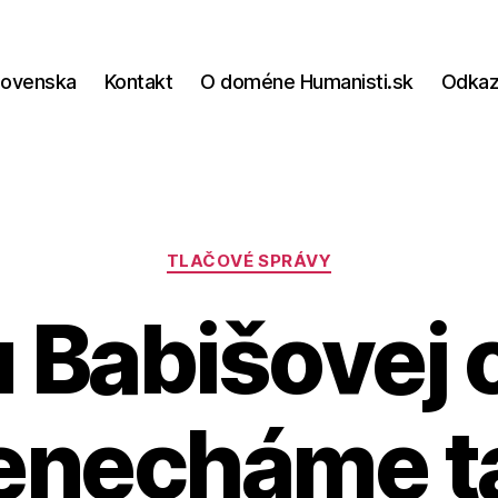
lovenska
Kontakt
O doméne Humanisti.sk
Odka
Kategórie
TLAČOVÉ SPRÁVY
Babišovej 
enecháme t