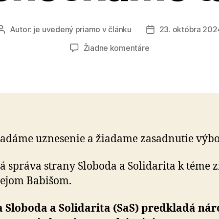
Autor:
je uvedený priamo v článku
23. októbra 202
Autor
Dátum
článku
článku
na
Žiadne komentáre
Tému
Babišovej
očisty
nenecháme
tak
adáme uznesenie a žia­da­me za­sad­nu­tie výb
á správa strany Sloboda a Solidarita k téme 
rejom Babišom.
 Sloboda a Solidarita (SaS) pred­kla­dá ná­r