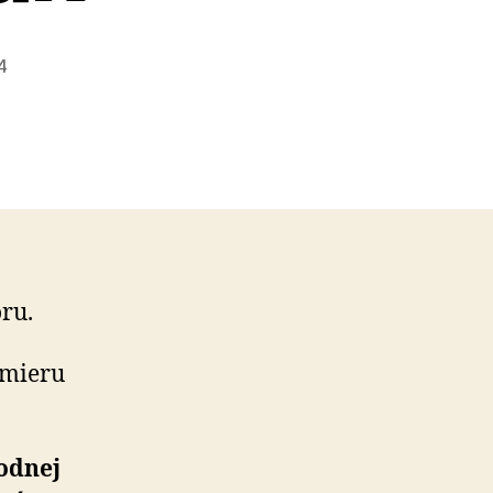
4
oru.
zmieru
od­nej