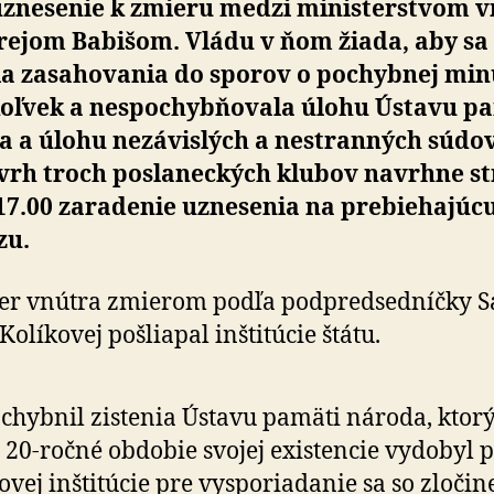
zne­se­nie k zmieru medzi ministerstvom 
rejom Babišom. Vládu v ňom žiada, aby sa
a za­sa­ho­va­nia do spo­rov o po­chyb­nej min
oľ­vek a nespo­chyb­ňo­vala úlohu Ústavu p
 a úlohu nezávislých a nestran­ných súdov
vrh troch posla­nec­kých klubov navrhne s
7.00 za­ra­de­nie uzne­se­nia na pre­bie­ha­jú­c
zu.
er vnútra zmierom podľa podpredsedníčky S
Kolíkovej pošliapal inštitúcie štátu.
chybnil zistenia Ústavu pamäti národa, ktorý
 20-ročné obdobie svojej existencie vydobyl 
ovej inštitúcie pre vysporiadanie sa so zlo­či­