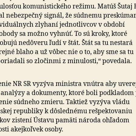
losťou komunistického režimu. Matúš Šutaj 
al nebezpečný signál, že súdnemu preskúma
viduálnych zlyhaní jednotlivcov v období
obody sa možno vyhnúť. To sú kroky, ktoré
obujú nedôveru ľudí v štát. Štát sa tu nestará
rejné blaho a už vôbec nie o to, aby sme sa tu
oriadali so zločinmi z minulosti,“ povedala.
nie NR SR vyzýva ministra vnútra aby uvere
 analýzy a dokumenty, ktoré boli podkladom
enie súdneho zmieru. Taktiež vyzýva vládu
skej republiky k dôsled­né­mu rešpek­to­va­niu
kov zistení Ústavu pamäti národa ohľadom
sti akej­koľ­vek osoby.