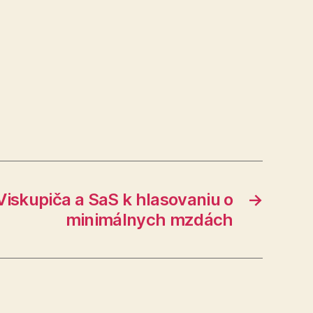
Viskupiča a SaS k hlasovaniu o
→
minimálnych mzdách