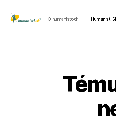
O humanistoch
Humanisti S
Humanisti.sk
Tému 
n