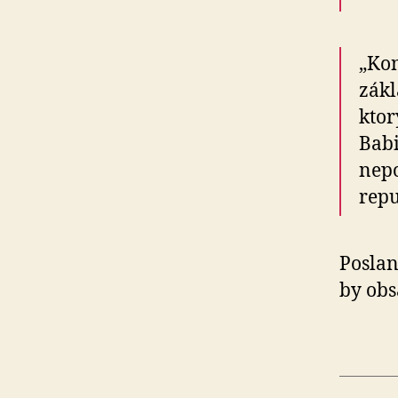
„Kon
zákl
ktor
Babi
nepo
repu
Poslan
by ob­s