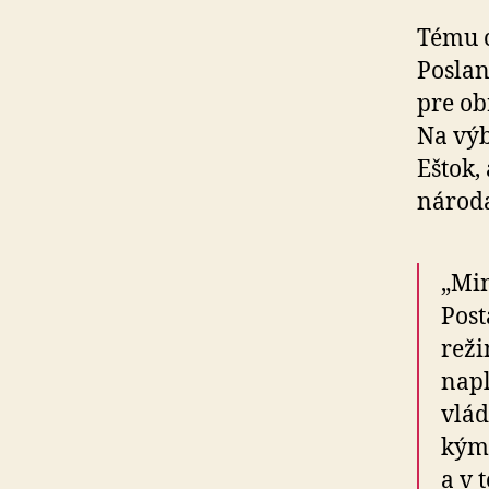
Tému c
Poslan
pre ob
Na výb
Eštok,
národa
„Min
Post
reži
napľ
vlád
kým 
a v 