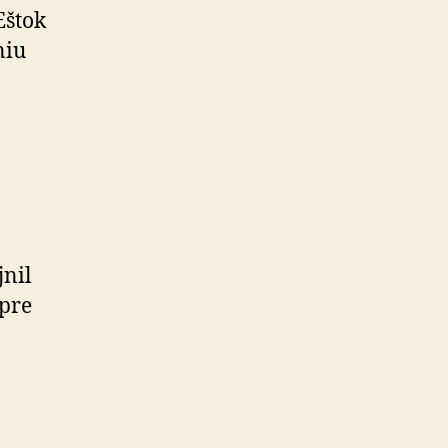
Eštok
niu
jnil
 pre