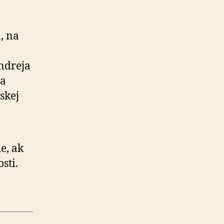
, na
Andreja
sa
skej
e, ak
osti.