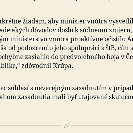
krétne žiadam, aby minister vnútra vysvetlil
ade akých dôvodov došlo k súdnemu zmieru,
ým ministerstvo vnútra pro­aktívne očistilo 
ša od podozrení o jeho spolupráci s ŠtB, čím 
chybne zasiahlo do pred­vo­leb­ného boja v Če
blike,“ zdôvodnil Krúpa.
ec súhlasí s neverejným zasadnutím v prí­pa­d
a­hom za­sad­nu­tia mali byť uta­jo­va­né sku­toč­n