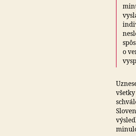
minu
vysl
indi
nesl
spôs
o ve
vysp
Uznese
všetky
schvál
Sloven
výsled
minulo