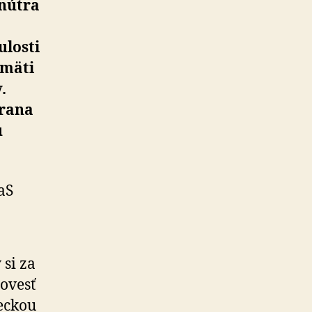
vnútra
ulosti
amäti
.
trana
u
aS
 si za
povesť
neckou