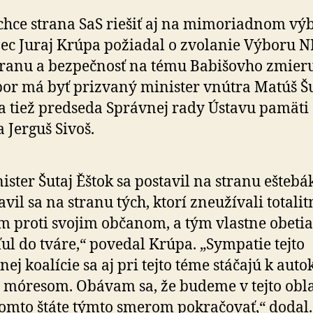
hce strana SaS riešiť aj na mimoriadnom výb
ec Juraj Krúpa požiadal o zvo­la­nie Výboru N
ranu a bez­peč­nosť na tému Babišovho zmieru
or má byť prizvaný minister vnútra Matúš Šu
 a tiež predseda Správnej rady Ústavu pamäti
 Jerguš Sivoš.
ister Šutaj Ěštok sa postavil na stranu eštebá
avil sa na stranu tých, ktorí zneužívali totali
m proti svojim občanom, a tým vlastne obeti
ul do tváre,“ povedal Krúpa. „Sympatie tejto
nej koalície sa aj pri tejto téme stáčajú k au­to­k
móresom. Obávam sa, že budeme v tejto obla
tomto štáte týmto smerom pokračovať,“ dodal.