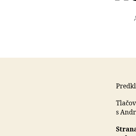
Predkl
Tlačov
s And
Strana