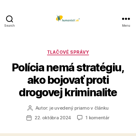
Search
Menu
Humanisti.sk
Kategórie
TLAČOVÉ SPRÁVY
Polícia nemá stratégiu,
ako bojovať proti
drogovej kriminalite
Autor:
je uvedený priamo v článku
Autor
článku
na
22. októbra 2024
1 komentár
Dátum
Polícia
článku
nemá