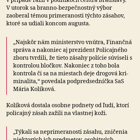
v prípade razií v podnikoch centra Bratislavy.
V utorok sa branno-bez­peč­nostný výbor
zaoberal témou primeranosti týchto zásahov,
ktoré sa udiali koncom augusta.
„Najskôr nám ministerstvo vnútra, Finančná
správa a nakoniec aj prezident Policajného
zboru tvrdili, že tieto zásahy polície súviseli s
kontrolou bločkov. Nakoniec z toho bola
kontrola či sa na miestach deje drogová kri­
mi­na­li­ta,“ po­ve­da­la pod­pred­sed­níčka SaS
Mária Kolíková.
Kolíková dostala osobne podnety od ľudí, ktorí
policajný zásah zažili na vlastnej koži.
„Týkali sa neprimeranosti zásahu, zničenia
niektorých ich predmetov, osobitných