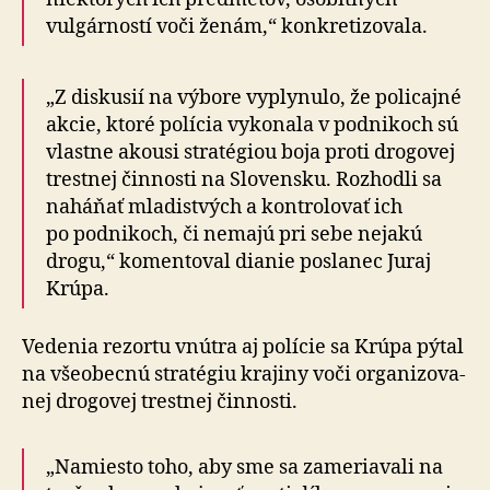
vulgárností voči ženám,“ konkretizovala.
„Z diskusií na výbore vyplynulo, že policajné
akcie, ktoré polícia vykonala v pod­ni­koch sú
vlastne akousi stratégiou boja proti drogovej
trestnej činnosti na Slo­ven­sku. Rozhodli sa
naháňať mladistvých a kon­tro­lo­vať ich
po pod­ni­koch, či nemajú pri sebe nejakú
drogu,“ komentoval dianie poslanec Juraj
Krúpa.
Vedenia rezortu vnútra aj polície sa Krúpa pýtal
na vše­o­becnú stratégiu krajiny voči orga­ni­zo­va­
nej drogovej trestnej činnosti.
„Namiesto toho, aby sme sa zameriavali na