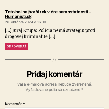
Toto bol najhorší rok v ére samostatnosti –
hovorí:
Humanisti.sk
28. októbra 2024 o 16:00
[…] Juraj Krúpa: Polícia nemá stratégiu proti
drogovej kriminalite […]
ODPOVEDAŤ
Pridaj komentár
Vaša e-mailová adresa nebude zverejnená.
Vyžadované polia sú označené
*
Komentár
*