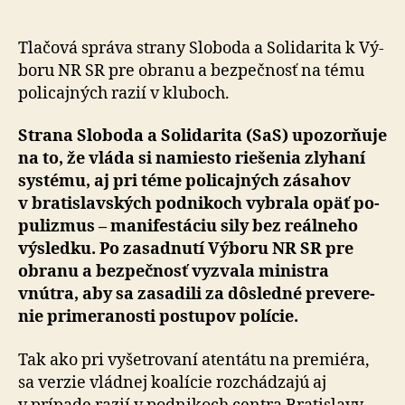
stratégiu,
ako
bojovať
Tlačová správa strany Sloboda a Solidarita k Vý­
proti
bo­ru NR SR pre obranu a bez­peč­nosť na té­mu
drogovej
po­li­caj­ných razií v klu­boch.
kriminalite
Strana Sloboda a Solidarita (SaS) upozor­ňu­je
na to, že vláda si na­miesto rie­še­nia zlyhaní
systému, aj pri téme po­li­caj­ných zásahov
v bra­tis­lav­ských pod­ni­koch vybrala opäť po­
pu­lizmus – ma­ni­fes­tá­ciu sily bez reálneho
výsledku. Po za­sad­nu­tí Výboru NR SR pre
obranu a bez­peč­nosť vyzvala ministra
vnútra, aby sa za­sa­di­li za dôsledné pre­ve­re­
nie pri­me­ra­nosti postupov polície.
Tak ako pri vyšetrovaní atentátu na premiéra,
sa verzie vládnej koalície rozchádzajú aj