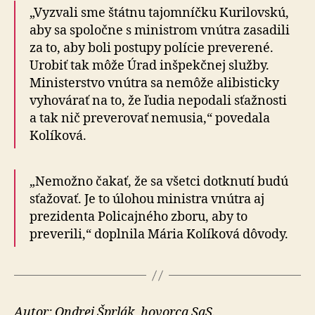
„Vyzvali sme štátnu tajomníčku Kurilovskú,
aby sa spoločne s mi­nistrom vnútra zasadili
za to, aby boli postupy polície preverené.
Urobiť tak môže Úrad inšpekčnej služby.
Ministerstvo vnútra sa nemôže alibisticky
vyhovárať na to, že ľudia nepodali sťažnosti
a tak nič preverovať nemusia,“ povedala
Kolíková.
„Nemožno čakať, že sa všetci dotknutí budú
sťažovať. Je to úlohou ministra vnútra aj
prezidenta Policajného zboru, aby to
preverili,“ doplnila Mária Kolíková dôvody.
Autor: Ondrej Šprlák, hovorca SaS.