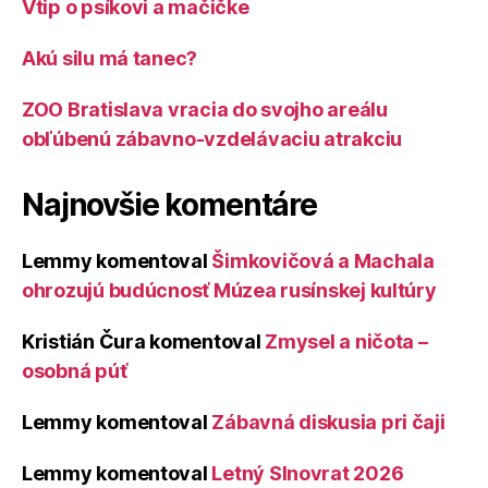
Vtip o psíkovi a mačičke
Akú silu má tanec?
ZOO Bratislava vracia do svojho areálu
obľúbenú zábavno-vzdelávaciu atrakciu
Najnovšie komentáre
Lemmy
komentoval
Šimkovičová a Machala
ohrozujú budúcnosť Múzea rusínskej kultúry
Kristián Čura
komentoval
Zmysel a ničota –
osobná púť
Lemmy
komentoval
Zábavná diskusia pri čaji
Lemmy
komentoval
Letný Slnovrat 2026