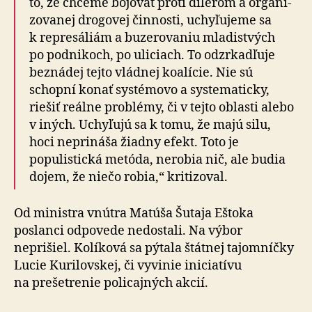
to, že chceme bojovať proti dílerom a orga­ni­
zo­va­nej dro­go­vej čin­nosti, uchy­ľu­je­me sa
k re­pre­sá­liám a bu­ze­ro­va­niu mladistvých
po pod­ni­koch, po uli­ciach. To odzrkadľuje
beznádej tejto vládnej koalície. Nie sú
schopní konať systémovo a syste­ma­ticky,
riešiť reálne problémy, či v tejto oblasti alebo
v iných. Uchyľujú sa k tomu, že majú silu,
hoci neprináša žiadny efekt. Toto je
populistická metóda, nerobia nič, ale budia
dojem, že niečo robia,“ kritizoval.
Od ministra vnútra Matúša Šutaja Eštoka
poslanci odpovede nedostali. Na vý­bor
neprišiel. Kolíková sa pýtala štátnej tajomníčky
Lucie Kurilovskej, či vyvinie iniciatívu
na prešetrenie policajných akcií.