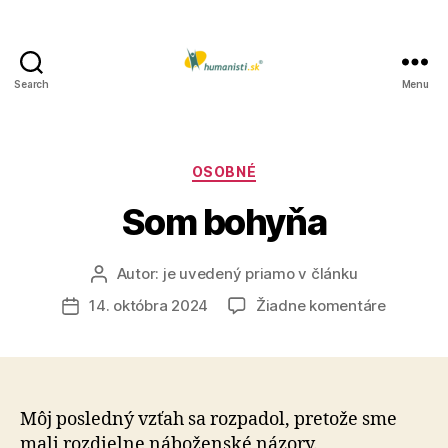
Search
Menu
Humanisti.sk
Kategórie
OSOBNÉ
Som bohyňa
Autor:
je uvedený priamo v článku
Autor
článku
na
14. októbra 2024
Žiadne komentáre
Dátum
Som
článku
bohyňa
Môj posledný vzťah sa rozpadol, pretože sme
mali roz­diel­ne ná­bo­žen­ské ná­zo­ry.