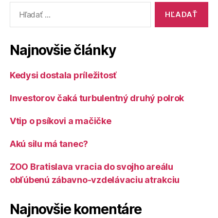
Vyhľadať:
Najnovšie články
Kedysi dostala príležitosť
Investorov čaká turbulentný druhý polrok
Vtip o psíkovi a mačičke
Akú silu má tanec?
ZOO Bratislava vracia do svojho areálu
obľúbenú zábavno-vzdelávaciu atrakciu
Najnovšie komentáre