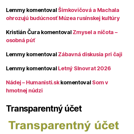
Lemmy
komentoval
Šimkovičová a Machala
ohrozujú budúcnosť Múzea rusínskej kultúry
Kristián Čura
komentoval
Zmysel a ničota –
osobná púť
Lemmy
komentoval
Zábavná diskusia pri čaji
Lemmy
komentoval
Letný Slnovrat 2026
Nádej – Humanisti.sk
komentoval
Som v
hmotnej núdzi
Transparentný účet