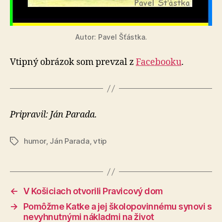
Autor: Pavel Šťástka.
Vtipný obrázok som prevzal z
Face­booku
.
Pripravil: Ján Parada.
humor
,
Ján Parada
,
vtip
Značky
←
V Košiciach otvorili Pravicový dom
→
Pomôžme Katke a jej školopovinnému synovi s
nevyhnutnými nákladmi na život