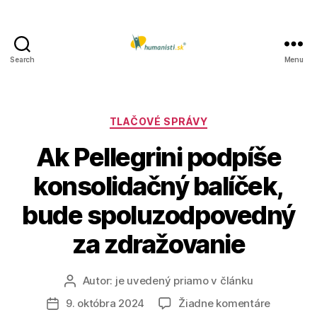
Search
Menu
Humanisti.sk
Kategórie
TLAČOVÉ SPRÁVY
Ak Pellegrini podpíše
konsolidačný balíček,
bude spoluzodpovedný
za zdražovanie
Autor:
je uvedený priamo v článku
Autor
článku
na
9. októbra 2024
Žiadne komentáre
Dátum