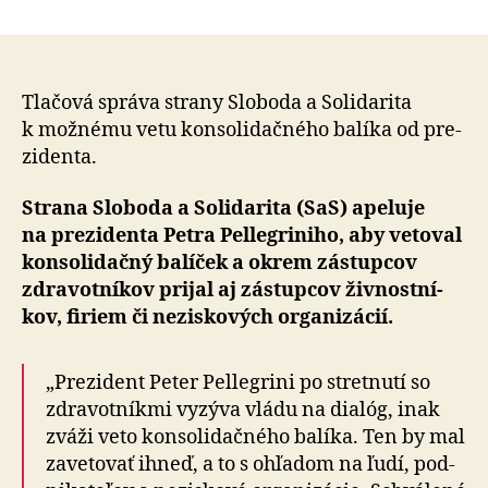
Ak
článku
Pellegrini
podpíše
konsolid
balíček,
Tlačová správa strany Sloboda a So­li­da­ri­ta
bude
k mož­né­mu vetu kon­so­li­dač­né­ho ba­líka od pre­
spoluzo
zi­denta.
za
zdražova
Strana Sloboda a Solidarita (SaS) apeluje
na pre­zi­denta Petra Pellegriniho, aby vetoval
kon­so­li­dačný balíček a okrem zástupcov
zdra­vot­ní­kov prijal aj zástupcov živ­nostní­
kov, firiem či ne­zisko­vých orga­ni­zá­cií.
„Prezident Peter Pellegrini po stretnutí so
zdravotníkmi vyzýva vládu na dialóg, inak
zváži veto kon­so­li­dač­ného balíka. Ten by mal
zavetovať ihneď, a to s ohľa­dom na ľudí, pod­