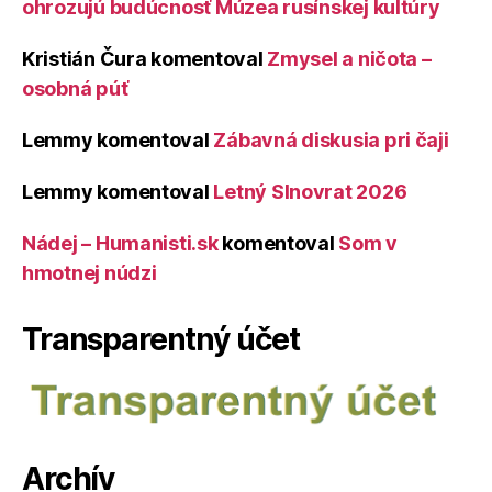
ohrozujú budúcnosť Múzea rusínskej kultúry
Kristián Čura
komentoval
Zmysel a ničota –
osobná púť
Lemmy
komentoval
Zábavná diskusia pri čaji
Lemmy
komentoval
Letný Slnovrat 2026
Nádej – Humanisti.sk
komentoval
Som v
hmotnej núdzi
Transparentný účet
Archív