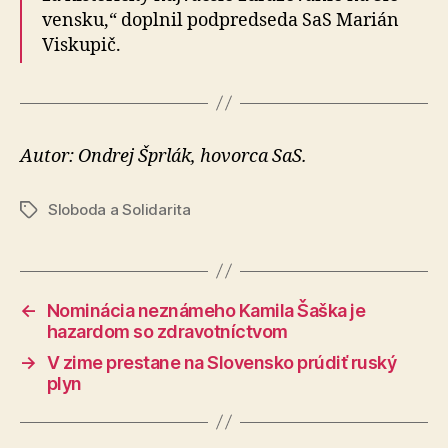
ven­sku,“ doplnil pod­pred­seda SaS Marián
Viskupič.
Autor: Ondrej Šprlák, hovorca SaS.
Sloboda a Solidarita
Značky
←
Nominácia neznámeho Kamila Šaška je
hazardom so zdravotníctvom
→
V zime prestane na Slovensko prúdiť ruský
plyn