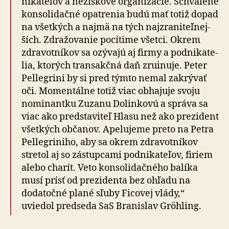
ni­ka­te­ľov a ne­ziskové orga­ni­zá­cie. Schválené
kon­so­li­dačné opatrenia budú mať totiž dopad
na všetkých a najmä na tých naj­zra­ni­teľ­nej­
ších. Zdra­žo­va­nie pocítime všetci. Okrem
zdravotníkov sa ozývajú aj firmy a pod­ni­ka­te­
lia, ktorých transakčná daň zruinuje. Peter
Pellegrini by si pred týmto nemal zakrývať
oči. Momentálne totiž viac obhajuje svoju
nominantku Zuzanu Dolinkovú a správa sa
viac ako predstaviteľ Hlasu než ako prezident
všetkých občanov. Apelujeme preto na Petra
Pellegriniho, aby sa okrem zdravotníkov
stretol aj so zástupcami podnikateľov, firiem
alebo charít. Veto konsolidačného balíka
musí prísť od prezidenta bez ohľadu na
dodatočné plané sľuby Ficovej vlády,“
uviedol predseda SaS Branislav Gröhling.