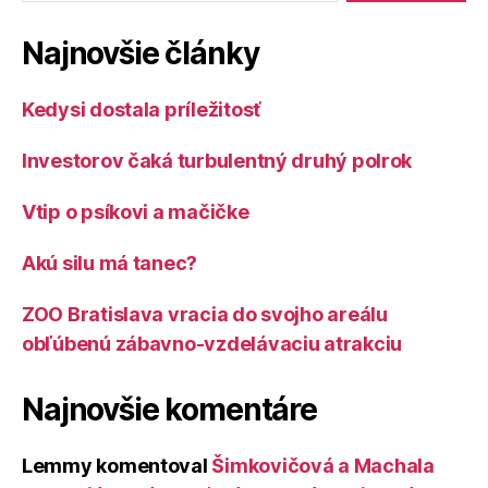
Najnovšie články
Kedysi dostala príležitosť
Investorov čaká turbulentný druhý polrok
Vtip o psíkovi a mačičke
Akú silu má tanec?
ZOO Bratislava vracia do svojho areálu
obľúbenú zábavno-vzdelávaciu atrakciu
Najnovšie komentáre
Lemmy
komentoval
Šimkovičová a Machala