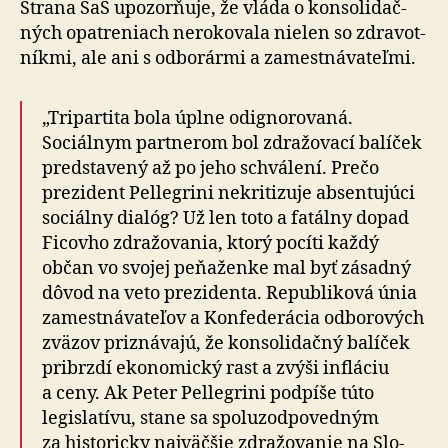
Strana SaS upozorňuje, že vláda o kon­so­li­dač­
ných opatre­niach ne­ro­ko­va­la nielen so zdra­vot­
níkmi, ale ani s od­bo­rármi a za­mestná­va­teľmi.
„Tripartita bola úplne odignorovaná.
Sociálnym partnerom bol zdražovací balíček
predstavený až po jeho schválení. Prečo
prezident Pellegrini nekritizuje absentujúci
sociálny dialóg? Už len toto a fa­tál­ny dopad
Ficovho zdražovania, ktorý pocíti každý
občan vo svojej peňaženke mal byť zásadný
dôvod na veto pre­zi­denta. Republiková únia
za­mestná­va­te­ľov a Kon­fe­de­rá­cia odborových
zväzov priznávajú, že kon­so­li­dačný balíček
pribrzdí eko­no­mický rast a zvýši in­flá­ciu
a ceny. Ak Peter Pellegrini pod­píše túto
legislatívu, stane sa spolu­zod­po­ved­ným
za hi­sto­ricky naj­väčšie zdra­žo­va­nie na Slo­