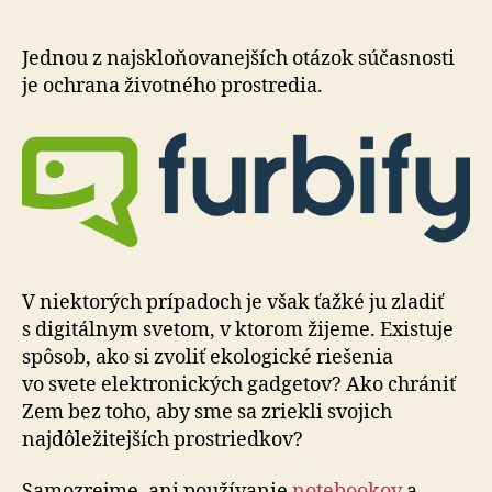
repasova
počítač
zeleným
Jednou z najskloňovanejších otázok sú­čas­nosti
riešením
je ochra­na ži­vot­ného pro­stre­dia.
V niektorých prípadoch je však ťažké ju zladiť
s di­gi­tál­nym svetom, v kto­rom žijeme. Existuje
spôsob, ako si zvoliť ekologické riešenia
vo svete elektronických gadgetov? Ako chrániť
Zem bez toho, aby sme sa zriekli svojich
najdôležitejších prostriedkov?
Samozrejme, ani používanie
notebookov
a