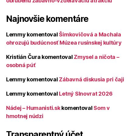
obľúbenú zábavno-vzdelávaciu atrakciu
Najnovšie komentáre
Lemmy
komentoval
Šimkovičová a Machala
ohrozujú budúcnosť Múzea rusínskej kultúry
Kristián Čura
komentoval
Zmysel a ničota –
osobná púť
Lemmy
komentoval
Zábavná diskusia pri čaji
Lemmy
komentoval
Letný Slnovrat 2026
Nádej – Humanisti.sk
komentoval
Som v
hmotnej núdzi
Transparentný účet