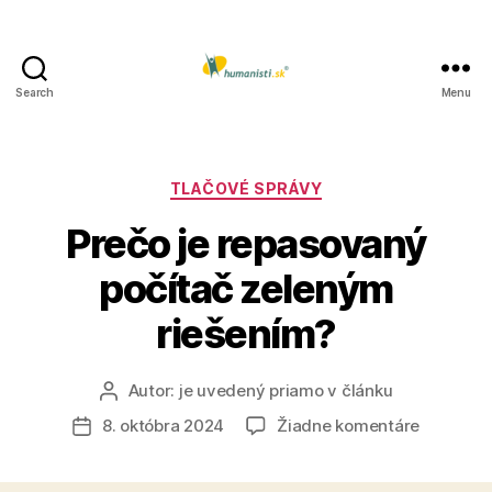
Search
Menu
Humanisti.sk
Kategórie
TLAČOVÉ SPRÁVY
Prečo je repasovaný
počítač zeleným
riešením?
Autor:
je uvedený priamo v článku
Autor
článku
na
8. októbra 2024
Žiadne komentáre
Dátum
Prečo
článku
je