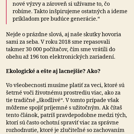
nové výzvy a zároveň si užívame to, čo
robíme. Takto inšpirujeme ostatných a ideme
príkladom pre budúce generácie.“
Nejde o prázdne slová, aj naše skutky hovoria
sami za seba. V roku 2018 sme repasovali
takmer 30 000 počítačov, čím sme vrátili do
obehu až 196 ton elektronických zariadení.
Ekologické a ešte aj lacnejšie? Ako?
Vo všeobecnosti musíme platiť za veci, ktoré sú
šetrné voči životnému prostrediu viac, ako za
tie tradičné „škodlivé“. V tomto prípade však
môžeme spojiť príjemné s užitočným. Ak čítaš
tento článok, patríš pravdepodobne medzi tých,
ktorí sú často ochotní spraviť viac za správne
rozhodnutie, ktoré je zlučiteľné so zachovaním