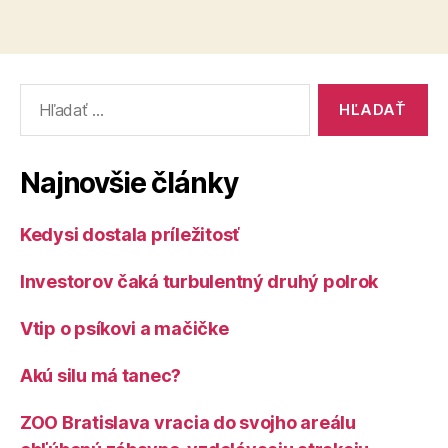
Vyhľadať:
Najnovšie články
Kedysi dostala príležitosť
Investorov čaká turbulentný druhý polrok
Vtip o psíkovi a mačičke
Akú silu má tanec?
ZOO Bratislava vracia do svojho areálu