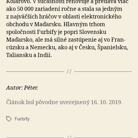
Kolárovo. V sú­časnosti renovuje a pre­dáva viac
ako 50 000 zariadení ročne a stala sa jedným
z naj­väčších hráčov v oblasti elektro­nického
obchodu v Maďarsku. Hlavným trhom
spoločnosti Furbify je popri Slovensku
Maďarsko, ale má silné zastú­pe­nie aj vo Fran­
cúzsku a Ne­mecku, ako aj v Česku, Špa­niel­sku,
Taliansku a Indii.
Autor: Péter.
Článok bol pôvodne uverejnený 16. 10. 2019.
Furbify
Značky