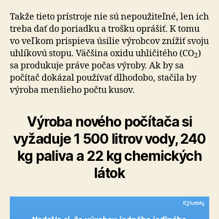
Takže tieto prístroje nie sú nepoužiteľné, len ich
treba dať do poriadku a trošku oprášiť. K tomu
vo veľkom prispieva úsilie výrobcov znížiť svoju
uhlíkovú stopu. Väčšina oxidu uhličitého (CO
)
2
sa produkuje práve počas výroby. Ak by sa
počítač dokázal používať dlhodobo, stačila by
výroba menšieho počtu kusov.
Výroba nového počítača si
vyžaduje 1 500 litrov vody, 240
kg paliva a 22 kg chemických
látok