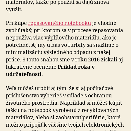
materiálov, takže po použití sa dajú znova
využiť.
Pri kúpe
repasovaného notebooku
je vhodné
zvoliť taký, pri ktorom sa v procese repasovania
nepoužíva viac výplňového materiálu, ako je
potrebné. Aj my u nás vo furbify sa snažíme o
minimalizáciu výsledného odpadu z našej
práce. S touto snahou sme v roku 2016 získali aj
lukratívne ocenenie
Príklad roka v
udržateľnosti
.
Veľa môžeš urobiť aj tým, že si aj počítačové
príslušenstvo vyberieš v súlade s ochranou
životného prostredia. Napríklad si môžeš kúpiť
tašku na notebook vyrobenú z recyklovaných
materiálov, alebo si zaobstarať periférie, ktoré
možno pripojiť k väčšine tvojich elektronických