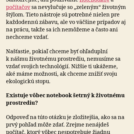
počítačov
sa ne­vy­lu­ču­je so „ze­le­ným“ životným
štýlom. Tieto nástroje sú potrebné nielen pre
každodennú zábavu, ale vo väčšine prípadov aj
na prácu, takže sa ich nemôžeme a často ani
nechceme vzdať.
Našťastie, pokiaľ chceme byť ohľaduplní
k nášmu ži­vot­né­mu pro­stre­diu, nemusíme sa
vzdať svojich tech­no­ló­gií. Nižšie ti ukážeme,
aké máme možnosti, ak chceme znížiť svoju
ekologickú stopu.
Existuje vôbec notebook šetrný k ži­vot­né­mu
pro­stre­diu?
Odpoveď na túto otázku je zložitejšia, ako sa na
prvý pohľad môže zdať. Zrejme nenájdeš
počítač, ktorý vôbec nespotrebuje žiadnu