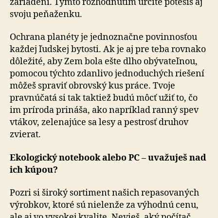
zariadení. Týmto rozhodnutím určite potešíš aj
svoju peňaženku.
Ochrana planéty je jednoznačne povinnosťou
každej ľudskej bytosti. Ak je aj pre teba rovnako
dôležité, aby Zem bola ešte dlho obývateľnou,
pomocou týchto zdanlivo jednoduchých riešení
môžeš spraviť obrovský kus práce. Tvoje
pravnúčatá si tak taktiež budú môcť užiť to, čo
im príroda prináša, ako napríklad ranný spev
vtákov, zelenajúce sa lesy a pestrosť druhov
zvierat.
Ekologický notebook alebo PC – uvažuješ nad
ich kúpou?
Pozri si široký sortiment našich repasovaných
výrobkov, ktoré sú nielenže za výhodnú cenu,
ale aj vo vysokej kvalite. Nevieš, aký počítač