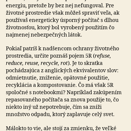
energiu, pretože by bez nej nefungoval. Pre
životné prostredie však môžeš spraviť veľa, ak
používaš energeticky úsporný počítač s dlhou
životnosťou, ktorý bol vyrobený použitím čo
najmenej nebezpečných látok.
Pokiaľ patríš k nadšencom ochrany životného
prostredia, určite poznáš pojem 5R (
refuse,
reduce, reuse, recycle, rot
). Je to skratka
pochádzajúca z anglických ekvivalentov slov:
odmietnutie, zníženie, opätovné použitie,
recyklácia a kompostovanie. Čo má však 5R
spoločné s notebookmi? Napríklad zakúpením
repasovaného počítača sa znova použije to, čo
niekto iný už nepotrebuje, čím sa zníži
množstvo odpadu, ktorý zaplavuje celý svet.
Málokto to vie, ale stojí za zmienku, že veľké