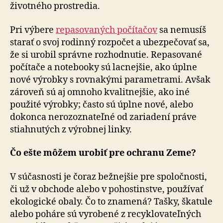
životného prostredia.
Pri výbere
repasovaných počítačov
sa nemusíš
starať o svoj rodinný rozpočet a ubezpečovať sa,
že si urobil správne rozhodnutie. Repasované
počítače a notebooky sú lacnejšie, ako úplne
nové výrobky s rovnakými parametrami. Avšak
zároveň sú aj omnoho kvalitnejšie, ako iné
použité výrobky; často sú úplne nové, alebo
dokonca nerozoznateľné od zariadení práve
stiahnutých z výrobnej linky.
Čo ešte môžem urobiť pre ochranu Zeme?
V súčasnosti je čoraz bežnejšie pre spoločnosti,
či už v obchode alebo v pohostinstve, používať
ekologické obaly. Čo to znamená? Tašky, škatule
alebo poháre sú vyrobené z recyklovateľných