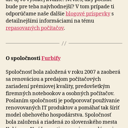
bude pre teba najvhodnejší? V tom prípade ti
odporúčame naše ďalšie
blogové príspevky
s
detailnejšími informáciami na tému
repasovaných počítačov
.
O spoločnosti
Furbify
Spoločnosť bola založená v roku 2007 a zaoberá
sa reno­vá­ciou a pre­da­jom počítačových
zariadení prémiovej kvality, pre­do­všetkým
firemných note­bookov a osobných počítačov.
Poslaním spoločnosti je podporovať po­u­ží­va­nie
reno­vo­va­ných IT produktov a po­má­hať tak šíriť
model obehového hospodárstva. Spoločnosť
bola založená a ria­dená zo slo­ven­ského mesta