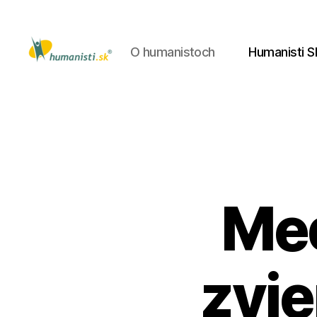
O humanistoch
Humanisti S
Humanisti.sk
Med
zvie