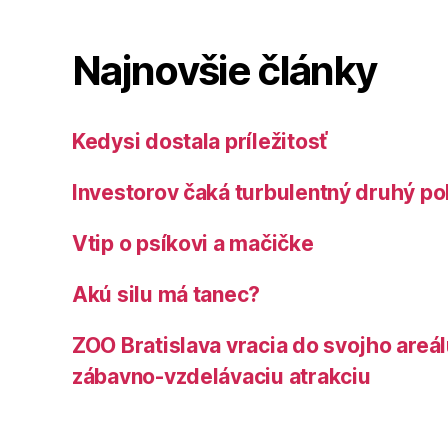
Najnovšie články
Kedysi dostala príležitosť
Investorov čaká turbulentný druhý po
Vtip o psíkovi a mačičke
Akú silu má tanec?
ZOO Bratislava vracia do svojho areá
zábavno-vzdelávaciu atrakciu