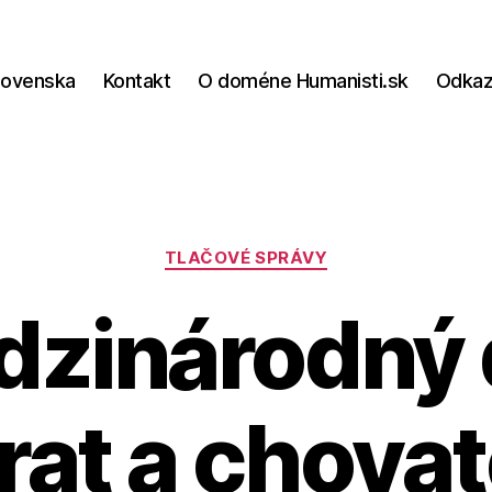
lovenska
Kontakt
O doméne Humanisti.sk
Odka
Kategórie
TLAČOVÉ SPRÁVY
zinárodný
rat a chova