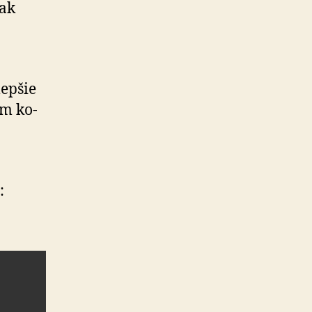
šak
ep­šie
om ko­
: