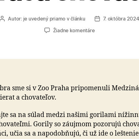
Autor:
je uvedený priamo v článku
7. októbra 202
Autor
Dátum
článku
článku
na
Žiadne komentáre
Medzinárodný
deň
zvierat
a
chovateľov
óbra sme si v Zoo Praha pripomenuli Medzi­ná
erat a cho­va­te­ľov.
jte sa na súlad medzi našimi gorilami nížin
cho­va­teľ­mi. Gorily so záujmom pozorujú chov
ci, učia sa a na­po­dob­ňu­jú, či už ide o leš­teni