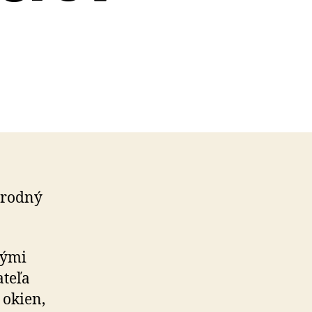
4
­rod­ný
nými
ateľa
e okien,