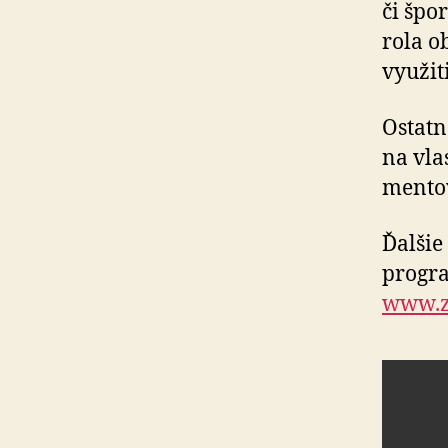
či špo
rola ob
využit
Ostatn
na vla
men­to­
Ďalšie
progr
www.z