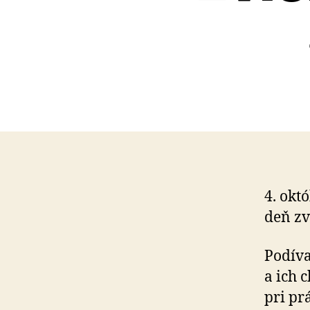
4. okt
deň zvi
Podíva
a ich 
pri prá