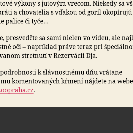
rtové výkony s ju­to­vým vrecom. Niekedy sa v
ráti a cho­va­te­lia s vďakou od goríl oko­pí­ru­jú
ie palice či tyče…
e, presvedčte sa sami nielen vo videu, ale naj­l
stné oči – napríklad práve teraz pri špe­ciál­n
va­nom stretnutí v Re­zer­vá­cii Dja.
 podrobnosti k slávnostnému dňu vrátane
amu komentovaných kŕmení nájdete na webe
oopraha.cz
.