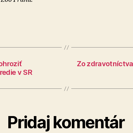
ohroziť
Zo zdravotníctva
redie v SR
Pridaj komentár