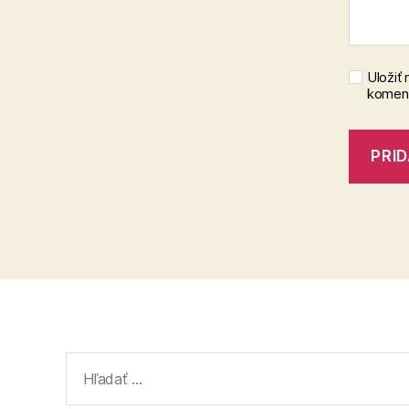
Uložiť
koment
Vyhľadať: