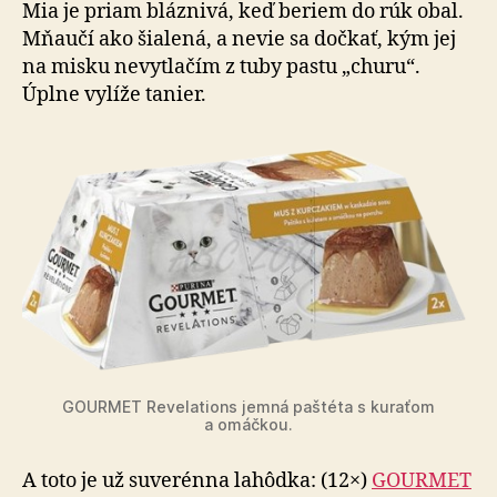
Mia je priam bláznivá, keď beriem do rúk obal.
Mňaučí ako šialená, a nevie sa dočkať, kým jej
na misku ne­vy­tla­čím z tuby pastu „churu“.
Úplne vylíže tanier.
GOURMET Revelations jemná paštéta s kuraťom
a omáčkou.
A toto je už suverénna lahôdka: (12×)
GOURMET