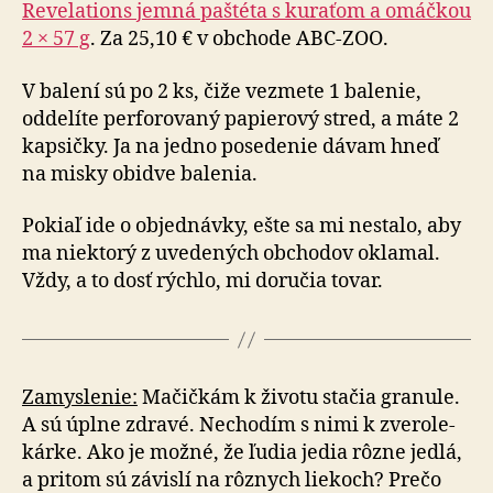
Reve­la­tions jemná paštéta s ku­ra­ťom a omáčkou
2 × 57 g
. Za 25,10 € v ob­cho­de ABC-ZOO.
V balení sú po 2 ks, čiže vezmete 1 balenie,
oddelíte per­fo­ro­va­ný pa­pie­ro­vý stred, a máte 2
kap­sičky. Ja na jed­no po­se­de­nie dávam hneď
na misky obi­dve ba­le­nia.
Pokiaľ ide o objednávky, ešte sa mi nestalo, aby
ma nie­kto­rý z uve­de­ných obchodov oklamal.
Vždy, a to dosť rýchlo, mi do­ru­čia tovar.
Zamyslenie:
Mačičkám k životu stačia granule.
A sú úplne zdravé. Ne­cho­dím s nimi k zve­ro­le­
kár­ke. Ako je možné, že ľudia jedia rôzne jedlá,
a pri­tom sú zá­vislí na rôz­nych liekoch? Prečo