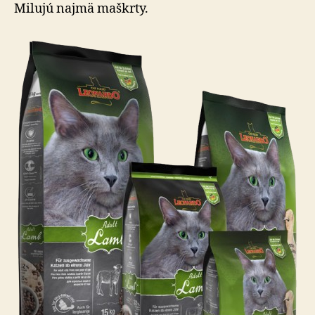
chutí?
Milujú najmä maškrty.