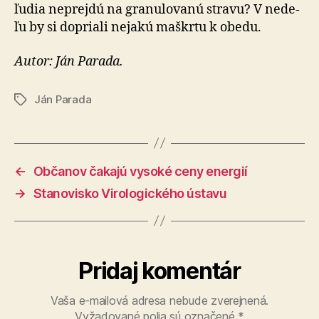
ľudia ne­prej­dú na gra­nu­lo­va­nú stravu? V ne­de­
ľu by si dopriali ne­ja­kú maškrtu k obedu.
Autor: Ján Parada.
Ján Parada
Značky
←
Občanov čakajú vysoké ceny energií
→
Stanovisko Virologického ústavu
Pridaj komentár
Vaša e-mailová adresa nebude zverejnená.
Vyžadované polia sú označené
*