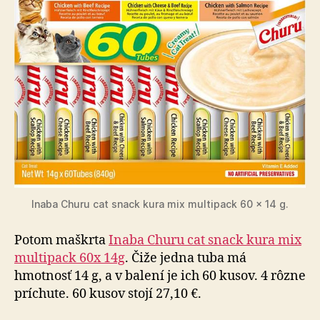
Inaba Churu cat snack kura mix multi­pack 60 × 14 g.
Potom maškrta
Inaba Churu cat snack kura mix
multipack 60x 14g
. Čiže jedna tuba má
hmotnosť 14 g, a v balení je ich 60 kusov. 4 rôzne
prí­chu­te. 60 kusov stojí 27,10 €.