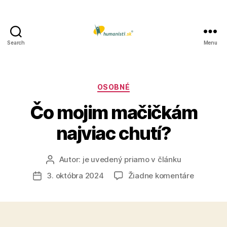
Search
Menu
Humanisti.sk
Kategórie
OSOBNÉ
Čo mojim mačičkám
najviac chutí?
Autor:
je uvedený priamo v článku
Autor
článku
na
3. októbra 2024
Žiadne komentáre
Dátum
Čo
článku
mojim
mačičká
najviac