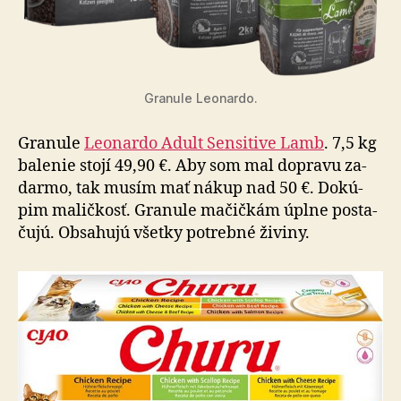
Granule Leonardo.
Granule
Leonardo Adult Sensitive Lamb
. 7,5 kg
balenie stojí 49,90 €. Aby som mal dopravu za­
dar­mo, tak musím mať nákup nad 50 €. Do­kú­
pim ma­lič­kosť. Granule mačičkám úplne posta­
ču­jú. Ob­sa­hu­jú všetky potrebné živiny.