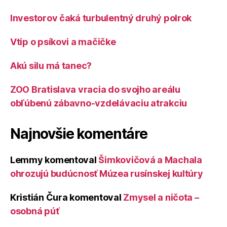
Investorov čaká turbulentný druhý polrok
Vtip o psíkovi a mačičke
Akú silu má tanec?
ZOO Bratislava vracia do svojho areálu
obľúbenú zábavno-vzdelávaciu atrakciu
Najnovšie komentáre
Lemmy
komentoval
Šimkovičová a Machala
ohrozujú budúcnosť Múzea rusínskej kultúry
Kristián Čura
komentoval
Zmysel a ničota –
osobná púť