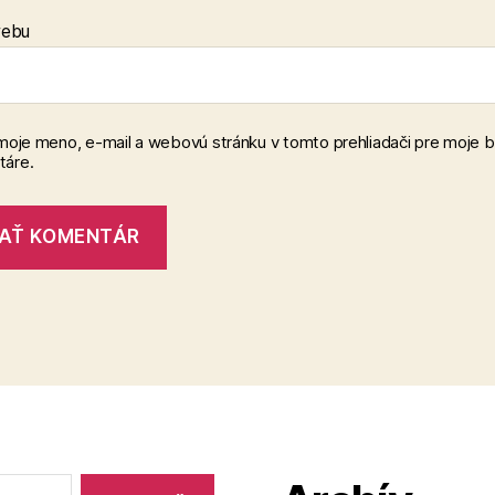
webu
 moje meno, e-mail a webovú stránku v tomto prehliadači pre moje 
áre.