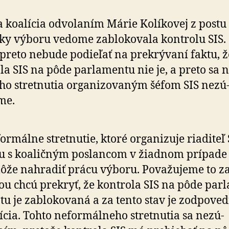
 koalícia odvolaním Márie Kolíkovej z postu
čky výboru vedome zablo­ko­va­la kon­tro­lu SIS.
 preto nebude podieľať na pre­krý­vaní faktu, ž
a SIS na pôde par­la­men­tu nie je, a preto sa n
ho stret­nu­tia orga­ni­zo­va­ným šéfom SIS ne­zú
me.
ormálne stretnutie, ktoré organizuje riaditeľ 
u s ko­a­lič­ným poslancom v žiad­nom prí­pade
že nahradiť prácu výboru. Po­va­žu­je­me to z
ou chcú prekryť, že kontrola SIS na pôde par­l
u je zablo­ko­va­ná a za tento stav je zod­po­ve
ícia. Tohto ne­for­mál­ne­ho stret­nutia sa ne­zú­