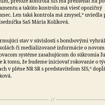
ním, pre­tože kon­trola SIS má pre­bie­hať na p
la­mentu a ta­kú­to kon­trolu má viesť opozičný
anec. Len taká kontrola má zmysel,“ uviedla 
­sed­níčka SaS Mária Kolíková.
rmujúci stav v súvislosti s bombovými vyhr
kolách či medializované informácie o novom
ovacom systéme zasahujúcom do súkromia ľu
e k tomu, že budeme iniciovať rokovanie o tý
ch v pléne NR SR s pred­sta­vi­te­ľom SIS,“ dop
ková.