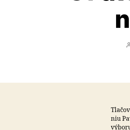
n
Tlačová
niu Pa
výboru 