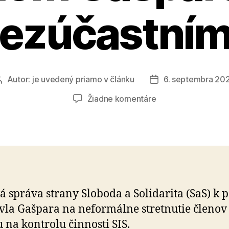
ezúčastní
Autor:
je uvedený priamo v článku
6. septembra 20
Autor
Dátum
článku
článku
na
Žiadne komentáre
Neformálneho
stretnutia
s
Pavlom
Gašparom
sa
nezúčastníme
 správa strany Sloboda a So­li­da­ri­ta (SaS) k 
vla Gašpara na ne­for­mál­ne stret­nu­tie členov
na kon­tro­lu čin­nosti SIS.