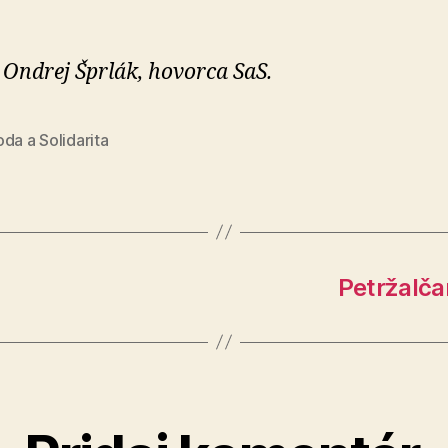
 Ondrej Šprlák, hovorca SaS.
da a Solidarita
Petržalča