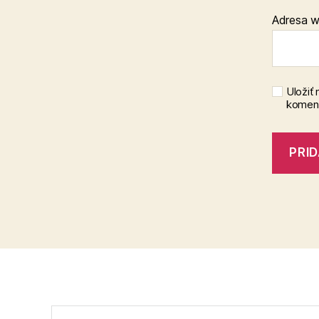
Adresa 
Uložiť
koment
Vyhľadať: