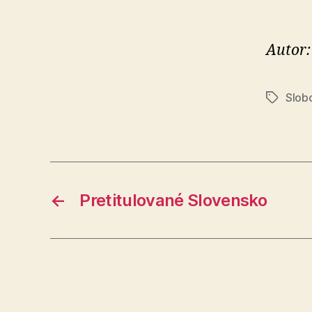
Autor:
Slobo
Značky
←
Pretitulované Slovensko