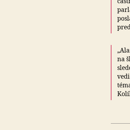
čast
par­
posl
pred
„Ala
na š
sled
vedi
téma
Kolí