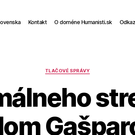
lovenska
Kontakt
O doméne Humanisti.sk
Odka
Kategórie
TLAČOVÉ SPRÁVY
álneho str
vlom Gašpar