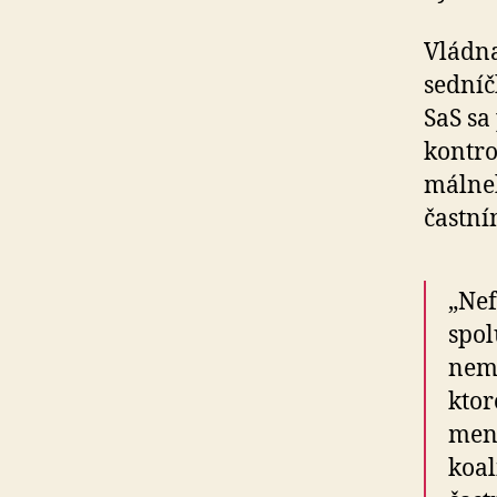
Vládna
sed­ní
SaS sa
kontrol
mál­ne­
častní
„Nef
spol
nemô
ktor
ment
koal