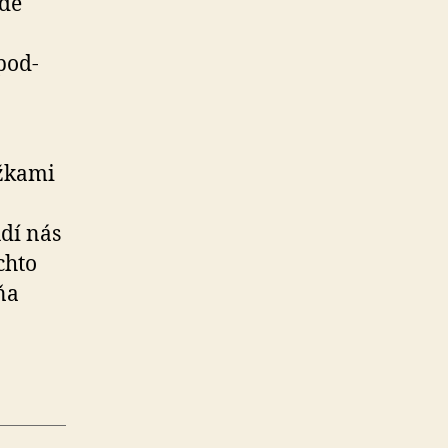
ôde
pod­
ážkami
dí nás
chto
ĺňa