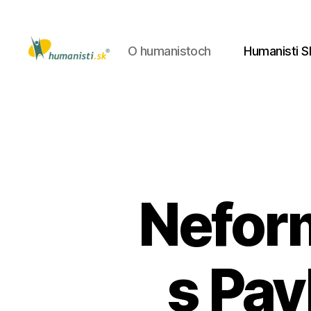
O humanistoch
Humanisti S
Humanisti.sk
Neform
s Pa