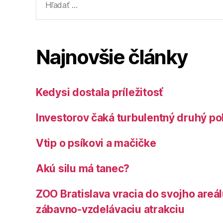
Najnovšie články
Kedysi dostala príležitosť
Investorov čaká turbulentný druhý po
Vtip o psíkovi a mačičke
Akú silu má tanec?
ZOO Bratislava vracia do svojho areá
zábavno-vzdelávaciu atrakciu