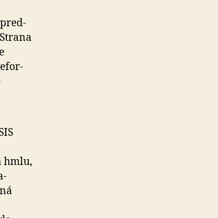
 pred­
 Strana
e
e­for­
­
SIS
a hmlu,
a­
dná