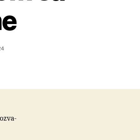
me
24
pozva­