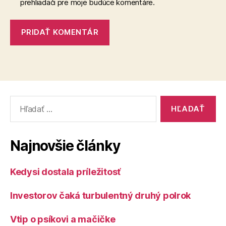
prehliadači pre moje budúce komentáre.
Vyhľadať:
Najnovšie články
Kedysi dostala príležitosť
Investorov čaká turbulentný druhý polrok
Vtip o psíkovi a mačičke