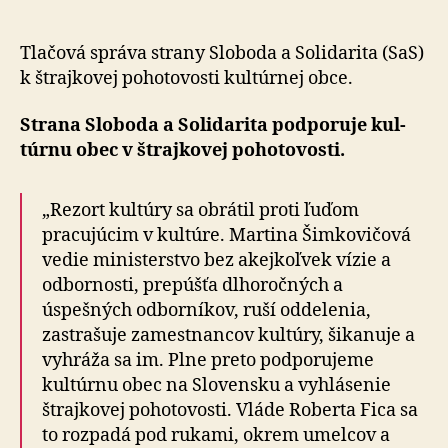
štrajko
pohoto
umelco
Tlačová správa strany Sloboda a So­li­da­ri­ta (SaS)
k štraj­ko­vej po­ho­to­vosti kul­túr­nej obce.
Strana Sloboda a Solidarita podporuje kul­
túr­nu obec v štraj­ko­vej po­ho­to­vosti.
„Rezort kultúry sa obrátil proti ľuďom
pracujúcim v kultúre. Martina Šimkovičová
vedie ministerstvo bez akejkoľvek vízie a
odbornosti, prepúšťa dlhoročných a
úspešných odborníkov, ruší oddelenia,
zastrašuje zamestnancov kultúry, šikanuje a
vyhráža sa im. Plne preto podporujeme
kultúrnu obec na Slovensku a vyhlásenie
štrajkovej pohotovosti. Vláde Roberta Fica sa
to rozpadá pod rukami, okrem umelcov a