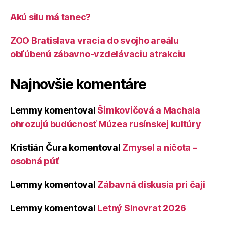
Akú silu má tanec?
ZOO Bratislava vracia do svojho areálu
obľúbenú zábavno-vzdelávaciu atrakciu
Najnovšie komentáre
Lemmy
komentoval
Šimkovičová a Machala
ohrozujú budúcnosť Múzea rusínskej kultúry
Kristián Čura
komentoval
Zmysel a ničota –
osobná púť
Lemmy
komentoval
Zábavná diskusia pri čaji
Lemmy
komentoval
Letný Slnovrat 2026