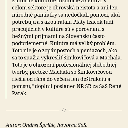
kultúrne kultúrne inštitúcie a centrá. V
celom sektore je obrovská neistota a ani len
národné pamiatky sa nedočkali pomoci, akú
potrebujú a s akou rátali. Platy tisícok ľudí
pracujúcich v kultúre sú v porovnaní s
bežnými príjmami na Slovensku často
podpriemerné. Kultúra má veľký problém.
Toto nie je o zopár postoch a peniazoch, ako
sa to snažia vykresliť Šimkovičová a Machala.
Toto je o ohrození profesionálnej slobodnej
tvorby, pretože Machala so Šimkovičovou
riešia od rána do večera len deštrukciu a
pomstu,“ doplnil poslanec NR SR za SaS René
Parák.
Autor: Ondrej Šprlák, hovorca SaS.