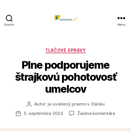
Search
Menu
Humanisti.sk
Kategórie
TLAČOVÉ SPRÁVY
Plne podporujeme
štrajkovú pohotovosť
umelcov
Autor:
je uvedený priamo v článku
Autor
článku
na
5. septembra 2024
Žiadne komentáre
Dátum
Plne
článku
podpor