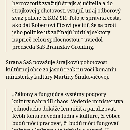
hercov totiž zvažujú štrajk aj učitelia a do
štrajkovej pohotovosti vstúpil už aj odborový
zväz polície či KOZ SR. Toto je správna cesta,
ako dať Robertovi Ficovi pocítiť, že sa proti
jeho politike už začínajú búriť aj sektory
naprieč celou spoločnosťou,“ uviedol
predseda SaS Branislav Gröhling.
Strana SaS považuje štrajkovú pohotovosť
kultúrnej obce za jasnú reakciu voči konaniu
ministerky kultúry Martiny Šimkovičovej.
„Zákony a fungujúce systémy podpory
kultúry nahradil chaos. Vedenie ministerstva
jednoducho dokáže len ničiť a paralizovať.
Kvôli tomu nevedia ľudia v kultúre, či vôbec
budú môcť pracovať, či budú môcť fungovať