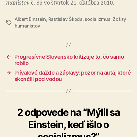
ma­nis­tov
č. 85 vo štvrtok 21. októbra 2010.
Albert Einstein
,
Rastislav Škoda
,
socializmus
,
Zošity
Značky
humanistov
←
Progresívne Slovensko kritizuje to, čo samo
robilo
→
Prívalové dažde a záplavy: pozor na autá, ktoré
skončili pod vodou
2 odpovede na “Mýlil sa
Einstein, keď išlo o
socializmus?”