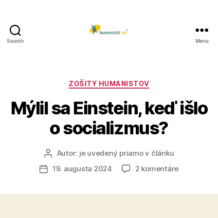
Search
Menu
Humanisti.sk
Kategórie
ZOŠITY HUMANISTOV
Mýlil sa Einstein, keď išlo
o socializmus?
Autor:
je uvedený priamo v článku
Autor
článku
na
19. augusta 2024
2 komentáre
Dátum
Mýlil
článku
sa
Einstein,
keď