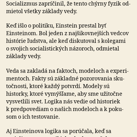
išlo
Socializmus zapríčinil, že tento chýrny fyzik od­
o
mie­tol všetky základy vedy.
socializmu
Keď išlo o politiku, Einstein prestal byť
Einsteinom. Bol jeden z naj­ši­kov­nej­ších vedcov
histórie ľudstva, ale keď disku­to­val s ko­le­ga­mi
o svojich so­cia­lis­tic­kých názoroch, odmietal
základy vedy.
Veda sa zakladá na faktoch, modeloch a ex­pe­ri­
men­toch. Fakty sú základné po­zo­ro­va­nia sku­
toč­nosti, ktoré každý potvrdí. Modely sú
historky, ktoré vymýšľame, aby sme uži­točne
vysvetlili svet. Logika nás vedie od histo­riek
k pred­po­ve­diam o našich modeloch a k po­ku­
som o ich testo­va­nie.
Aj Einsteinova logika sa porúčala, keď sa