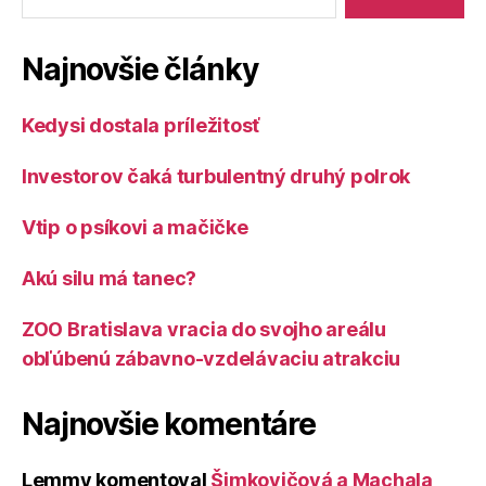
Najnovšie články
Kedysi dostala príležitosť
Investorov čaká turbulentný druhý polrok
Vtip o psíkovi a mačičke
Akú silu má tanec?
ZOO Bratislava vracia do svojho areálu
obľúbenú zábavno-vzdelávaciu atrakciu
Najnovšie komentáre
Lemmy
komentoval
Šimkovičová a Machala