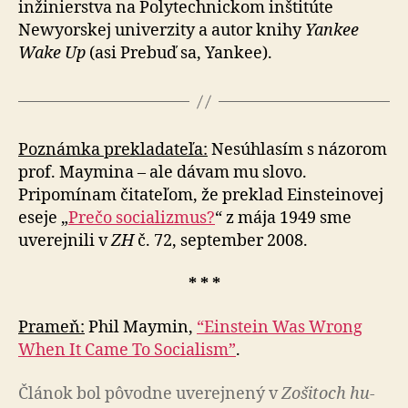
in­ži­nier­stva na Poly­tech­nickom inšti­túte
Newyorskej uni­ver­zity a autor knihy
Yankee
Wake Up
(asi Prebuď sa, Yankee).
Poznámka prekladateľa:
Nesúhlasím s názorom
prof. Maymina – ale dávam mu slovo.
Pripomínam čitateľom, že preklad Einsteinovej
eseje „
Prečo socializmus?
“ z mája 1949 sme
uverejnili v
ZH
č. 72, september 2008.
* * *
Prameň:
Phil Maymin,
“Einstein Was Wrong
When It Came To Socialism”
.
Článok bol pô­vod­ne uve­rej­ne­ný v
Zo­ši­toch hu­