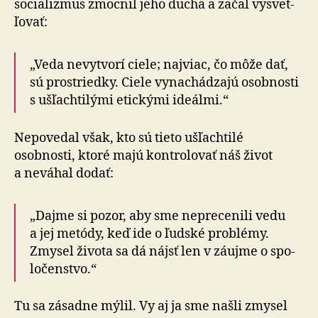
socializmus zmocnil jeho ducha a za­čal vysvet­
ľo­vať:
„Veda nevytvorí ciele; najviac, čo môže dať,
sú prostriedky. Ciele vy­na­chá­dzajú osobnosti
s ušľach­ti­lými etickými ideálmi.“
Nepovedal však, kto sú tieto ušľachtilé
osobnosti, ktoré majú kon­tro­lo­vať náš život
a ne­vá­hal dodať:
„Dajme si pozor, aby sme neprecenili vedu
a jej metódy, keď ide o ľudské problémy.
Zmysel života sa dá nájsť len v záujme o spo­
lo­čen­stvo.“
Tu sa zásadne mýlil. Vy aj ja sme našli zmysel