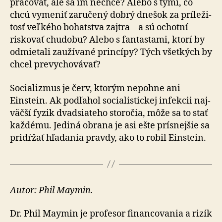
pracovať, ale sa im nechce? Alebo s tými, čo
chcú vymeniť zaručený dobrý dnešok za prí­le­ži­
tosť veľkého bohatstva zajtra – a sú ochotní
riskovať chudobu? Alebo s fan­tastami, ktorí by
od­mie­tali zaužívané princípy? Tých všetkých by
chcel pre­vy­cho­vá­vať?
Socializmus je červ, ktorým nepohne ani
Einstein. Ak pod­ľa­hol so­cia­lis­tickej infekcii naj­
väčší fyzik dvad­sia­teho sto­ro­čia, môže sa to stať
každému. Jediná obrana je asi ešte prísnejšie sa
pridŕžať hľadania pravdy, ako to robil Einstein.
Autor: Phil Maymin.
Dr. Phil Maymin je profesor financovania a rizík