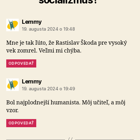
hovorí:
Lemmy
19. augusta 2024 o 19:48
Mne je tak ľúto, že Rastislav Škoda pre vysoký
vek zomrel. Veľmi mi chýba.
ODPOVEDAŤ
hovorí:
Lemmy
19. augusta 2024 o 19:49
Bol najplodnejší humanista. Môj učiteľ, a môj
vzor.
ODPOVEDAŤ