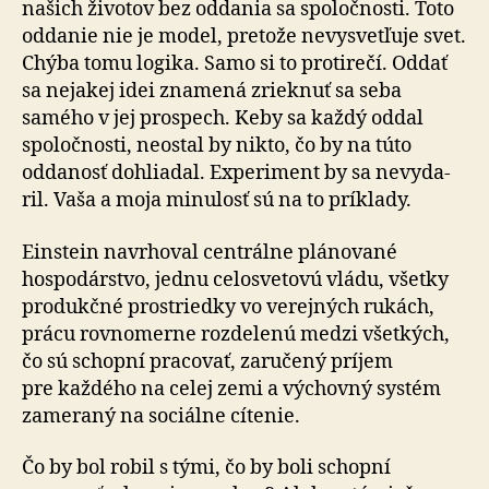
našich životov bez od­da­nia sa spo­loč­nosti. Toto
oddanie nie je model, pre­tože ne­vy­svet­ľuje svet.
Chýba tomu logika. Samo si to proti­rečí. Oddať
sa nejakej idei zna­me­ná zrieknuť sa seba
samého v jej prospech. Keby sa každý oddal
spoločnosti, neostal by nikto, čo by na túto
oddanosť dohliadal. Ex­pe­ri­ment by sa ne­vy­da­
ril. Vaša a moja mi­nu­losť sú na to príklady.
Einstein navrhoval centrálne plánované
hospodárstvo, jednu celo­sve­to­vú vládu, všetky
pro­dukčné prostriedky vo ve­rej­ných rukách,
prácu rovno­merne roz­de­le­nú medzi všetkých,
čo sú schopní pracovať, zaručený príjem
pre kaž­dé­ho na celej zemi a vý­chovný systém
za­me­ra­ný na so­ciálne cítenie.
Čo by bol robil s tými, čo by boli schopní