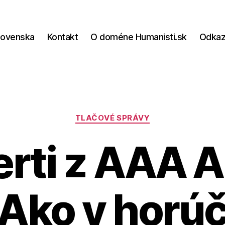
lovenska
Kontakt
O doméne Humanisti.sk
Odka
Kategórie
TLAČOVÉ SPRÁVY
erti z AAA 
: Ako v horú