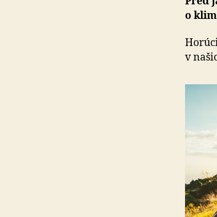
Pred j
o klim
Horúci
v naš