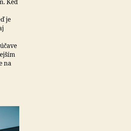
m. Keď
ď je
aj
rúčave
nejším
e na