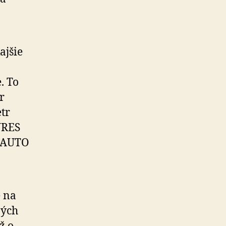
ajšie
. To
r
etr
URES
A AUTO
e na
ných