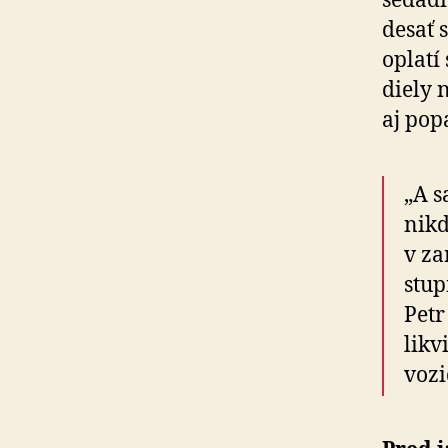
sedadi
desať 
oplatí
diely 
aj pop
„A s
nikd
v za
stup
Petr
likv
vozi