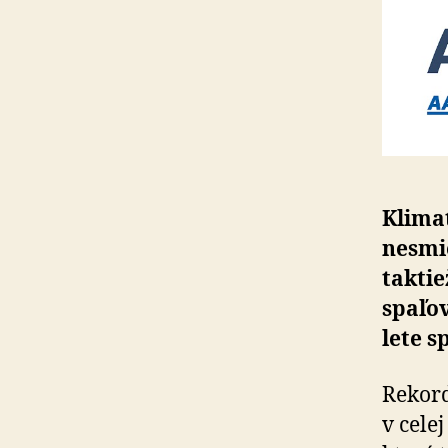
Klimat
nesmie
taktie
spaľo
lete s
Rekord
v cele