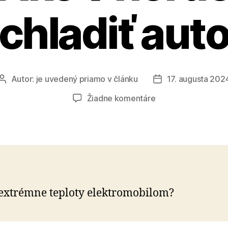
chladiť aut
Autor:
je uvedený priamo v článku
17. augusta 202
Autor
Dátum
článku
článku
na
Žiadne komentáre
Experti
z
AAA
AUTO
radia:
Ako
v
extrémne teploty elektromobilom?
horúčavách
schladiť
auto?