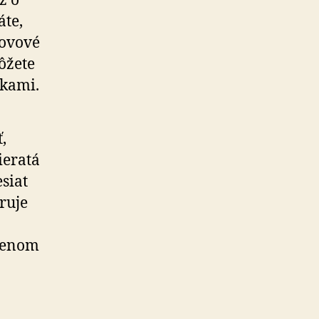
ž o
áte,
kovové
môžete
čkami.
,
ieratá
siat
ruje
álenom