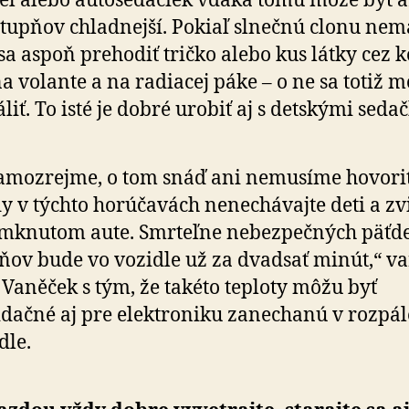
el alebo autosedačiek vďaka tomu môže byť a
stupňov chladnejší. Pokiaľ slnečnú clonu nem
 sa aspoň prehodiť tričko alebo kus látky cez 
na volante a na radiacej páke – o ne sa totiž 
áliť. To isté je dobré urobiť aj s detskými seda
amozrejme, o tom snáď ani nemusíme hovoriť
y v týchto horúčavách nenechávajte deti a zv
mknutom aute. Smrteľne nebezpečných päťde
ňov bude vo vozidle už za dvadsať minút,“ va
 Vaněček s tým, že takéto teploty môžu byť
idačné aj pre elektroniku zanechanú v rozp
dle.