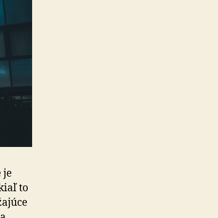
 je
kiaľ to
žajúce
na