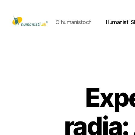
O humanistoch
Humanisti S
Humanisti.sk
Exp
radia