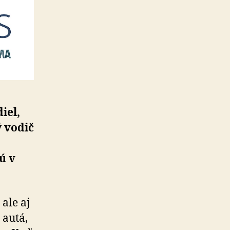
iel,
ý vodič
ú v
ale aj
 autá,