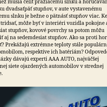
tiež musia čeliť pražiacemu slnku a horúčavá
ku dvadsaťpäť stupňov, v aute vystavenému
mu slnku je bežne o pätnásť stupňov viac. Ke
tridsať, môže byť v interiéri vozidla pokojne 
siat stupňov, kovové povrchy sa potom môžu
iť aj na sedemdesiat stupňov. Ako sa proti ho
ť? Prekážajú extrémne teploty stále populár
omobilom, respektíve ich batériám? Odpoved
otázky dávajú experti AAA AUTO, najväčšej
nej siete ojazdených automobilov v strednej
.