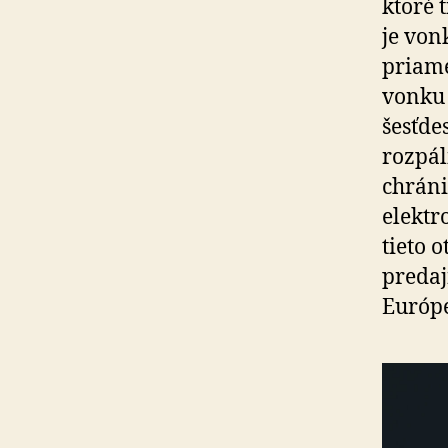
ktoré 
je von
priame
vonku 
šesťde
rozpál
chráni
elektr
tieto 
predaj
Európe