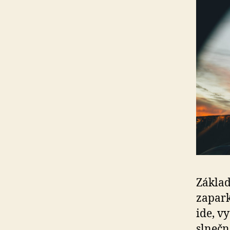
Základ
zapark
ide, v
slnečné