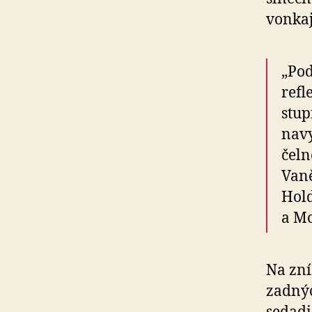
vonkaj
„Po
refl
stup
navy
čeln
Vaně
Hold
a Mo
Na zní
zadnýc