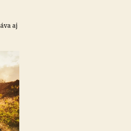
j
táva aj