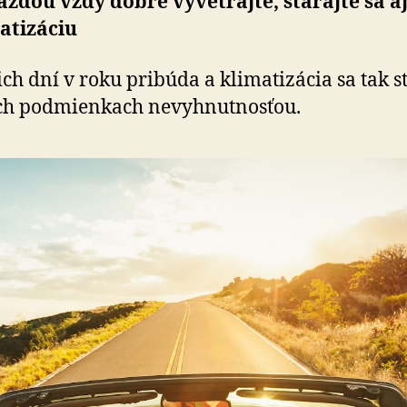
azdou vždy dobre vyvetrajte, starajte sa a
atizáciu
ch dní v roku pribúda a klimatizácia sa tak s
ich podmienkach nevyhnutnosťou.