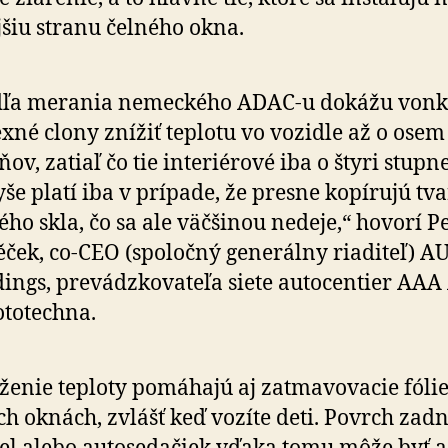
šiu stranu čelného okna.
dľa merania nemeckého ADAC-u dokážu vonk
exné clony znížiť teplotu vo vozidle až o osem
ňov, zatiaľ čo tie interiérové iba o štyri stupne
še platí iba v prípade, že presne kopírujú tva
ého skla, čo sa ale väčšinou nedeje,“ hovorí P
ček, co-CEO (spoločný generálny riaditeľ) A
ings, prevádzkovateľa siete autocentier AA
totechna.
ženie teploty pomáhajú aj zatmavovacie fóli
h oknách, zvlášť keď vozíte deti. Povrch zad