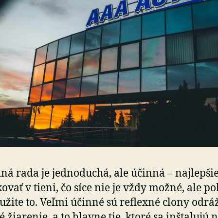
ná rada je jednoduchá, ale účinná – najlepšie
ovať v tieni, čo síce nie je vždy možné, ale po
yužite to. Veľmi účinné sú reflexné clony odrá
 žiarenie, a to hlavne tie, ktoré sa inštalujú 