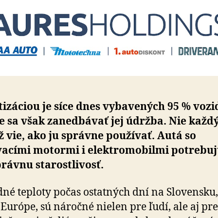
izáciou je síce dnes vybavených 95 % vozid
 sa však zanedbávať jej údržba. Nie každ
ž vie, ako ju správne používať. Autá so
vacími motormi i elektromobilmi potrebuj
právnu starostlivosť.
né teploty počas ostatných dní na Slovensku, 
j Európe, sú náročné nielen pre ľudí, ale aj pre