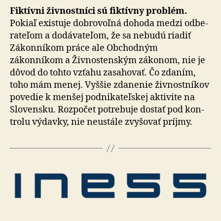
Fiktívni živnostníci sú fiktívny problém.
Pokiaľ existuje dobro­voľ­ná dohoda medzi od­be­
ra­te­ľom a do­dá­va­te­ľom, že sa nebudú riadiť
Zákonníkom práce ale Obchodným
zákonníkom a Živnostenským zákonom, nie je
dôvod do tohto vzťahu zasahovať. Čo zdaním,
toho mám menej. Vyššie zdanenie živnostníkov
povedie k menšej pod­ni­ka­teľ­skej ak­ti­vi­te na
Slo­ven­sku. Roz­po­čet po­tre­bu­je dostať pod kon­
tro­lu vý­dav­ky, nie neustále zvy­šo­vať príjmy.