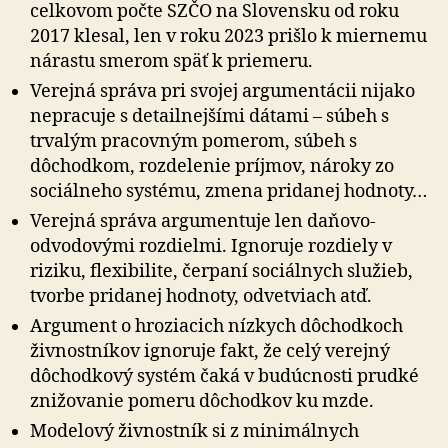
celkovom počte SZČO na Slovensku od roku
2017 klesal, len v roku 2023 prišlo k miernemu
nárastu smerom späť k priemeru.
Verejná správa pri svojej argumentácii nijako
nepracuje s detailnejšími dátami – súbeh s
trvalým pracovným pomerom, súbeh s
dôchodkom, rozdelenie príjmov, nároky zo
sociálneho systému, zmena pridanej hodnoty…
Verejná správa argumentuje len daňovo-
odvodovými rozdielmi. Ignoruje rozdiely v
riziku, flexibilite, čerpaní sociálnych služieb,
tvorbe pridanej hodnoty, odvetviach atď.
Argument o hroziacich nízkych dôchodkoch
živnostníkov ignoruje fakt, že celý verejný
dôchodkový systém čaká v budúcnosti prudké
znižovanie pomeru dôchodkov ku mzde.
Modelový živnostník si z minimálnych