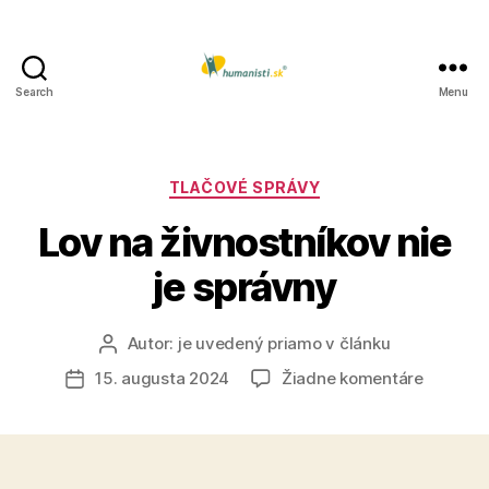
Search
Menu
Humanisti.sk
Kategórie
TLAČOVÉ SPRÁVY
Lov na živnostníkov nie
je správny
Autor:
je uvedený priamo v článku
Autor
článku
na
15. augusta 2024
Žiadne komentáre
Dátum
Lov
článku
na
živnostn
nie