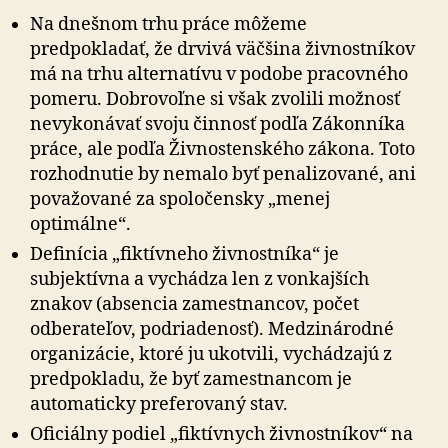
Na dnešnom trhu práce môžeme
predpokladať, že drvivá väčšina živnostníkov
má na trhu alternatívu v podobe pracovného
pomeru. Dobrovoľne si však zvolili možnosť
nevykonávať svoju činnosť podľa Zákonníka
práce, ale podľa Živnostenského zákona. Toto
rozhodnutie by nemalo byť penalizované, ani
považované za spoločensky „menej
optimálne“.
Definícia „fiktívneho živnostníka“ je
subjektívna a vychádza len z vonkajších
znakov (absencia zamestnancov, počet
odberateľov, podriadenosť). Medzinárodné
organizácie, ktoré ju ukotvili, vychádzajú z
predpokladu, že byť zamestnancom je
automaticky preferovaný stav.
Oficiálny podiel „fiktívnych živnostníkov“ na