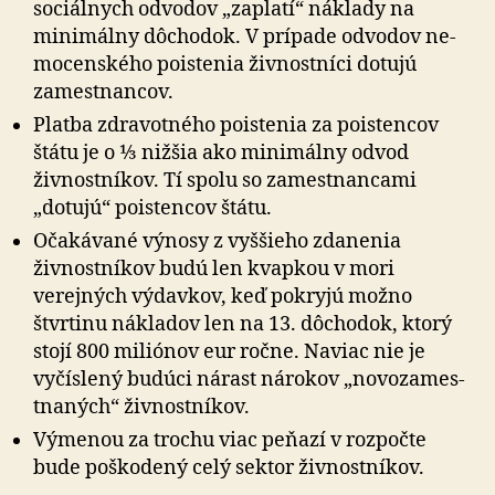
sociálnych odvodov „zaplatí“ náklady na
minimálny dôchodok. V prípade odvodov ne­
mo­cen­ské­ho poistenia živnostníci dotujú
zamestnancov.
Platba zdravotného poistenia za poistencov
štátu je o ⅓ nižšia ako minimálny odvod
živnostníkov. Tí spolu so zamestnancami
„dotujú“ poistencov štátu.
Očakávané výnosy z vyššieho zdanenia
živnostníkov budú len kvapkou v mori
verejných výdavkov, keď pokryjú možno
štvrtinu nákladov len na 13. dôchodok, ktorý
stojí 800 miliónov eur ročne. Naviac nie je
vyčíslený budúci nárast nárokov „no­vo­za­mes­
tna­ných“ živ­nos­tní­kov.
Výmenou za trochu viac peňazí v rozpočte
bude poškodený celý sektor živnostníkov.