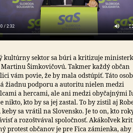
ý kultúrny sektor sa búri a kritizuje minister
y Mar­ti­nu Šim­ko­vi­čo­vú. Takmer každý občan
lici vám povie, že by mala odstúpiť. Táto oso
 žiadnu pod­po­ru a au­to­ri­tu nie­len medzi
cami a hercami, ale ani medzi oby­čaj­ný­mi 
je nikto, kto by sa jej zastal. To by zistil aj Rob
, keby sa vrátil na Slo­ven­sko. Je to on, kto roky
­visť a ro­zoš­tvá­val spo­loč­nosť. Aká­koľ­vek kri
ný protest občanov je pre Fica zá­mien­ka, aby