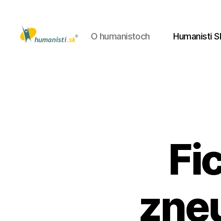
O humanistoch
Humanisti S
Humanisti.sk
Fi
zneu