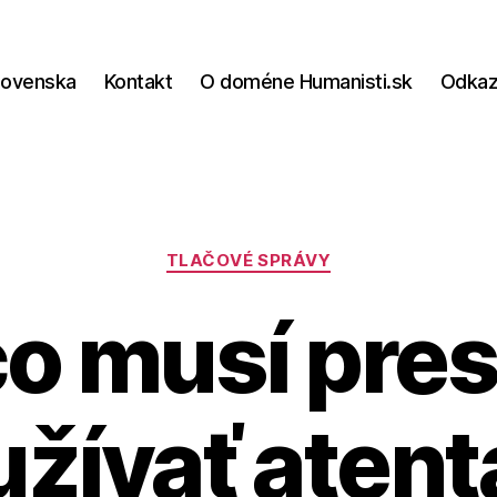
lovenska
Kontakt
O doméne Humanisti.sk
Odka
Kategórie
TLAČOVÉ SPRÁVY
co musí pres
žívať atent