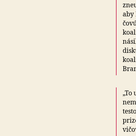
zne­u
aby 
čo­v
koalí
nási
disk
koalí
Bran
„To 
nemô
test
pri­
vi­č