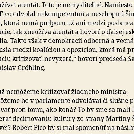
­ží­vať atentát. Toto je ne­mysli­teľ­né. Na­miesto
Fico odvolal ne­kom­pe­ten­tnú a ne­schop­nú Šim
ú, ktorá nemá pod­po­ru už ani medzi poslanc
cie, tak zne­u­ží­va aten­tát a ho­vo­rí o ďalšej eska
lia. Takto však v de­mo­kra­cii odborná a vecná
usia medzi koa­lí­ciou a opo­zí­ciou, ktorá má p
ciu kri­ti­zo­vať, ne­vy­ze­rá,“ ho­vo­rí pred­seda S
islav Gröhling.
už nemôžeme kritizovať žiadneho ministra,
žeme ho v par­la­mente odvo­lá­vať či slušne p
o­vať proti tomu, ako koná? To by sme sa mali 
ze­rať de­ci­mo­va­niu kul­túry zo strany Martiny 
o­vej? Robert Fico by si mal spo­me­núť na ná­sil­