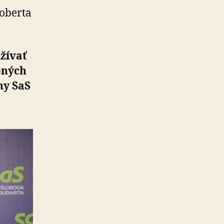
o­berta
ží­vať
p­ných
ny SaS