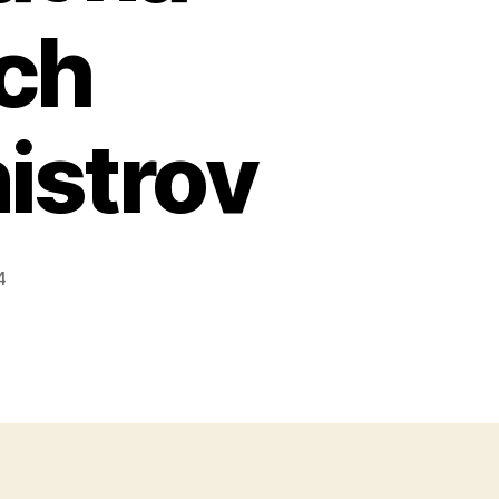
ich
istrov
4