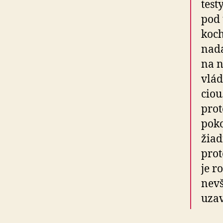
testy
pod 
koch
na­dá
na n
vlád
ciou
prot
po­k
žiad
prot
je r
nevš
uzav