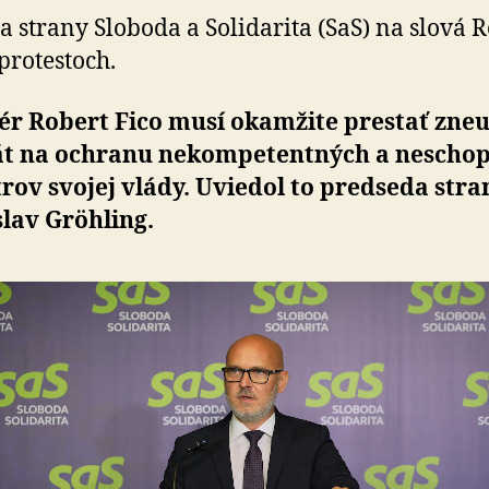
ochranu
a strany Sloboda a Solidarita (SaS) na slová R
svojich
pro­testoch.
neschopných
ministrov
r Robert Fico musí okamžite prestať zne­u­
át na ochranu ne­kom­pe­ten­tných a ne­scho
rov svojej vlády. Uviedol to predseda stra
slav Gröhling.