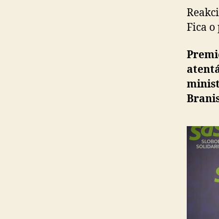
Reakci
Fica o 
Premié
aten­t
minist
Bra­ni