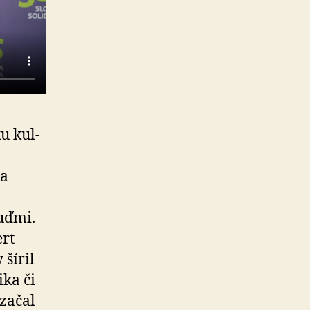
ku kul­
ba
ľuďmi.
ert
 šíril
tika či
 začal