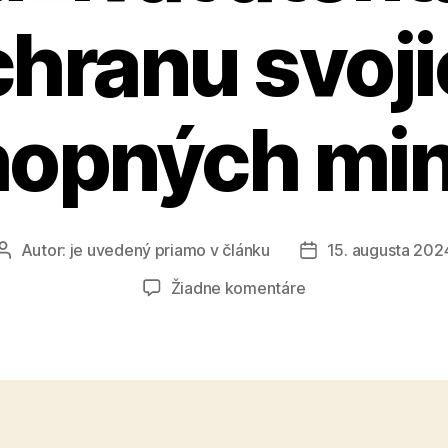
hranu svoj
opných min
Autor:
je uvedený priamo v článku
15. augusta 202
Autor
Dátum
článku
článku
na
Žiadne komentáre
Fico
musí
prestať
zneužívať
atentát
na