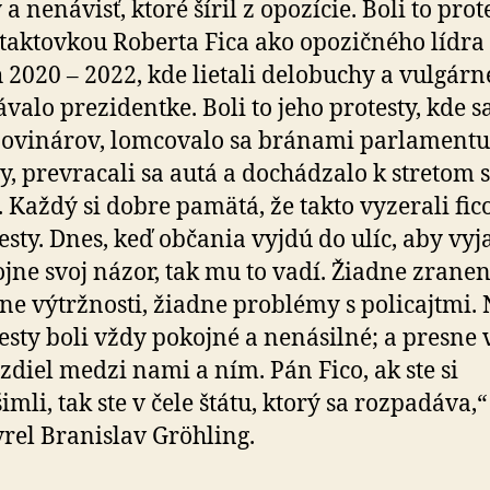
 a ne­ná­visť, ktoré šíril z opo­zí­cie. Boli to pro­t
tak­tov­kou Ro­berta Fica ako opo­zič­né­ho lídra
 2020 – 2022, kde lietali delo­buchy a vul­gárn
­va­lo pre­zi­den­tke. Boli to jeho protesty, kde s
o­vi­ná­rov, lom­co­valo sa bránami par­la­mentu
y, prevra­cali sa autá a do­chá­dzalo k stretom s 
. Každý si dobre pamätá, že takto vyzerali fic
esty. Dnes, keď občania vyjdú do ulíc, aby vy­jad
oj­ne svoj názor, tak mu to vadí. Žiadne zra­ne­n
ne výtržnosti, žiadne problémy s po­li­caj­tmi.
esty boli vždy po­koj­né a ne­ná­sil­né; a presne
oz­diel medzi nami a ním. Pán Fico, ak ste si
imli, tak ste v čele štátu, ktorý sa rozpa­dá­va,“
rel Bra­nislav Gröhling.