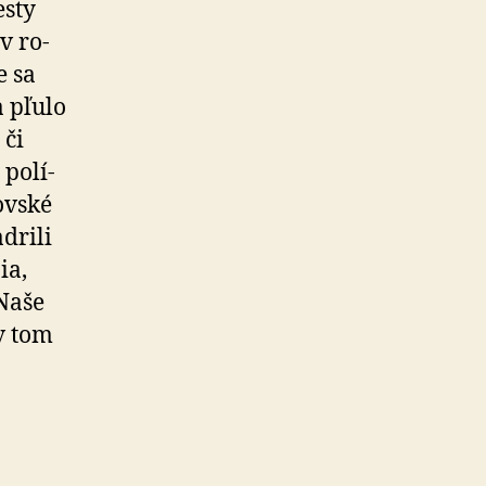
esty
 v ro­
e sa
a pľulo
 či
po­lí­
ovské
­ri­li
ia,
 Naše
 v tom