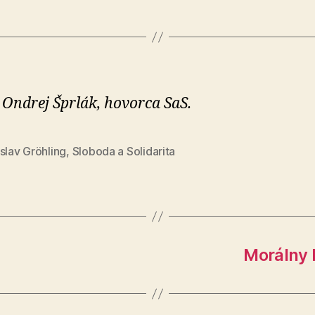
 Ondrej Šprlák, hovorca SaS.
slav Gröhling
,
Sloboda a Solidarita
Morálny k