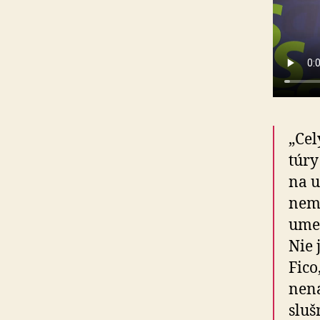
„Cel
tú­r
na u
nemá
umel
Nie 
Fico
ne­ná
sluš