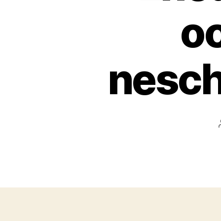
oc
nesch