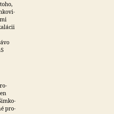
 toho,
­ko­vi­
ami
­lá­cii
rávo
aS
ro­
len
Šim­ko­
né pro­