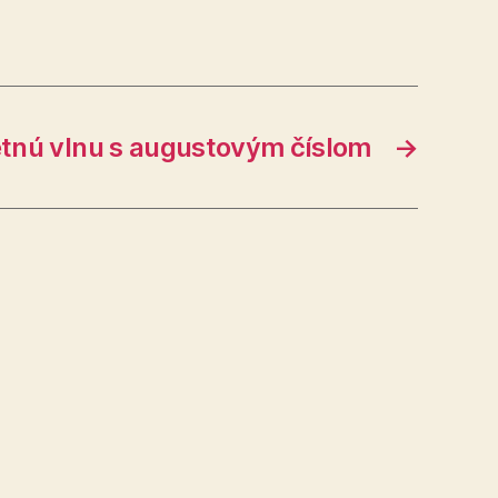
etnú vlnu s augustovým číslom
→