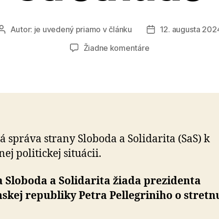
Autor:
je uvedený priamo v článku
12. augusta 202
Autor
Dátum
článku
článku
na
Žiadne komentáre
Žiadame
prezidenta
o
stretnutie
á správa strany Sloboda a Solidarita (SaS) k
ej politickej situácii.
 Sloboda a Solidarita žiada prezidenta
skej republiky Petra Pellegriniho o stretnu