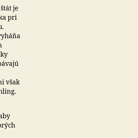
tát je
ka pri
u.
 vyháňa
h
oky
bávajú
ni však
hling.
 aby
orých