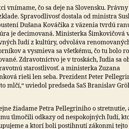
tci vnímame, čo sa deje na Slovensku. Právny š
zklade. Spravodlivosť dostala od ministra Sus
ustení Dušana Kováčika z väzenia tvrdú ran
úra je decimovaná. Ministerka Šimkovičová
vných ľudí z kultúry, odvoláva renomovanýc
rníkov a vysmieva sa všetkému, čo tu bolo r
vané. Zdravotníctvo je v troskách, ľudia sa o
ravotnú starostlivosť. a ministerka Zuzana
nková rieši len seba. Prezident Peter Pellegri
to mlčí,“ uviedol predseda SaS Branislav Grö
ejne žiadame Petra Pellegriniho o stretnutie,
mu tlmočili odkazy od nespokojných ľudí, kt
upujeme a ktorí boli postihnutí zákonmi tejto