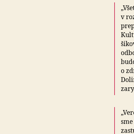
„Vše
v ro
prep
Kult
šiko
odbo
budo
o zd
Doli
zary
„Ver
sme 
zast