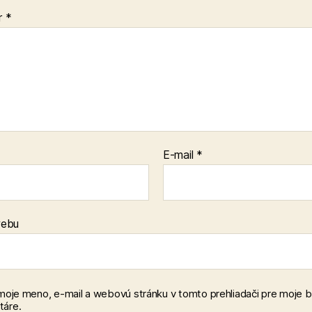
r
*
E-mail
*
webu
 moje meno, e-mail a webovú stránku v tomto prehliadači pre moje 
áre.