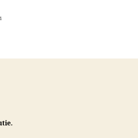
4
tie.