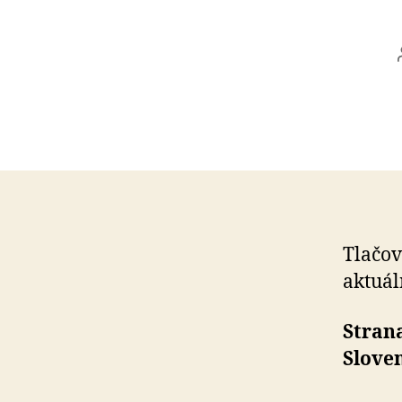
Tlačov
aktuáln
Strana
Sloven