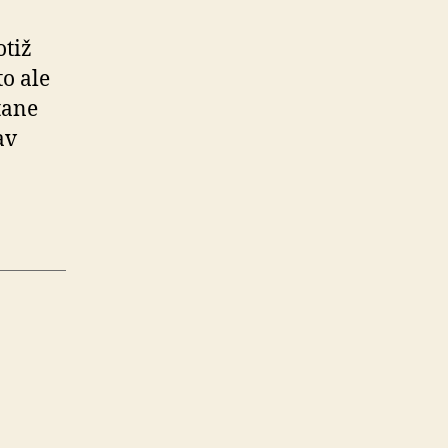
otiž
o ale
tane
av