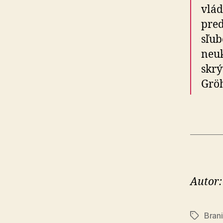
vlád
pred
sľub
neuk
skrý
Gröh
Autor:
Brani
Značky