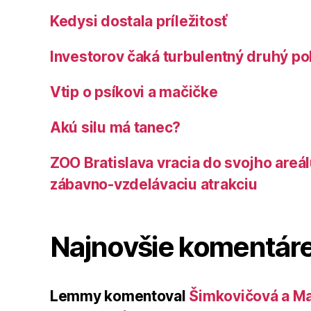
Kedysi dostala príležitosť
Investorov čaká turbulentný druhý po
Vtip o psíkovi a mačičke
Akú silu má tanec?
ZOO Bratislava vracia do svojho areá
zábavno-vzdelávaciu atrakciu
Najnovšie komentár
Lemmy
komentoval
Šimkovičová a Ma