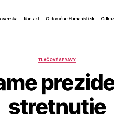
lovenska
Kontakt
O doméne Humanisti.sk
Odka
Kategórie
TLAČOVÉ SPRÁVY
ame prezide
stretnutie