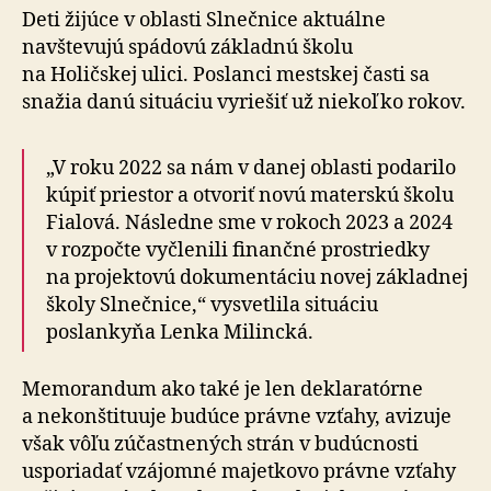
Deti žijúce v oblasti Slnečnice aktuálne
navštevujú spádovú základnú školu
na Holičskej ulici. Poslanci mestskej časti sa
snažia danú situáciu vyriešiť už niekoľko rokov.
„V roku 2022 sa nám v danej oblasti podarilo
kúpiť priestor a otvoriť novú materskú školu
Fialová. Následne sme v rokoch 2023 a 2024
v rozpočte vyčlenili finančné prostriedky
na projektovú dokumentáciu novej základnej
školy Slnečnice,“ vysvetlila situáciu
poslankyňa Lenka Milincká.
Memorandum ako také je len deklaratórne
a nekonštituuje budúce právne vzťahy, avizuje
však vôľu zúčastnených strán v budúcnosti
usporiadať vzájomné majetkovo právne vzťahy