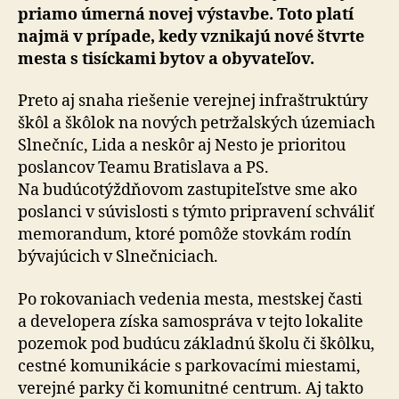
priamo úmerná novej výstavbe. Toto platí
najmä v prí­pa­de, kedy vzni­ka­jú nové štvrte
mesta s ti­síc­kami bytov a oby­va­te­ľov.
Preto aj snaha riešenie verejnej infraštruktúry
škôl a škôlok na nových petržalských územiach
Slnečníc, Lida a neskôr aj Nesto je prioritou
poslancov Teamu Bratislava a PS.
Na budúcotýždňovom zastupiteľstve sme ako
poslanci v súvislosti s týmto pripravení schváliť
memorandum, ktoré pomôže stovkám rodín
bývajúcich v Slnečniciach.
Po rokovaniach vedenia mesta, mestskej časti
a developera získa samospráva v tejto lokalite
pozemok pod budúcu základnú školu či škôlku,
cestné komunikácie s parkovacími miestami,
verejné parky či komunitné centrum. Aj takto