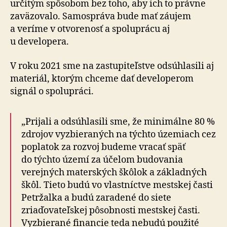
určitým spôsobom bez toho, aby ich to právne
zaväzovalo. Samospráva bude mať záujem
a veríme v otvorenosť a spoluprácu aj
u developera.
V roku 2021 sme na zastupiteľstve odsúhlasili aj
materiál, ktorým chceme dať developerom
signál o spolupráci.
„Prijali a odsúhlasili sme, že minimálne 80 %
zdrojov vyzbieraných na týchto územiach cez
poplatok za rozvoj budeme vracať späť
do týchto území za účelom budovania
verejných materských škôlok a základných
škôl. Tieto budú vo vlastníctve mestskej časti
Petržalka a budú zaradené do siete
zriaďovateľskej pôsobnosti mestskej časti.
Vyzbierané financie teda nebudú použité