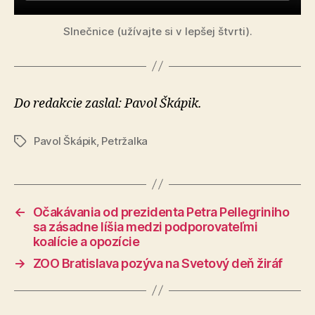
Slnečnice (užívajte si v lepšej štvrti).
Do redakcie zaslal: Pavol Škápik.
Pavol Škápik
,
Petržalka
Značky
←
Očakávania od prezidenta Petra Pellegriniho
sa zásadne líšia medzi podporovateľmi
koalície a opozície
→
ZOO Bratislava pozýva na Svetový deň žiráf