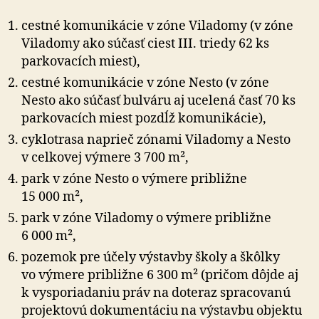
cestné komunikácie v zóne Viladomy (v zóne
Viladomy ako súčasť ciest III. triedy 62 ks
parkovacích miest),
cestné komunikácie v zóne Nesto (v zóne
Nesto ako súčasť bulváru aj ucelená časť 70 ks
parkovacích miest pozdĺž komunikácie),
cyklotrasa naprieč zónami Viladomy a Nesto
v celkovej výmere 3 700 m²,
park v zóne Nesto o výmere približne
15 000 m²,
park v zóne Viladomy o výmere približne
6 000 m²,
pozemok pre účely výstavby školy a škôlky
vo výmere približne 6 300 m² (pričom dôjde aj
k vysporiadaniu práv na doteraz spracovanú
projektovú dokumentáciu na výstavbu objektu