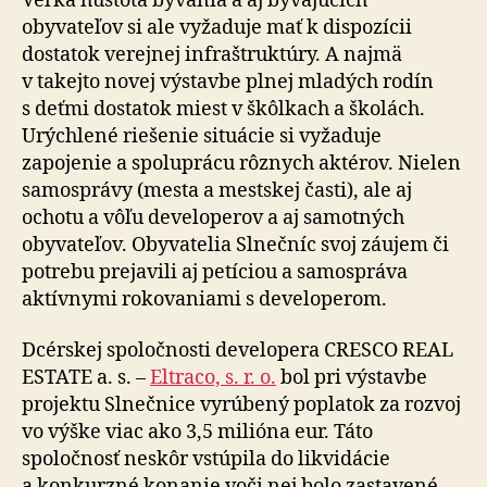
Veľká hustota bývania a aj bývajúcich
obyvateľov si ale vyžaduje mať k dispozícii
dostatok verejnej infraštruktúry. A najmä
v takejto novej výstavbe plnej mladých rodín
s deťmi dostatok miest v škôlkach a školách.
Urýchlené riešenie situácie si vyžaduje
zapojenie a spoluprácu rôznych aktérov. Nielen
samosprávy (mesta a mestskej časti), ale aj
ochotu a vôľu developerov a aj samotných
obyvateľov. Obyvatelia Slnečníc svoj záujem či
potrebu prejavili aj petíciou a samospráva
aktívnymi rokovaniami s developerom.
Dcérskej spoločnosti developera CRESCO REAL
ESTATE a. s. –
Eltraco, s. r. o.
bol pri výstavbe
projektu Slnečnice vyrúbený poplatok za rozvoj
vo výške viac ako 3,5 milióna eur. Táto
spoločnosť neskôr vstúpila do likvidácie
a konkurzné konanie voči nej bolo zastavené