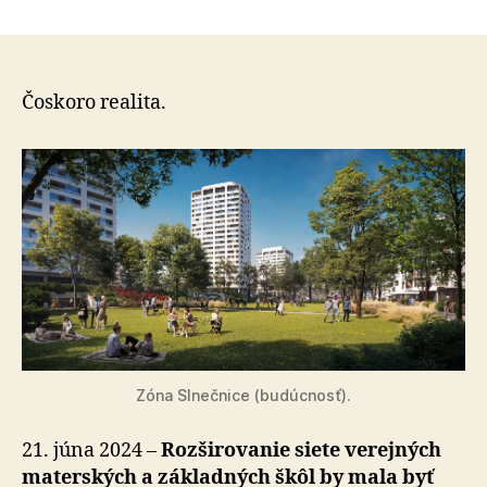
Na
Slnečniciach
žiadaná
verejná
základná
Čoskoro realita.
škola,
parkovacie
miesta,
parky
či
komunitné
centrum
Zóna Slnečnice (budúcnosť).
21. júna 2024 –
Rozširovanie siete verejných
materských a základ­ných škôl by mala byť