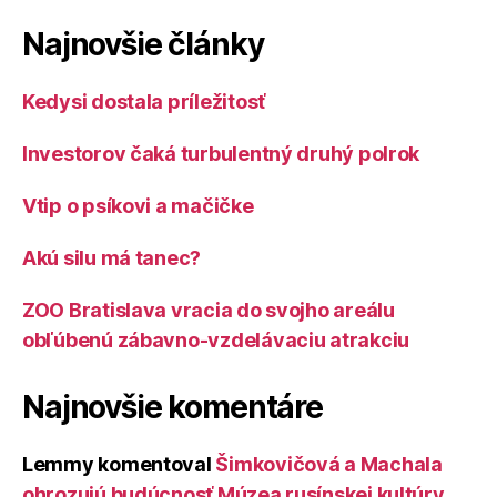
Najnovšie články
Kedysi dostala príležitosť
Investorov čaká turbulentný druhý polrok
Vtip o psíkovi a mačičke
Akú silu má tanec?
ZOO Bratislava vracia do svojho areálu
obľúbenú zábavno-vzdelávaciu atrakciu
Najnovšie komentáre
Lemmy
komentoval
Šimkovičová a Machala
ohrozujú budúcnosť Múzea rusínskej kultúry