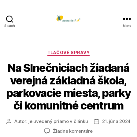
Search
Menu
Humanisti.sk
Kategórie
TLAČOVÉ SPRÁVY
Na Slnečniciach žiadaná
verejná základná škola,
parkovacie miesta, parky
či komunitné centrum
Autor:
je uvedený priamo v článku
21. júna 2024
Autor
Dátum
článku
článku
na
Žiadne komentáre