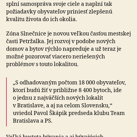
splní samospráva svoje ciele a naplní tak
požiadavky obyvateľov priniesť zlepšenú
kvalitu života do ich okolia.
Zóna Slnečnice je novou veľkou časťou mestskej
časti Petržalka. Jej rozvoj v podobe nových
domov a bytov rýchlo napreduje a už teraz je
možné pozorovať viacero neriešených
problémov s touto lokalitou.
„S odhadovaným počtom 18 000 obyvateľov,
ktorí budú žiť v približne 8 400 bytoch, ide
o jednu z najväčších nových lokalít
v Bratislave, a aj na celom Slovensku,“
uviedol Pavol Škápik predseda klubu Team
Bratislava a PS.