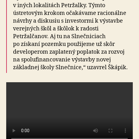
v iných lokalitách Petržalky. Týmto
ústretovým krokom očakávame racionálne
návrhy a diskusiu s investormi k výstavbe
verejných škôl a škôlok k radosti
Petržalčanov. Aj tu na Slnečniciach
po získaní pozemku použijeme už skôr
developerom zaplatený poplatok za rozvoj
na spo­lu­fi­nan­co­va­nie výstavby novej
základnej školy Slnečnice,“ uzavrel Škápik.