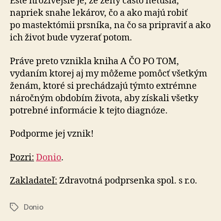
Ešte hrozivejšie je, že ženy často netušia,
napriek snahe lekárov, čo a ako majú robiť
po mastektómii prsníka, na čo sa pripraviť a ako
ich život bude vyzerať potom.
Práve preto vznikla kniha A ČO PO TOM,
vydaním ktorej aj my môžeme pomôcť všetkým
ženám, ktoré si pre­chá­dza­jú týmto extrémne
náročným obdobím života, aby získali všetky
potrebné informácie k tejto diagnóze.
Podporme jej vznik!
Pozri:
Donio
.
Zakladateľ:
Zdravotná podprsenka spol. s r.o.
Donio
Značky