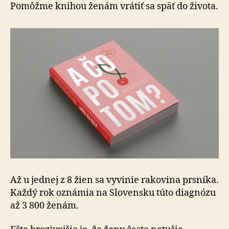
po
Pomôžme knihou ženám vrátiť sa späť do života.
tom…?!
Až u jednej z 8 žien sa vyvinie rakovina prsníka.
Každý rok oznámia na Slovensku túto diagnózu
až 3 800 ženám.