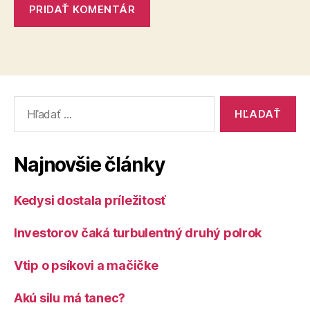
Vyhľadať:
Najnovšie články
Kedysi dostala príležitosť
Investorov čaká turbulentný druhý polrok
Vtip o psíkovi a mačičke
Akú silu má tanec?