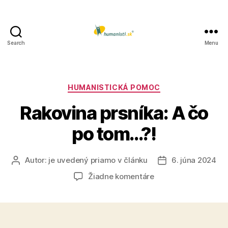
Search
Menu
Humanisti.sk
Kategórie
HUMANISTICKÁ POMOC
Rakovina prsníka: A čo
po tom…?!
Autor:
je uvedený priamo v článku
6. júna 2024
Autor
Dátum
článku
článku
na
Žiadne komentáre
Rakovina
prsníka:
A
čo