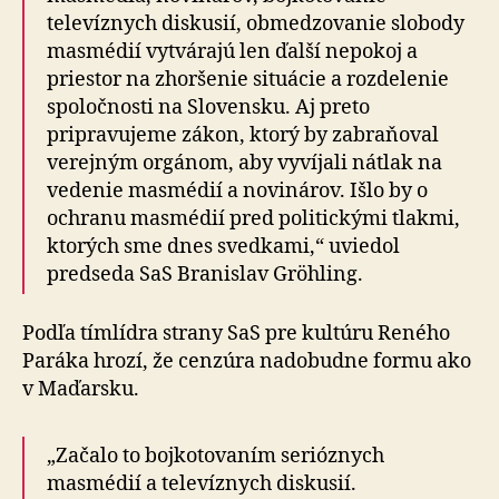
televíznych diskusií, obmedzovanie slobody
masmédií vytvárajú len ďalší nepokoj a
priestor na zhoršenie situácie a rozdelenie
spoločnosti na Slovensku. Aj preto
pripravujeme zákon, ktorý by zabraňoval
verejným orgánom, aby vyvíjali nátlak na
vedenie masmédií a novinárov. Išlo by o
ochranu masmédií pred politickými tlakmi,
ktorých sme dnes svedkami,“ uviedol
predseda SaS Branislav Gröhling.
Podľa tímlídra strany SaS pre kultúru Reného
Paráka hrozí, že cenzúra nadobudne formu ako
v Maďarsku.
„Začalo to bojkotovaním serióznych
masmédií a televíznych diskusií.