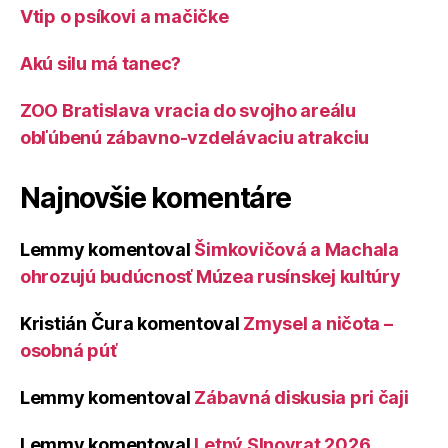
Vtip o psíkovi a mačičke
Akú silu má tanec?
ZOO Bratislava vracia do svojho areálu
obľúbenú zábavno-vzdelávaciu atrakciu
Najnovšie komentáre
Lemmy
komentoval
Šimkovičová a Machala
ohrozujú budúcnosť Múzea rusínskej kultúry
Kristián Čura
komentoval
Zmysel a ničota –
osobná púť
Lemmy
komentoval
Zábavná diskusia pri čaji
Lemmy
komentoval
Letný Slnovrat 2026