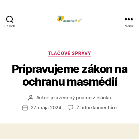
Search
Menu
Humanisti.sk
Kategórie
TLAČOVÉ SPRÁVY
Pripravujeme zákon na
ochranu masmédií
Autor:
je uvedený priamo v článku
Autor
článku
na
27. mája 2024
Žiadne komentáre
Dátum
Pripravuj
článku
zákon
na
ochranu