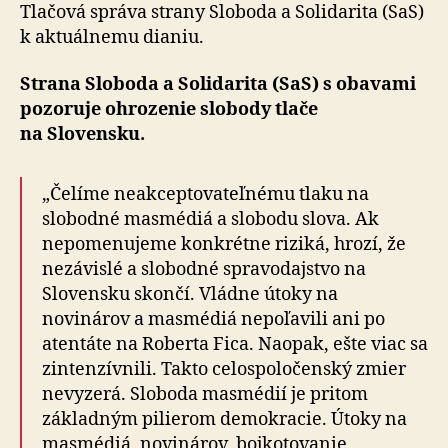
masmédií
Tlačová správa strany Sloboda a Solidarita (SaS)
k aktuálnemu dianiu.
Strana Sloboda a Solidarita (SaS) s obavami
pozoruje ohrozenie slobody tlače
na Slovensku.
„Čelíme neakceptovateľnému tlaku na
slobodné masmédiá a slobodu slova. Ak
nepomenujeme konkrétne riziká, hrozí, že
nezávislé a slobodné spravodajstvo na
Slovensku skončí. Vládne útoky na
novinárov a masmédiá nepoľavili ani po
atentáte na Roberta Fica. Naopak, ešte viac sa
zintenzívnili. Takto ce­lo­spo­lo­čen­ský zmier
nevyzerá. Sloboda masmédií je pritom
základným pilierom demokracie. Útoky na
masmédiá, novinárov, bojkotovanie