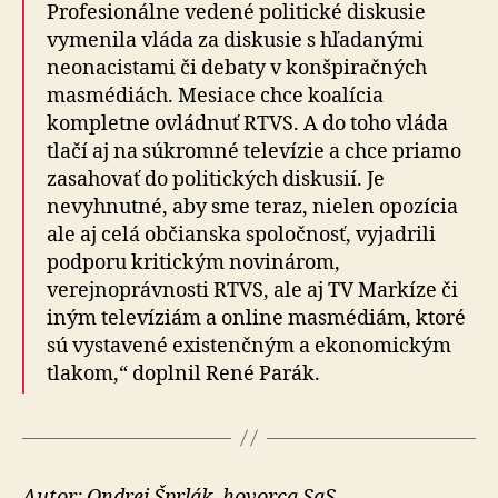
Profesionálne vedené politické diskusie
vymenila vláda za diskusie s hľadanými
neonacistami či debaty v konšpiračných
masmédiách. Mesiace chce koalícia
kompletne ovládnuť RTVS. A do toho vláda
tlačí aj na súkromné televízie a chce priamo
zasahovať do politických diskusií. Je
nevyhnutné, aby sme teraz, nielen opozícia
ale aj celá občianska spoločnosť, vyjadrili
podporu kritickým novinárom,
verejnoprávnosti RTVS, ale aj TV Markíze či
iným televíziám a online masmédiám, ktoré
sú vystavené existenčným a ekonomickým
tlakom,“ doplnil René Parák.
Autor: Ondrej Šprlák, hovorca SaS.