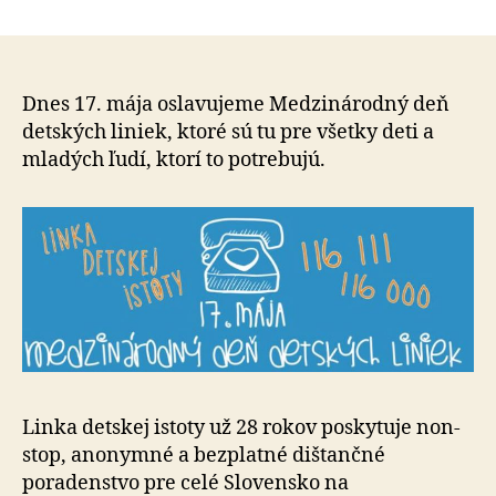
Linka
článku
detskej
istoty
–
17.
Dnes 17. mája oslavujeme Medzinárodný deň
mája
detských liniek, ktoré sú tu pre všetky deti a
oslavuje
mladých ľudí, ktorí to potrebujú.
spolu
so
svetom
Medzinár
deň
detských
liniek!
Linka detskej istoty už 28 rokov poskytuje non-
stop, anonymné a bezplatné dištančné
poradenstvo pre celé Slovensko na