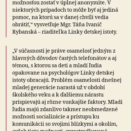
možnosťou zostať v úplnej anonymite. V
niektorých prípadoch to môže byť aj jediná
pomoc, na ktorú sa v danej chvíli vedia
obrátiť,“ vysvetľuje Mgr. Táňa Ivanič
Rybanská – riaditeľka Linky detskej istoty.
„V súčasnosti je práve osamelosť jedným z
hlavných dôvodov častých telefonátov a aj
témou, s ktorou sa deti a mladí ľudia
opakovane na psychológov Linky detskej
istoty obracajú. Problém osamelosti dnešnej
mladej generácie narastá už v období
školského veku a k ďalšiemu nárastu
prispievajú aj rôzne vonkajšie faktory. Mladí
ľudia majú zdanlivo takmer neobmedzené
možnosti socializácie a prístupu ku
komunikácii so svojimi blízkymi a okolím,