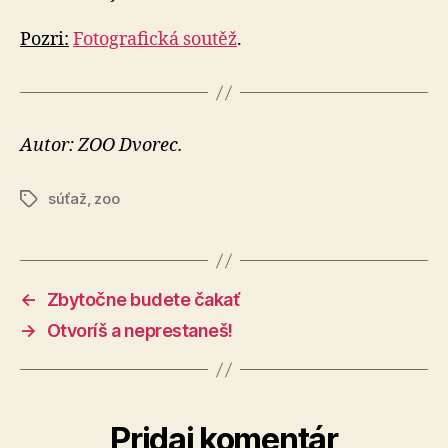
Pozri:
Fotografická soutěž
.
Autor: ZOO Dvorec.
súťaž
,
zoo
Značky
←
Zbytočne budete čakať
→
Otvoríš a neprestaneš!
Pridaj komentár