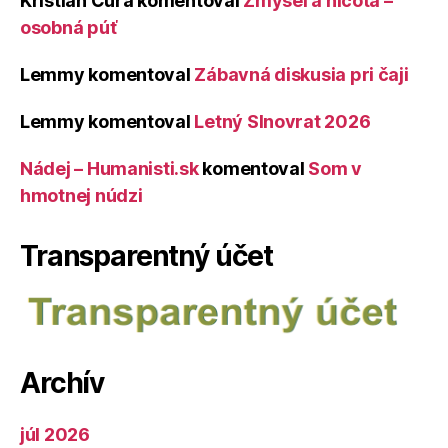
Kristián Čura
komentoval
Zmysel a ničota –
osobná púť
Lemmy
komentoval
Zábavná diskusia pri čaji
Lemmy
komentoval
Letný Slnovrat 2026
Nádej – Humanisti.sk
komentoval
Som v
hmotnej núdzi
Transparentný účet
Archív
júl 2026