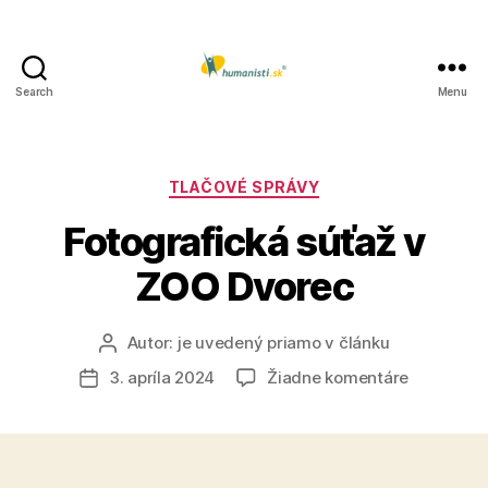
Search
Menu
Humanisti.sk
Kategórie
TLAČOVÉ SPRÁVY
Fotografická súťaž v
ZOO Dvorec
Autor:
je uvedený priamo v článku
Autor
článku
na
3. apríla 2024
Žiadne komentáre
Dátum
Fotografi
článku
súťaž
v
ZOO