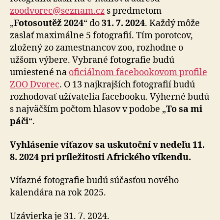
zoodvorec@seznam.cz
s predmetom
„
Fotosoutěž 2024
“ do
31. 7. 2024
. Každý môže
zaslať maximálne 5 fotografií. Tím porotcov,
zložený zo zamestnancov zoo, rozhodne o
užšom výbere. Vybrané fotografie budú
umiestené na
oficiálnom facebookovom profile
ZOO Dvorec
. O 13 najkrajších fotografií budú
rozhodovať užívatelia facebooku. Výherné budú
s najväčším počtom hlasov v podobe „
To sa mi
páči
“.
Vyhlásenie víťazov sa uskutoční v nedeľu 11.
8. 2024 pri príležitosti Afrického víkendu.
Víťazné fotografie budú súčasťou nového
kalendára na rok 2025.
Uzávierka je 31. 7. 2024.