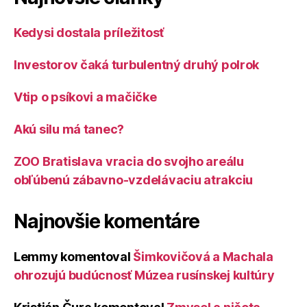
Kedysi dostala príležitosť
Investorov čaká turbulentný druhý polrok
Vtip o psíkovi a mačičke
Akú silu má tanec?
ZOO Bratislava vracia do svojho areálu
obľúbenú zábavno-vzdelávaciu atrakciu
Najnovšie komentáre
Lemmy
komentoval
Šimkovičová a Machala
ohrozujú budúcnosť Múzea rusínskej kultúry