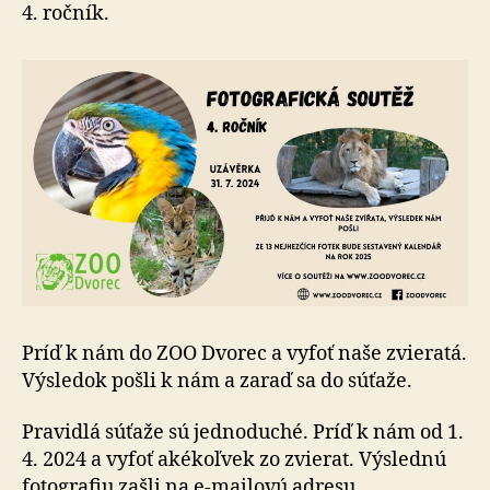
Dvorec
4. ročník.
Príď k nám do ZOO Dvorec a vyfoť naše zvieratá.
Výsledok pošli k nám a zaraď sa do súťaže.
Pravidlá súťaže sú jednoduché. Príď k nám od 1.
4. 2024 a vyfoť akékoľvek zo zvierat. Výslednú
fotografiu zašli na e-mailovú adresu