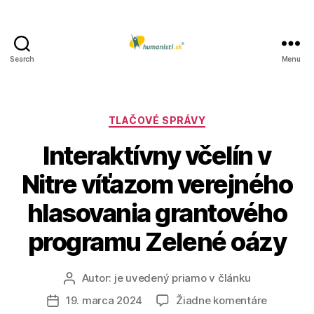
Search
Menu
Humanisti.sk
Kategórie
TLAČOVÉ SPRÁVY
Interaktívny včelín v
Nitre víťazom verejného
hlasovania grantového
programu Zelené oázy
Autor:
je uvedený priamo v článku
Autor
článku
na
19. marca 2024
Žiadne komentáre
Dátum