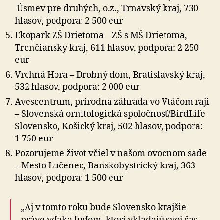
Úsmev pre druhých, o.z., Trnavský kraj, 730
hlasov, podpora: 2 500 eur
Ekopark ZŠ Drietoma – ZŠ s MŠ Drietoma,
Trenčiansky kraj, 611 hlasov, podpora: 2 250
eur
Vrchná Hora – Drobný dom, Bratislavský kraj,
532 hlasov, podpora: 2 000 eur
Avescentrum, prírodná záhrada vo Vtáčom raji
– Slovenská ornitologická spoločnosť/BirdLife
Slovensko, Košický kraj, 502 hlasov, podpora:
1 750 eur
Pozorujeme život včiel v našom ovocnom sade
– Mesto Lučenec, Banskobystrický kraj, 363
hlasov, podpora: 1 500 eur
„Aj v tomto roku bude Slovensko krajšie
práve vďaka ľuďom, ktorí vkladajú svoj čas