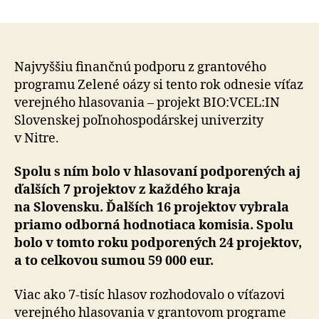
Interaktí
článku
včelín
v
Nitre
víťazom
Najvyššiu finančnú podporu z grantového
verejnéh
programu Zelené oázy si tento rok odnesie víťaz
hlasovan
verejného hlasovania – projekt BIO:VCEL:IN
grantové
Slovenskej poľnohospodárskej univerzity
program
v Nitre.
Zelené
oázy
Spolu s ním bolo v hlasovaní podporených aj
ďalších 7 projektov z každého kraja
na Slovensku. Ďalších 16 projektov vybrala
priamo odborná hodnotiaca komisia. Spolu
bolo v tomto roku podporených 24 projektov,
a to celkovou sumou 59 000 eur.
Viac ako 7-tisíc hlasov rozhodovalo o víťazovi
verejného hlasovania v grantovom programe