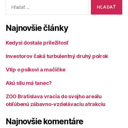
Vyhľadať:
Najnovšie články
Kedysi dostala príležitosť
Investorov čaká turbulentný druhý polrok
Vtip o psíkovi a mačičke
Akú silu má tanec?
ZOO Bratislava vracia do svojho areálu
obľúbenú zábavno-vzdelávaciu atrakciu
Najnovšie komentáre