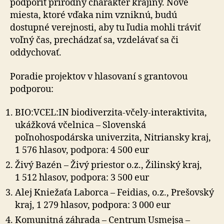
podporiť prírodný charakter krajiny. Nové
miesta, ktoré vďaka nim vzniknú, budú
dostupné verejnosti, aby tu ľudia mohli tráviť
voľný čas, prechádzať sa, vzdelávať sa či
oddychovať.
Poradie projektov v hlasovaní s grantovou
podporou:
BIO:VCEL:IN biodiverzita-včely-interaktivita,
ukážková včelnica – Slovenská
poľnohospodárska univerzita, Nitriansky kraj,
1 576 hlasov, podpora: 4 500 eur
Živý Bazén – Živý priestor o.z., Žilinský kraj,
1 512 hlasov, podpora: 3 500 eur
Alej Kniežaťa Laborca – Feidias, o.z., Prešovský
kraj, 1 279 hlasov, podpora: 3 000 eur
Komunitná záhrada – Centrum Usmejsa –