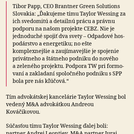
Tibor Papp, CEO Brantner Green Solutions
Slovakia: „Ďakujeme tímu Taylor Wessing za
ich svedomitú a detailnú prácu a právnu
podporu na našom projekte CEBZ. Nie je
jedno­duché spojiť dva svety – Odpadové hos­
po­dárstvo a ener­ge­ti­ku; no ešte
komplexnejšie a zau­jí­ma­vejšie je spojenie
privátneho a štátneho podniku do nového
a ze­le­né­ho projektu. Podpora TW pri for­mo­
vaní a zakla­daní spo­loč­ného podniku s SPP
bola pre nás kľúčová.“
Tím advokátskej kancelárie Taylor Wessing bol
vedený M&A advokátkou Andreou
Kováčikovou.
Súčasťou tímu Taylor Wessing ďalej boli:
partner Andrej Leontiev, M&A partner Juraj