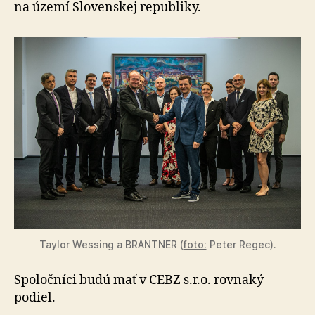
SPP
na území Slovenskej republiky.
zameraného
na
unikátne
zhodnocovanie
odpadu
Taylor Wessing a BRANTNER (
foto:
Peter Regec).
Spoločníci budú mať v CEBZ s.r.o. rovnaký
podiel.