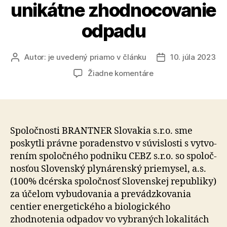
unikátne zhodnocovanie
odpadu
Autor:
je uvedený priamo v článku
10. júla 2023
Autor
Dátum
článku
článku
na
Žiadne komentáre
Taylor
Wessing
poskytuje
právne
poradenstvo
Spoločnosti BRANTNER Slovakia s.r.o. sme
BRANTNER
poskytli právne po­ra­den­stvo v sú­vis­losti s vy­tvo­
v
re­ním spo­loč­ného podniku CEBZ s.r.o. so spo­loč­
súvislosti
nosťou Slovenský plynárenský priemysel, a.s.
s
(100% dcérska spoločnosť Slovenskej republiky)
vytvorením
za účelom vybudovania a pre­vádz­ko­vania
spoločného
centier ener­ge­tic­kého a bio­lo­gic­kého
podniku
s
zhodnotenia odpadov vo vy­bra­ných lokalitách