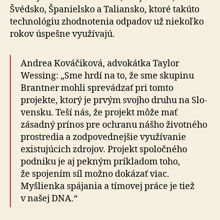
Švédsko, Španielsko a Taliansko, ktoré takúto
tech­no­ló­giu zhodnotenia odpadov už nie­koľko
rokov úspešne využívajú.
Andrea Kováčiková, advokátka Taylor
Wessing: „Sme hrdí na to, že sme skupinu
Brantner mohli sprevádzať pri tomto
projekte, ktorý je prvým svojho druhu na Slo­
ven­sku. Teší nás, že pro­jekt môže mať
zásadný prínos pre och­ra­nu nášho životného
prostredia a zod­po­ved­nejšie využívanie
existujúcich zdrojov. Projekt spo­loč­ného
podniku je aj pekným príkladom toho,
že spo­je­ním síl možno dokázať viac.
Myšlienka spájania a tímovej práce je tiež
v našej DNA.“