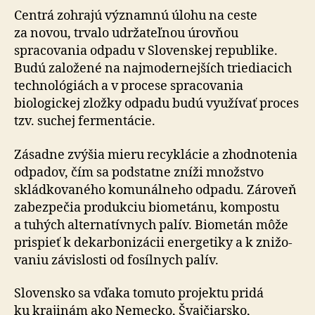
Centrá zohrajú významnú úlohu na ceste
za novou, trvalo udržateľnou úrovňou
spracovania odpadu v Slo­ven­skej republike.
Budú založené na naj­mo­der­nej­ších triediacich
tech­no­ló­giách a v pro­ce­se spracovania
biologickej zložky odpadu budú využívať proces
tzv. suchej fermentácie.
Zásadne zvýšia mieru recyklácie a zhodnotenia
odpadov, čím sa podstatne zníži množstvo
skládkovaného komunálneho odpadu. Zároveň
zabezpečia produkciu biometánu, kompostu
a tuhých alternatívnych palív. Biometán môže
prispieť k de­kar­bo­ni­zácii ener­ge­tiky a k zni­žo­
va­niu závislosti od fosílnych palív.
Slovensko sa vďaka tomuto projektu pridá
ku kra­ji­nám ako Nemecko, Švajčiarsko,