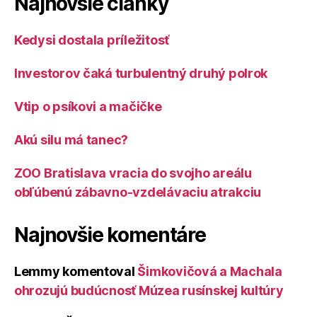
Najnovšie články
Kedysi dostala príležitosť
Investorov čaká turbulentný druhý polrok
Vtip o psíkovi a mačičke
Akú silu má tanec?
ZOO Bratislava vracia do svojho areálu
obľúbenú zábavno-vzdelávaciu atrakciu
Najnovšie komentáre
Lemmy
komentoval
Šimkovičová a Machala
ohrozujú budúcnosť Múzea rusínskej kultúry