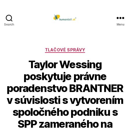
Search
Menu
Humanisti.sk
Kategórie
TLAČOVÉ SPRÁVY
Taylor Wessing
poskytuje právne
poradenstvo BRANTNER
v súvislosti s vytvorením
spoločného podniku s
SPP zameraného na