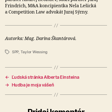
Frindrich, M&A kon­ci­pientka Nela Lešická
a Competition Law advokát Juraj Sýrny.
Autorka: Mag. Darina Škantárová.
SPP
,
Taylor Wessing
Značky
←
Ľudská stránka Alberta Einsteina
→
Hudba je moja vášeň