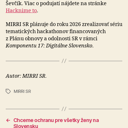
Ševčík. Viac o po­du­ja­tí nájdete na stránke
Hacknime to
.
MIRRI SR plánuje do roku 2026 zrealizovať sériu
tematických hackathonov financovaných
z Plánu obnovy a odolnosti SR v rámci
Komponentu 17: Digitálne Slovensko
.
Autor: MIRRI SR.
MIRRI SR
Značky
←
Chceme ochranu pre všetky ženy na
Slovensku