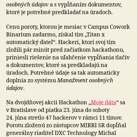
osobných údajov
a s vypĺňaním dokumentov,
ktoré je potrebné predkladať na úradoch.
Cenu poroty, ktorou je mesiac v Campus Cowork
Binarium zadarmo, získal tím „Titan x
automatický ďateľ“. Hackeri, ktorí svoj tím
zložili pár minút pred začiatkom hackathonu,
priniesli riešenie na uľahčenie vypĺňania tlačív
a dokumentov, ktoré sa predkladajú na
úradoch. Potrebné údaje sa tak automaticky
doplnia zo systému
Manažment osobných
údajov
.
Na dvojdňovej akcii Hackathon „
Moje dáta
“ sa
v Bratislave od piatka 23. júna do soboty
24. júna stretlo 47 hackerov v rámci 11 tímov.
Porotu zloženú zo zástupcov MIRRI SR dopĺňal
generálny riaditeľ DXC Technology Michal