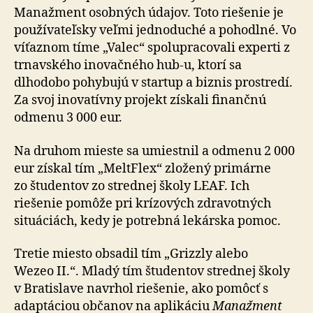
Manažment osobných údajov. Toto riešenie je
používateľsky veľmi jednoduché a pohodlné. Vo
víťaznom tíme „Valec“ spolupracovali experti z
trnavského inovačného hub-u, ktorí sa
dlhodobo pohybujú v startup a biznis prostredí.
Za svoj inovatívny projekt získali finančnú
odmenu 3 000 eur.
Na druhom mieste sa umiestnil a odmenu 2 000
eur získal tím „MeltFlex“ zložený primárne
zo štu­den­tov zo strednej školy LEAF. Ich
riešenie pomôže pri krí­zo­vých zdravotných
situáciách, kedy je potrebná lekárska pomoc.
Tretie miesto obsadil tím „Grizzly alebo
Wezeo II.“. Mladý tím študentov strednej školy
v Bratislave navrhol riešenie, ako pomôcť s
adaptáciou občanov na aplikáciu
Manažment