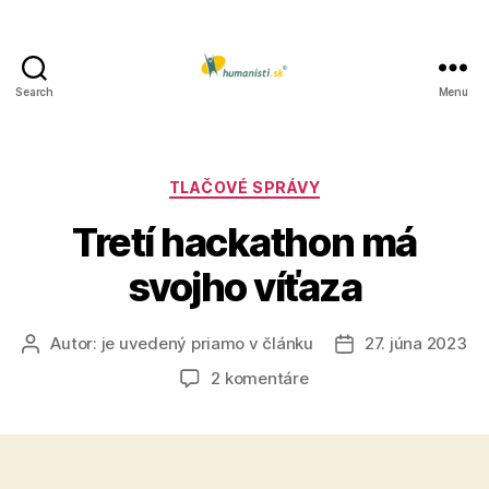
Search
Menu
Humanisti.sk
Kategórie
TLAČOVÉ SPRÁVY
Tretí hackathon má
svojho víťaza
Autor:
je uvedený priamo v článku
27. júna 2023
Autor
Dátum
článku
článku
na
2 komentáre
Tretí
hackathon
má
svojho