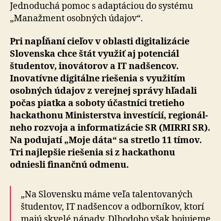
víťaza
Jednoduchá pomoc s adaptáciou do systému
„Manaž­ment osobných údajov“.
Pri napĺňaní cieľov v oblasti digitalizácie
Slovenska chce štát využiť aj po­ten­ciál
študentov, inovátorov a IT nad­šen­cov.
Inovatívne digitálne riešenia s vy­u­ži­tím
osobných údajov z ve­rej­nej správy hľadali
počas piatka a so­bo­ty účastníci tretieho
hackathonu Ministerstva investícií, re­gio­nál­
ne­ho roz­vo­ja a in­for­ma­ti­zá­cie SR (MIRRI SR).
Na podujatí „Moje dáta“ sa stretlo 11 tímov.
Tri naj­lep­šie riešenia si z hackathonu
odniesli finančnú odmenu.
„Na Slovensku máme veľa talentovaných
študentov, IT nadšencov a od­bor­ní­kov, ktorí
majú skvelé nápady. Dlho­dobo však bojujeme