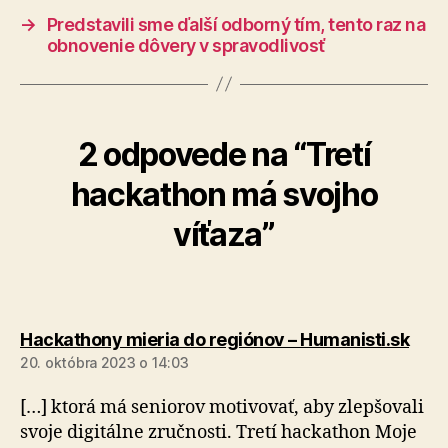
→
Predstavili sme ďalší odborný tím, tento raz na
obnovenie dôvery v spravodlivosť
2 odpovede na “Tretí
hackathon má svojho
víťaza”
hovo
Hackathony mieria do regiónov – Humanisti.sk
20. októbra 2023 o 14:03
[…] ktorá má seniorov motivovať, aby zlepšovali
svoje digitálne zručnosti. Tretí hackathon Moje