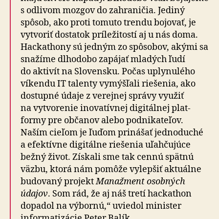
s od­li­vom mozgov do za­hra­ni­čia. Jediný
spôsob, ako proti tomuto trendu bojovať, je
vytvoriť dostatok prí­le­ži­tostí aj u nás doma.
Hackathony sú jedným zo spôsobov, akými sa
snažíme dlho­dobo zapájať mladých ľudí
do aktivít na Slo­ven­sku. Počas uplynulého
víkendu IT talenty vymýšľali riešenia, ako
dostupné údaje z ve­rej­nej správy využiť
na vy­tvo­re­nie inovatívnej digitálnej plat­
formy pre ob­ča­nov alebo pod­ni­ka­te­ľov.
Naším cieľom je ľuďom prinášať jedno­duché
a efektívne digitálne riešenia uľahčujúce
bežný život. Získali sme tak cennú spätnú
väzbu, ktorá nám pomôže vylepšiť aktuálne
budovaný projekt
Manaž­ment osobných
údajov
. Som rád, že aj náš tretí hackathon
dopadol na výbornú,“ uviedol minister
informatizácie Peter Balík.