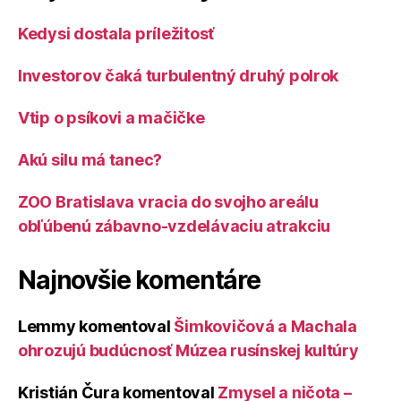
Kedysi dostala príležitosť
Investorov čaká turbulentný druhý polrok
Vtip o psíkovi a mačičke
Akú silu má tanec?
ZOO Bratislava vracia do svojho areálu
obľúbenú zábavno-vzdelávaciu atrakciu
Najnovšie komentáre
Lemmy
komentoval
Šimkovičová a Machala
ohrozujú budúcnosť Múzea rusínskej kultúry
Kristián Čura
komentoval
Zmysel a ničota –