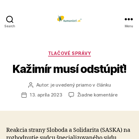
Search
Menu
Humanisti.sk
Kategórie
TLAČOVÉ SPRÁVY
Kažimír musí odstúpiť!
Autor:
je uvedený priamo v článku
Autor
článku
na
13. apríla 2023
Žiadne komentáre
Dátum
Kažimír
článku
musí
odstúpiť!
Reakcia strany Sloboda a Solidarita (SASKA) na
rozhodnutie sudcu špecializovaného súdu