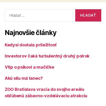
Vyhľadať:
Najnovšie články
Kedysi dostala príležitosť
Investorov čaká turbulentný druhý polrok
Vtip o psíkovi a mačičke
Akú silu má tanec?
ZOO Bratislava vracia do svojho areálu
obľúbenú zábavno-vzdelávaciu atrakciu