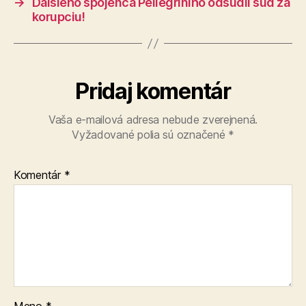
→
Ďalšieho spojenca Pellegriniho odsúdil súd za
korupciu!
Pridaj komentár
Vaša e-mailová adresa nebude zverejnená.
Vyžadované polia sú označené
*
Komentár
*