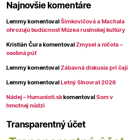
Najnovšie komentáre
Lemmy
komentoval
Šimkovičová a Machala
ohrozujú budúcnosť Múzea rusínskej kultúry
Kristián Čura
komentoval
Zmysel a ničota –
osobná púť
Lemmy
komentoval
Zábavná diskusia pri čaji
Lemmy
komentoval
Letný Slnovrat 2026
Nádej – Humanisti.sk
komentoval
Som v
hmotnej núdzi
Transparentný účet