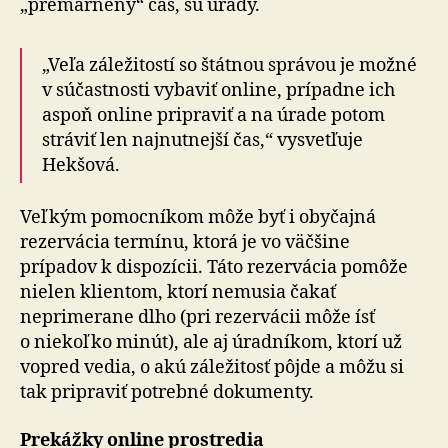
„premárnený“ čas, sú úrady.
„Veľa záležitostí so štátnou správou je možné
v súčastnosti vybaviť online, prípadne ich
aspoň online pripraviť a na úrade potom
stráviť len najnutnejší čas,“ vysvetľuje
Hekšová.
Veľkým pomocníkom môže byť i obyčajná
rezervácia termínu, ktorá je vo väčšine
prípadov k dispozícii. Táto rezervácia pomôže
nielen klientom, ktorí nemusia čakať
neprimerane dlho (pri rezervácii môže ísť
o niekoľko minút), ale aj úradníkom, ktorí už
vopred vedia, o akú záležitosť pôjde a môžu si
tak pripraviť potrebné dokumenty.
Prekážky online prostredia