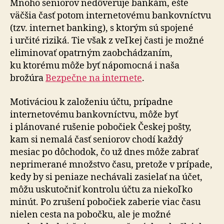
Mnoho seniorov nedôveruje bankám, ešte
väčšia časť potom internetovému bankovníctvu
(tzv. internet banking), s ktorým sú spojené
i určité riziká. Tie však z veľkej časti je možné
eliminovať opatrným zaobchádzaním,
ku ktorému môže byť nápomocná i naša
brožúra
Bezpečne na internete
.
Motiváciou k založeniu účtu, prípadne
internetovému bankovníctvu, môže byť
i plánované rušenie pobočiek Českej pošty,
kam si nemalá časť seniorov chodí každý
mesiac po dôchodok, čo už dnes môže zabrať
neprimerané množstvo času, pretože v prípade,
kedy by si peniaze nechávali zasielať na účet,
môžu uskutočniť kontrolu účtu za niekoľko
minút. Po zrušení pobočiek zaberie viac času
nielen cesta na pobočku, ale je možné