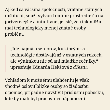
Aj keď sa väčšina spoločností, vrátane štátnych
inštitúcií, snaží vytvoriť online prostredie čo na­
jprívetivejšie a intuitívne, je isté, že i tak môžu
mať technologicky menej zdatné osoby
problém.
„Ide najmä o seniorov, ku ktorým sa
technológie dostávajú až v ostat­ných rokoch,
ale výnimkou nie sú ani mladšie ročníky,“
upresňuje Eduarda Hekšová z
dTestu
.
Vzhľadom k možnému uľahčeniu je však
vhodné osloviť blízke osoby so žiadosťou
o pomoc, prípadne navštíviť príslušnú pobočku,
kde by mali byť pracovníci nápomocní.