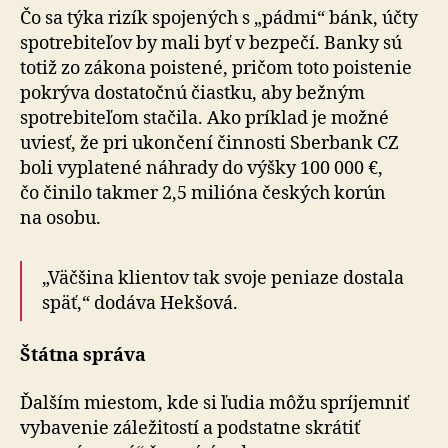
Čo sa týka rizík spojených s „pádmi“ bánk, účty
spotrebiteľov by mali byť v bezpečí. Banky sú
totiž zo zákona poistené, pričom toto poistenie
pokrýva dostatočnú čiastku, aby bežným
spotrebiteľom stačila. Ako príklad je možné
uviesť, že pri ukon­čení činnosti Sberbank CZ
boli vyplatené náhrady do výšky 100 000 €,
čo činilo takmer 2,5 milióna českých korún
na osobu.
„Väčšina klientov tak svoje peniaze dostala
späť,“ dodáva Hekšová.
Štátna správa
Ďalším miestom, kde si ľudia môžu spríjemniť
vybavenie záležitostí a podstatne skrátiť