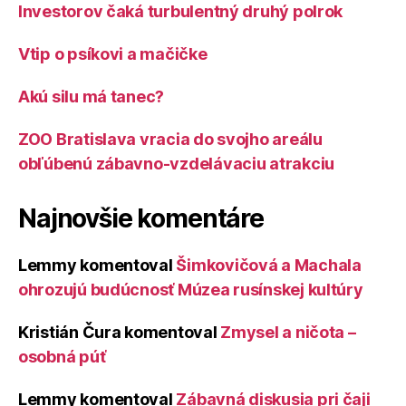
Investorov čaká turbulentný druhý polrok
Vtip o psíkovi a mačičke
Akú silu má tanec?
ZOO Bratislava vracia do svojho areálu
obľúbenú zábavno-vzdelávaciu atrakciu
Najnovšie komentáre
Lemmy
komentoval
Šimkovičová a Machala
ohrozujú budúcnosť Múzea rusínskej kultúry
Kristián Čura
komentoval
Zmysel a ničota –
osobná púť
Lemmy
komentoval
Zábavná diskusia pri čaji