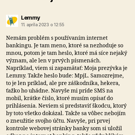
hovorí:
Lemmy
11. apríla 2023 o 12:55
Nemám problém s používaním internet
bankingu. Je tam meno, ktoré sa nezhoduje so
mnou, potom je tam heslo, ktoré má síce nejaký
význam, ale len v prvých písmenách.
Napríklad, viem si zapamätať: Moja prezývka je
Lemmy. Takže heslo bude: MpjL. Samozrejme,
to je len príklad, ale pre záškodníka, hekera,
ťažko ho uhádne. Navyše mi príde SMS na
mobil, krátke číslo, ktoré musím opísať do
prihlásenia. Neviem si predstaviť škodcu, ktorý
by toto všetko dokázal. Takže sa vôbec nebojím
o zneužitie svojho účtu. Navyše, pri prvej
kontrole webovej stránky banky som si uložil