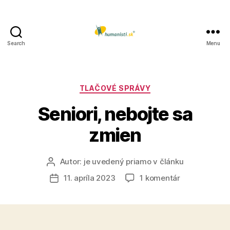
Search
Menu
Humanisti.sk
Kategórie
TLAČOVÉ SPRÁVY
Seniori, nebojte sa
zmien
Autor:
je uvedený priamo v článku
Autor
článku
na
11. apríla 2023
1 komentár
Dátum
Seniori,
článku
nebojte
sa
zmien