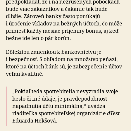
predpokladať, že i na ne­zrušených pobočkách
bude viac zákazníkov a čakanie tak bude
dlhšie. Zároveň banky často ponúkajú
i úročenie vkladov na bežných účtoch, čo môže
priniesť každý mesiac príjemný bonus, aj keď
bežne ide len o pár korún.
Dôležitou zmienkou k bankovníctvu je
i bezpečnosť. S ohľadom na množstvo peňazí,
ktoré na účtoch bánk sú, je zabezpečenie účtov
veľmi kvalitné.
„Pokiaľ teda spotrebitelia nevyzradia svoje
heslo či iné údaje, je pravde­podobnosť
napadnutia účtu minimálna,“ uvádza
riaditeľka spotrebiteľskej organizácie
dTest
Eduarda Hekšová.