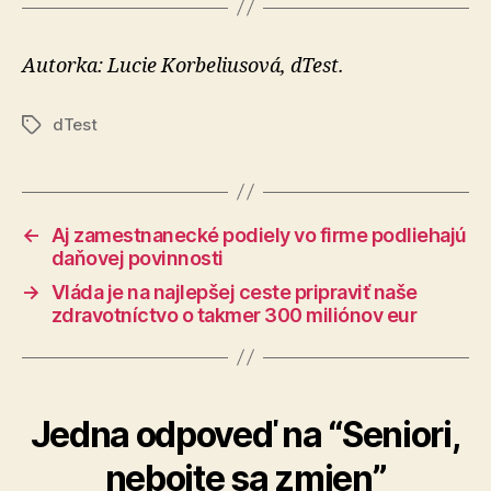
Autorka: Lucie Korbeliusová, dTest.
dTest
Značky
←
Aj zamestnanecké podiely vo firme podliehajú
daňovej povinnosti
→
Vláda je na najlepšej ceste pripraviť naše
zdravotníctvo o takmer 300 miliónov eur
Jedna odpoveď na “Seniori,
nebojte sa zmien”