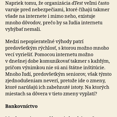
Napriek tomu, že organizácia
dTest
veľmi často
varuje pred nebezpečiami, ktoré číhajú takmer
všade na internete i mimo neho, existuje
mnoho dôvodov, prečo by sa ľudia internetu
vyhýbať nemali.
Medzi nepopierateľné výhody patrí
predovšetkým rýchlosť, s ktorou možno mnoho
vecí vyriešiť. Pomocou internetu možno
v dnešnej dobe komunikovať takmer s každým,
pričom výnimkou nie sú ani štátne inštitúcie.
Mnoho ľudí, predovšetkým seniorov, však týmto
zjednodušeniam neverí, pretože ide o zmeny,
ktoré narúšajú ich zabehnuté istoty. Na ktorých
miestach sa dôvera v tieto zmeny vyplatí?
Bankovníctvo