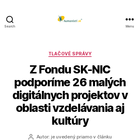
Search
Menu
Humanisti.sk
Kategórie
TLAČOVÉ SPRÁVY
Z Fondu SK-NIC
podporíme 26 malých
digitálnych projektov v
oblasti vzdelávania aj
kultúry
Autor:
je uvedený priamo v článku
Autor