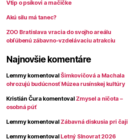
Vtip o psíkovi a mačičke
Akú silu má tanec?
ZOO Bratislava vracia do svojho areálu
obľúbenú zábavno-vzdelávaciu atrakciu
Najnovšie komentáre
Lemmy
komentoval
Šimkovičová a Machala
ohrozujú budúcnosť Múzea rusínskej kultúry
Kristián Čura
komentoval
Zmysel a ničota –
osobná púť
Lemmy
komentoval
Zábavná diskusia pri čaji
Lemmy
komentoval
Letný Slnovrat 2026