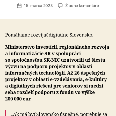
článku
na
15. marca 2023
Žiadne komentáre
Dátum
Z
článku
Fondu
SK-
NIC
podporí
Pomáhame rozvíjať digitálne Slovensko.
26
malých
Ministerstvo investícií, regionálneho rozvoja
digitálny
a informatizácie SR v spolupráci
projektov
so spoločnosťou SK-NIC uzatvorili už šiestu
v
výzvu na podporu projektov v oblasti
oblasti
informačných technológií. Až 26 úspešných
vzdeláva
projektov v oblasti e-vzdelávania, e-kultúry
aj
kultúry
a digitálnych riešení pre seniorov si medzi
seba rozdelí podporu z fondu vo výške
200 000 eur.
„Ak má byť Slovensko úspešné, potrebuje sa