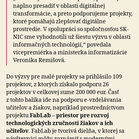
naplno presadiť v oblasti digitálnej
transformácie, a preto podporujeme projekty,
ktoré pomáhajú zlepšovať digitálne
prostredie. V spolupráci so spoločnosťou SK-
NIC sme vyhodnotili už šiestu výzvu v oblasti
informačných technológií,“ povedala
vicepremiérka a ministerka informatizácie
Veronika Remišová.
Do výzvy pre malé projekty sa prihlásilo 109
projektov, z ktorých získalo podporu 26
projektov v celkovej sume 200 000 eur. Časť
z tohto balíka ide na podporu e-vzdelávania
učiteľov a žiakov, napríklad prostredníctvom
projektu
FabLab – priestor pre rozvoj
technologických zručností žiakov a ich
učiteľov
. FabLab je tvorivá dielňa, v ktorej sa
návštevníci môžu zoznámiť s modernými