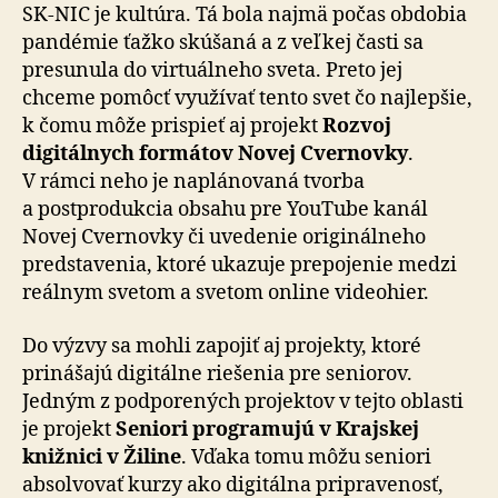
SK-NIC je kultúra. Tá bola najmä počas obdobia
pandémie ťažko skúšaná a z veľkej časti sa
presunula do virtuálneho sveta. Preto jej
chceme pomôcť využívať tento svet čo najlepšie,
k čomu môže prispieť aj projekt
Rozvoj
digitálnych formátov Novej Cvernovky
.
V rámci neho je naplánovaná tvorba
a postprodukcia obsahu pre YouTube kanál
Novej Cvernovky či uvedenie originálneho
predstavenia, ktoré ukazuje prepojenie medzi
reálnym svetom a svetom online videohier.
Do výzvy sa mohli zapojiť aj projekty, ktoré
prinášajú digitálne riešenia pre seniorov.
Jedným z podporených projektov v tejto oblasti
je projekt
Seniori programujú v Krajskej
knižnici v Žiline
. Vďaka tomu môžu seniori
absolvovať kurzy ako digitálna pripravenosť,