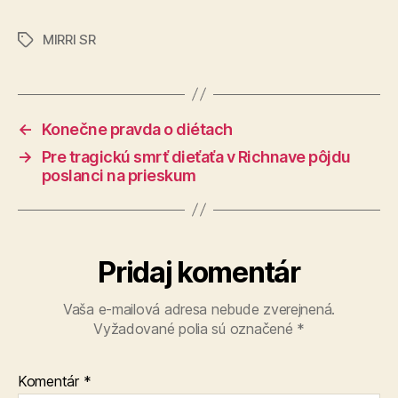
MIRRI SR
Značky
←
Konečne pravda o diétach
→
Pre tragickú smrť dieťaťa v Richnave pôjdu
poslanci na prieskum
Pridaj komentár
Vaša e-mailová adresa nebude zverejnená.
Vyžadované polia sú označené
*
Komentár
*