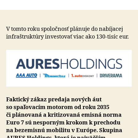
AURES
článku
Holdings
sa
pripravuj
na
V tomto roku spoločnosť plánuje do nabíjacej
elektromob
infraštruktúry investovať viac ako 130-tisíc eur.
má
stratégiu
aj
nový
tím
Faktický zákaz predaja nových áut
so spaľovacím motorom od roku 2035
či plánovaná a kritizovaná emisná norma
Euro 7 sú nesporným krokom k prechodu
na bezemisnú mobilitu v Európe. Skupina