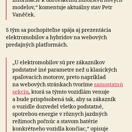
informácie k obrovskému množstvu nových
modelov,“ komentuje aktuálny stav Petr
Vaněček.
S tým sa pochopiteľne spája aj prezentácia
elektromobilov a hybridov na webových
predajných platformách.
„U elektromobilov sú pre zákazníkov
podstatné iné parametre než u klasických
spaľovacích motorov, preto napríklad
na webových stránkach tvoríme
samostatnú
sekciu
, ktorá sa týmto vozidlám venuje
a bude prispôsobená tak, aby sa zákazník
o vozidle dozvedel všetko podstatné,
spotrebou energie v rôznych jazdných
režimoch počnúc a stavom batérie
konkrétneho vozidla končiac,“ opisuje