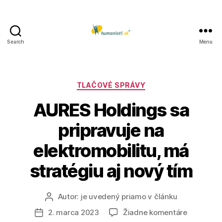
Search
Menu
Humanisti.sk
Kategórie
TLAČOVÉ SPRÁVY
AURES Holdings sa
pripravuje na
elektromobilitu, má
stratégiu aj nový tím
Autor:
je uvedený priamo v článku
Autor
článku
na
2. marca 2023
Žiadne komentáre
Dátum