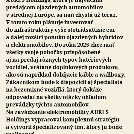
AURES Holdings, ktorá je najväčším
predajcom ojazdených automobilov
v strednej Európe, sa naň chystá už teraz.
V tomto roku plánuje investovať
do infraštruktúry vyše stotridsaťtisíc eur
a ďalej rozšíri ponuku ojazdených hybridov
a elektromobilov. Do roku 2025 chce mať
všetky svoje pobočky prispôsobené
aj na predaj rôznych typov batériových
vozidiel, vrátane doplnkových produktov,
ako sú napríklad dobíjacie káble a wallboxy.
Zákazníkom bude k dispozícii aj špecialista
na bezemisné vozidlá, ktorý dokáže
odpovedať na všetky otázky ohľadom
prevádzky týchto automobilov.
Na zavádzanie elektromobility AURES
Holdings vypracoval komplexnú stratégiu
a vytvoril špecializovaný tím, ktorý ju bude