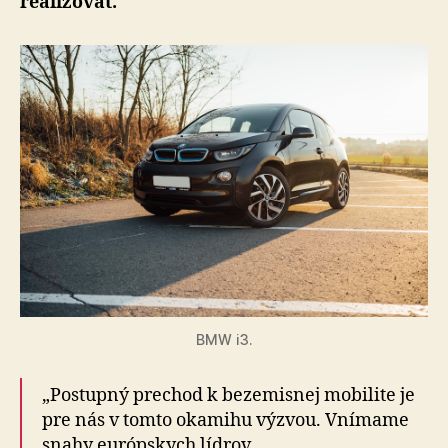
realizovať.
BMW i3.
„Postupný prechod k bezemisnej mobilite je
pre nás v tomto okamihu výzvou. Vnímame
snahy európskych lídrov