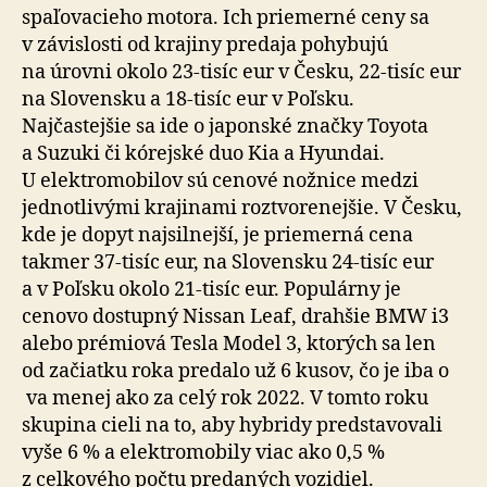
spaľovacieho motora. Ich priemerné ceny sa
v závislosti od krajiny predaja pohybujú
na úrovni okolo 23-tisíc eur v Česku, 22-tisíc eur
na Slovensku a 18-tisíc eur v Poľsku.
Najčastejšie sa ide o japonské značky Toyota
a Suzuki či kórejské duo Kia a Hyundai.
U elektromobilov sú cenové nožnice medzi
jednotlivými krajinami roztvorenejšie. V Česku,
kde je dopyt najsilnejší, je priemerná cena
takmer 37-tisíc eur, na Slovensku 24-tisíc eur
a v Poľsku okolo 21-tisíc eur. Populárny je
cenovo dostupný Nissan Leaf, drahšie BMW i3
alebo prémiová Tesla Model 3, ktorých sa len
od začiatku roka predalo už 6 kusov, čo je iba o
va menej ako za celý rok 2022. V tomto roku
skupina cieli na to, aby hybridy predstavovali
vyše 6 % a elektromobily viac ako 0,5 %
z celkového počtu predaných vozidiel.