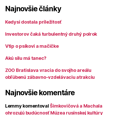
Najnovšie články
Kedysi dostala príležitosť
Investorov čaká turbulentný druhý polrok
Vtip o psíkovi a mačičke
Akú silu má tanec?
ZOO Bratislava vracia do svojho areálu
obľúbenú zábavno-vzdelávaciu atrakciu
Najnovšie komentáre
Lemmy
komentoval
Šimkovičová a Machala
ohrozujú budúcnosť Múzea rusínskej kultúry