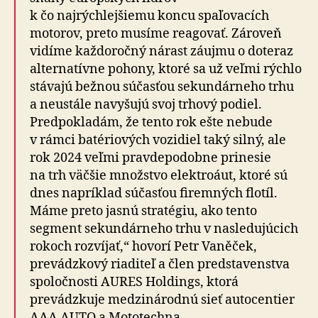
k čo najrýchlejšiemu koncu spaľovacích
motorov, preto musíme reagovať. Zároveň
vidíme každoročný nárast záujmu o doteraz
alternatívne pohony, ktoré sa už veľmi rýchlo
stávajú bežnou súčasťou sekundárneho trhu
a neustále navyšujú svoj trhový podiel.
Predpokladám, že tento rok ešte nebude
v rámci batériových vozidiel taký silný, ale
rok 2024 veľmi pravdepodobne prinesie
na trh väčšie množstvo elektroáut, ktoré sú
dnes napríklad súčasťou firemných flotíl.
Máme preto jasnú stratégiu, ako tento
segment sekundárneho trhu v nasledujúcich
rokoch rozvíjať,“ hovorí Petr Vaněček,
prevádzkový riaditeľ a člen predstavenstva
spoločnosti AURES Holdings, ktorá
prevádzkuje medzinárodnú sieť autocentier
AAA AUTO a Mototechna.