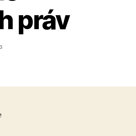
h práv
23
e