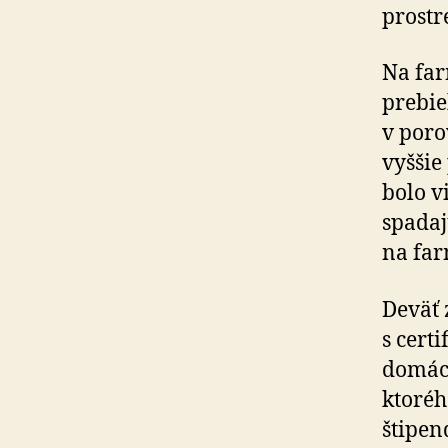
prostr
Na far
prebie
v poro
vyššie
bolo v
spadaj
na fa
Deväť 
s cert
domácn
ktoréh
štipen