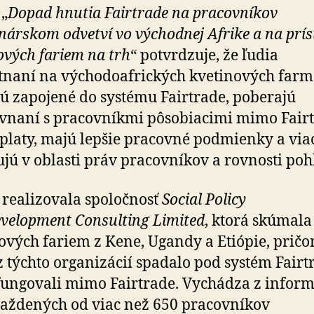
„
Dopad hnutia Fairtrade na pracovníkov
inárskom odvetví vo východnej Afrike a na prí
ových fariem na trh
“ potvrdzuje, že ľudia
naní na východoafrických kvetinových farm
sú zapojené do systému Fairtrade, poberajú
vnaní s pracovníkmi pôsobiacimi mimo Fair
 platy, majú lepšie pracovné podmienky a via
jú v oblasti práv pracovníkov a rovnosti poh
 realizovala spoločnosť
Social Policy
velopment Consulting Limited
, ktorá skúmala
ových fariem z Kene, Ugandy a Etiópie, prič
z týchto organizácií spadalo pod systém Fairt
fungovali mimo Fairtrade. Vychádza z inform
ždených od viac než 650 pracovníkov