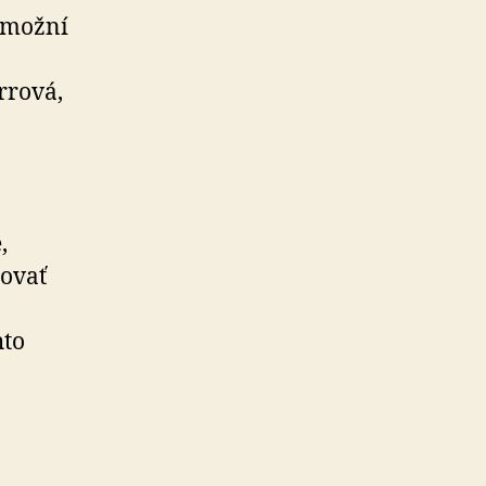
umožní
rrová,
,
čovať
hto