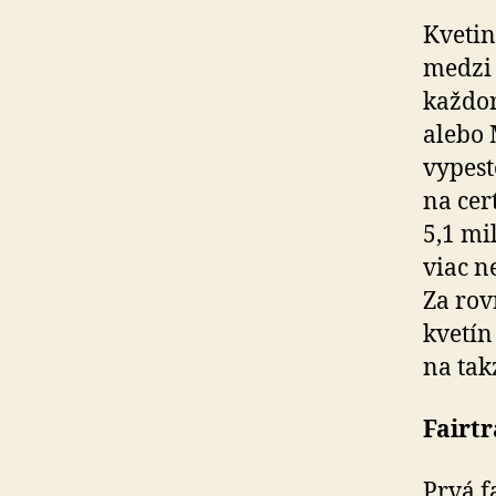
Kvetin
medzi 
každor
alebo 
vypest
na cer
5,1 mi
viac n
Za rov
kvetín
na tak
Fairtr
Prvá f