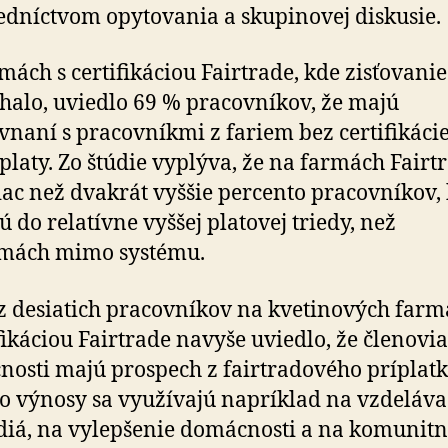
edníctvom opytovania a skupinovej diskusie.
mách s certifikáciou Fairtrade, kde zisťovanie
halo, uviedlo 69 % pracovníkov, že majú
vnaní s pracovníkmi z fariem bez certifikáci
 platy. Zo štúdie vyplýva, že na farmách Fairt
iac než dvakrát vyššie percento pracovníkov, 
ú do relatívne vyššej platovej triedy, než
rmách mimo systému.
z desiatich pracovníkov na kvetinových far
ifikáciou Fairtrade navyše uviedlo, že členovia
osti majú prospech z fairtradového príplatk
o výnosy sa využívajú napríklad na vzdeláva
diá, na vylepšenie domácnosti a na komunit