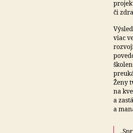
projek
či zdr
Výsled
viac v
rozvoj
povedo
školen
preuká
Ženy t
na kve
a zast
a mana
„Spr