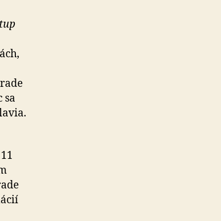
stup
ách,
trade
c sa
lavia.
 11
om
rade
ácií