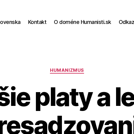
lovenska
Kontakt
O doméne Humanisti.sk
Odka
Kategórie
HUMANIZMUS
ie platy a l
resadzovan