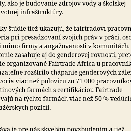
ty, ako je budovanie zdrojov vody a školskej
avotnej infraštruktúry.
ky štúdie tiež ukazujú, že fairtradoví pracovní
eria pri presadzovaní svojich práv v práci, 
i mimo firmy a angažovanosti v komunitách.
mie zasahuje aj do genderovej rovnosti, pre
ie organizované Fairtrade Africa u pracovní
zateľne rozšírilo chápanie genderových zálež
voria viac než polovicu zo 71 000 pracovníko
tinových farmách s certifikáciou Fairtrade
ávajú na týchto farmách viac než 50 % vedúci
žérskych pozícií.
áva je pre nás skvelým povzbudením a tiež