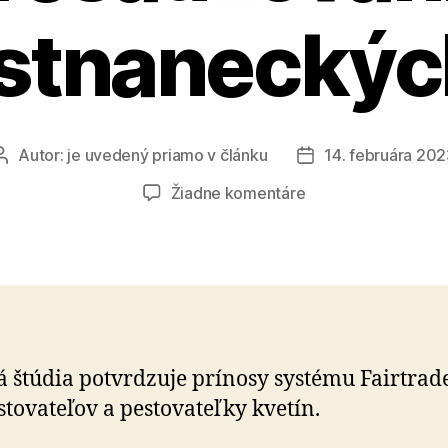
tnaneckýc
Autor:
je uvedený priamo v článku
14. februára 20
Autor
Dátum
článku
článku
na
Žiadne komentáre
Vyššie
platy
a
lepšie
presadzovanie
zamestnaneckých
práv
á štúdia potvrdzuje prínosy systému Fairtrad
stovateľov a pestovateľky kvetín.