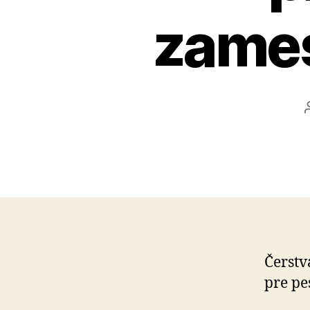
zames
Čerstv
pre pe