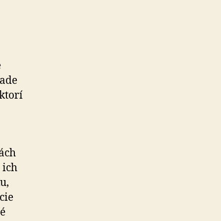
e
rade
ktorí
mách
 ich
u,
cie
né