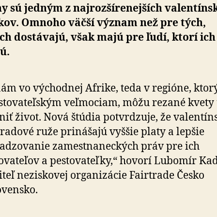
y sú jedným z najrozšírenejších valentíns
kov. Omnoho väčší význam než pre tých,
ich dostávajú, však majú pre ľudí, ktorí ich
ú.
ám vo východnej Afrike, teda v regióne, ktorý
stovateľským veľmociam, môžu rezané kvety
iť život. Nová štúdia potvrdzuje, že valentín
tradové ruže prinášajú vyššie platy a lepšie
adzovanie zamestnaneckých práv pre ich
ovateľov a pestovateľky,“ hovorí Lubomír Ka
iteľ neziskovej organizácie Fairtrade Česko
ovensko.