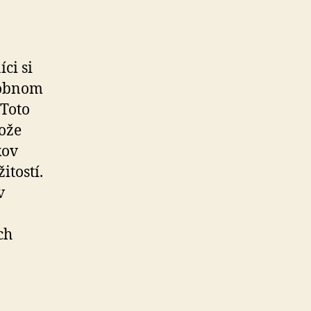
ci si
osobnom
 Toto
tože
kov
itostí.
v
ch