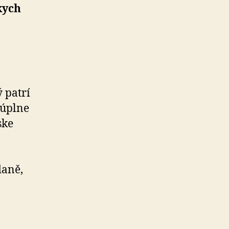
kych
 patrí
 úplne
ske
daně,