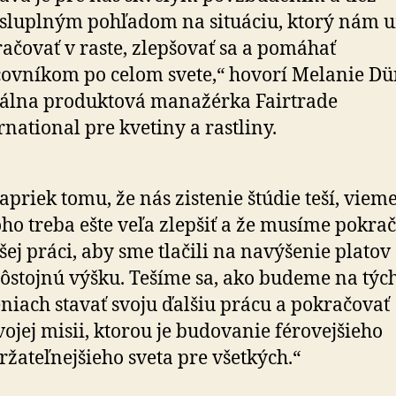
sluplným pohľadom na situáciu, ktorý nám 
ačovať v raste, zlepšovať sa a pomáhať
ovníkom po celom svete,“ hovorí Melanie Dü
álna produktová manažérka Fairtrade
rnational pre kvetiny a rastliny.
apriek tomu, že nás zistenie štúdie teší, vieme
oho treba ešte veľa zlepšiť a že musíme pokra
šej práci, aby sme tlačili na navýšenie platov
ôstojnú výšku. Tešíme sa, ako budeme na týc
eniach stavať svoju ďalšiu prácu a pokračovať
vojej misii, ktorou je budovanie férovejšieho
ržateľnejšieho sveta pre všetkých.“