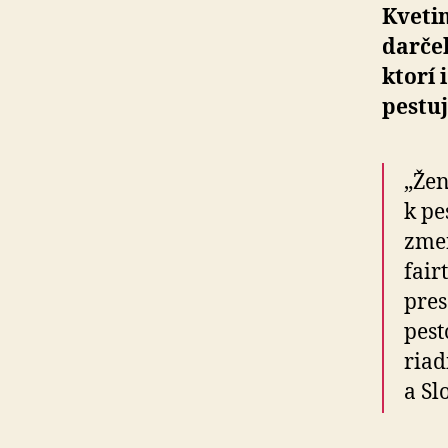
Kvetin
darče
ktorí 
pestuj
„Žen
k pe
zmen
fair
pres
pest
riad
a Sl