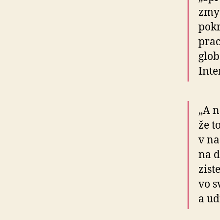
zmy
pokr
prac
glob
Inte
„A n
že t
v na
na d
zist
vo s
a ud