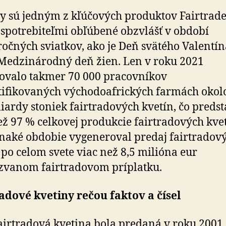
y sú jedným z kľúčových produktov Fairtrade
spotrebiteľmi obľúbené obzvlášť v období
očných sviatkov, ako je Deň svätého Valentín
Medzinárodný deň žien. Len v roku 2021
ovalo takmer 70 000 pracovníkov
tifikovaných východoafrických farmách okol
liardy stoniek fairtradových kvetín, čo preds
ež 97 % celkovej produkcie fairtradových kvet
naké obdobie vygeneroval predaj fairtradov
 po celom svete viac než 8,5 milióna eur
zvanom fairtradovom príplatku.
adové kvetiny rečou faktov a čísel
airtradová kvetina bola predaná v roku 2001