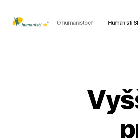
O humanistoch
Humanisti S
Humanisti.sk
Vyšš
p