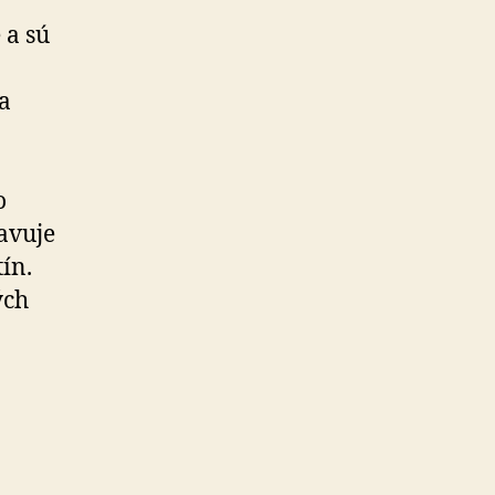
 a sú
a
o
tavuje
ín.
ých