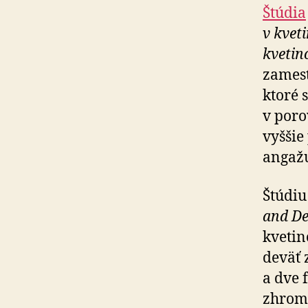
Štúdia
v kvet
kvetin
zamest
ktoré 
v poro
vyššie
angažu
Štúdiu
and De
kvetin
deväť 
a dve 
zhroma