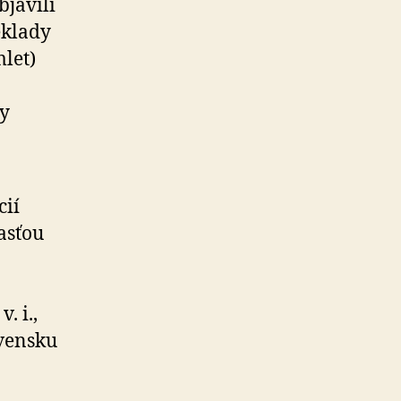
javili
eklady
let)
ky
cií
časťou
. i.,
ovensku