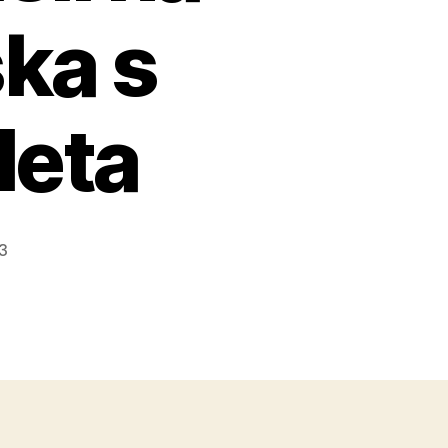
ka s
leta
23