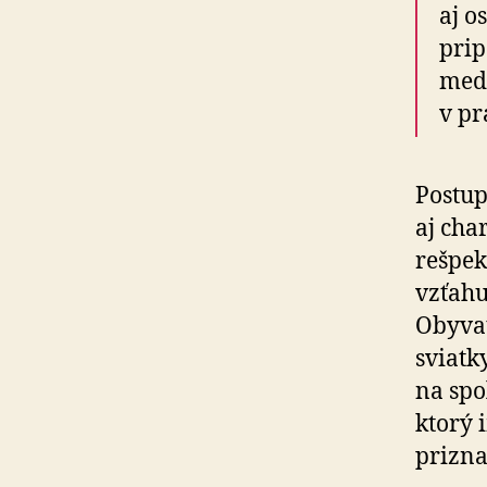
aj o
prip
medz
v pr
Postup
aj cha
rešpek
vzťahu
Obyvat
sviatk
na spo
ktorý 
prizna