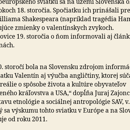
európskeho sviatku sa na území Slovenska ob
rokoch 18. storočia. Spočiatku ich prinášali pr
illiama Shakespeara (napríklad tragédia Ham
júce zmienky o valentínskych zvykoch.
ovice 19. storočia o ňom informovali aj člán
nách.
0. storočí bola na Slovensku zdrojom informá
iatku Valentín aj výučba angličtiny, ktorej sú
 reálie o spôsobe života a kultúre obyvateľov
eného kráľovstva a USA,“ dopĺňa Juraj Zajonc
tavu etnológie a sociálnej antropológie SAV, v. v
ý sa výskumu tohto sviatku v Európe a na Sl
je od roku 2011.