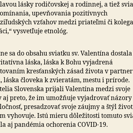
slavou lásky rodičovskej a rodinnej, a tiež sv
omínania, upevňovania pozitívnych
iľudských vzťahov medzi priateľmi či koleg
áci,“ vysvetľuje etnológ.
ne sa do obsahu sviatku sv. Valentína dostala
ritatívna láska, láska k Bohu vyjadrená
tovaním kresťanských zásad života v partne
, láska človeka k zvieratám, mestu i prírode.
elia Slovenska prijali Valentína medzi svoje
y aj preto, že im umožňuje vyjadrovať názory
ločnosť, presadzovať svoje záujmy a štýl život
im vyhovuje. Istú mieru dôležitosti tomuto sv
la aj pandémia ochorenia COVID-19.