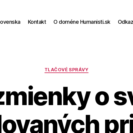
lovenska
Kontakt
O doméne Humanisti.sk
Odka
Kategórie
TLAČOVÉ SPRÁVY
zmienky o s
ovaných pri