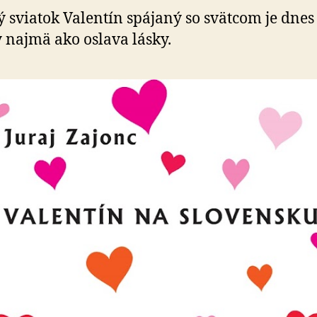
na
ý sviatok Valentín spájaný so svätcom je dnes
územie
najmä ako oslava lásky.
Slovenska
s
prekladmi
Hamleta