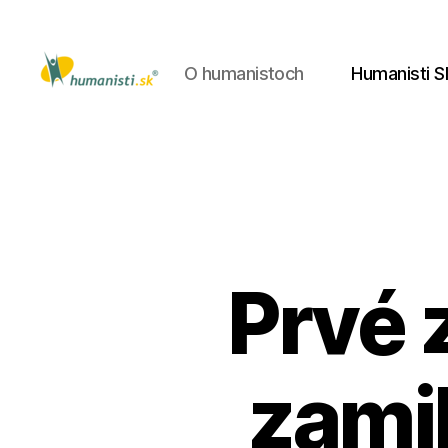
O humanistoch
Humanisti S
Humanisti.sk
Prvé 
zamil