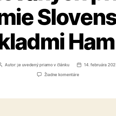
mie Slovens
kladmi Ham
Autor:
je uvedený priamo v článku
14. februára 20
Autor
Dátum
článku
článku
na
Žiadne komentáre
Prvé
zmienky
o
sviatku
zamilovaných
prišli