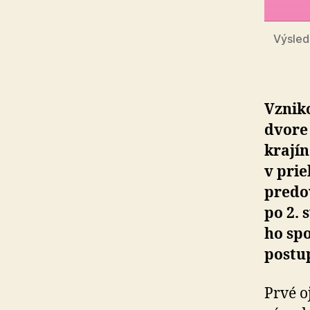
Výsled
Vznik
dvore 
krají
v prie
predov
po 2. 
ho sp
postu
Prvé o