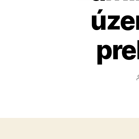
úze
pre