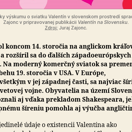
ky výskumu o sviatku Valentín v slovenskom prostredí sprac
Zajonc v pripravovanej publikácii
Valentín na Slovensku
.
Zdroj:
Juraj Zajonc.
ol koncom 14. storočia na anglickom kráľ
a rozšíril sa do ďalších západoeurópskych
n. Na moderný komerčný sviatok sa premen
behu 19. storočia v USA. V Európe,
šetkým v jej západnej časti, sa najviac šír
svetovej vojne. Obyvatelia na území Slove
oznali aj vďaka prekladom Shakespeara, j
pnému šíreniu pomohla aj výučba angličti
jedinelé údaje o existencii Valentína ako