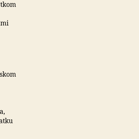
iatkom
ami
rskom
a,
iatku