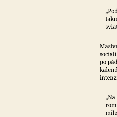
„Pod
takm
svia
Masívn
social
po pád
kalend
intenz
„Na 
roma
mile