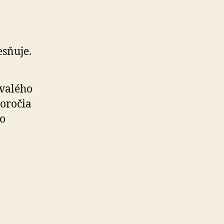
esňuje.
ývalého
toročia
ho