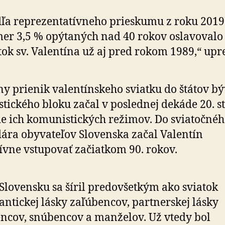
ľa reprezentatívneho prieskumu z roku 2019
er 3,5 % opýtaných nad 40 rokov oslavovalo
tok sv. Valentína už aj pred rokom 1989,“ upr
y prienik valentínskeho sviatku do štátov b
istického bloku začal v poslednej dekáde 20. s
e ich komunistických režimov. Do sviatočné
ára obyvateľov Slovenska začal Valentín
ívne vstupovať začiatkom 90. rokov.
Slovensku sa šíril predovšetkým ako sviatok
ntickej lásky zaľúbencov, partnerskej lásky
ncov, snúbencov a manželov. Už vtedy bol