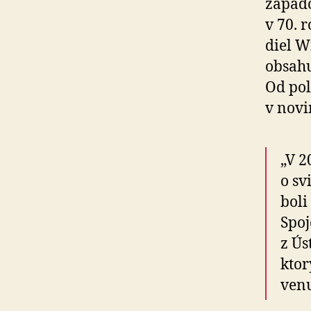
západo
v 70. 
diel W
obsahu
Od pol
v novi
„V 2
o sv
boli
Spoj
z Ús
ktor
venu