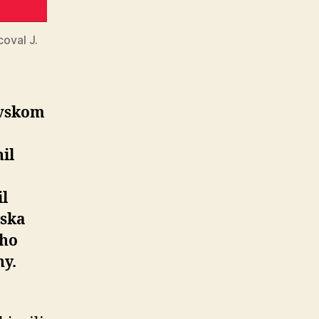
oval J.
ovskom
il
il
nska
eho
ny.