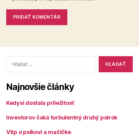
Vyhľadať:
Najnovšie články
Kedysi dostala príležitosť
Investorov čaká turbulentný druhý polrok
Vtip o psíkovi a mačičke