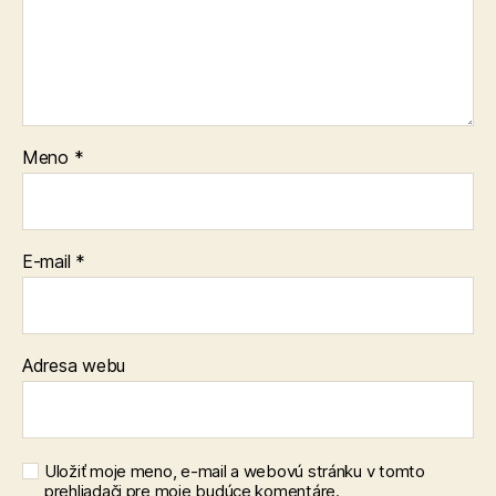
Meno
*
E-mail
*
Adresa webu
Uložiť moje meno, e-mail a webovú stránku v tomto
prehliadači pre moje budúce komentáre.