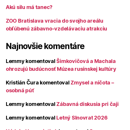
Akú silu má tanec?
ZOO Bratislava vracia do svojho areálu
obľúbenú zábavno-vzdelávaciu atrakciu
Najnovšie komentáre
Lemmy
komentoval
Šimkovičová a Machala
ohrozujú budúcnosť Múzea rusínskej kultúry
Kristián Čura
komentoval
Zmysel a ničota –
osobná púť
Lemmy
komentoval
Zábavná diskusia pri čaji
Lemmy
komentoval
Letný Slnovrat 2026