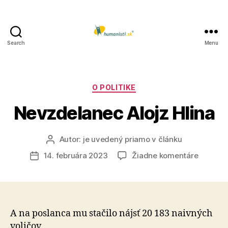
Search
Menu
Humanisti.sk
Kategórie
O POLITIKE
Nevzdelanec Alojz Hlina
Autor:
je uvedený priamo v článku
Autor
článku
na
14. februára 2023
Žiadne komentáre
Dátum
Nevzdel
článku
Alojz
Hlina
A na poslanca mu stačilo nájsť 20 183 naivných
voličov.