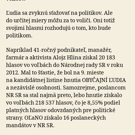
Ľudia sa zvyknú sťažovať na politikov. Ale
do určitej miery môžu za to voliči. Oni totiž
svojimi hlasmi rozhodujú o tom, kto bude
politikom.
Napríklad 41-ročný podnikateľ, manažér,
farmár a aktivista Alojz Hlina získal 20 183
hlasov vo voľbách do Národnej rady SR v roku
2012. Mal to šťastie, že bol na 9. mieste
na kandidátnej listine hnutia OBYČAJNÍ ĽUDIA
a nezávislé osobnosti. Samozrejme, poslancom
NR SR sa stal najmä preto, lebo hnutie získalo
vo voľbách 218 537 hlasov, čo je 8,55% podiel
platných hlasov odovzdaných pre politické
strany. OĽaNO získalo 16 poslaneckých
mandátov v NR SR.