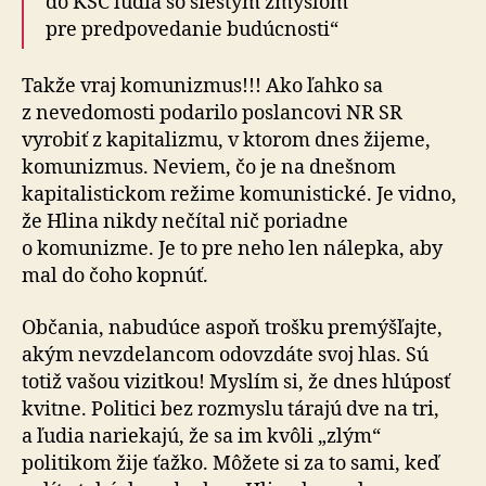
do KSČ ľudia so šiestym zmyslom
pre predpovedanie budúcnosti“
Takže vraj komunizmus!!! Ako ľahko sa
z nevedomosti podarilo poslancovi NR SR
vyrobiť z kapitalizmu, v ktorom dnes žijeme,
komunizmus. Neviem, čo je na dnešnom
kapitalistickom režime komunistické. Je vidno,
že Hlina nikdy nečítal nič poriadne
o komunizme. Je to pre neho len nálepka, aby
mal do čoho kopnúť.
Občania, nabudúce aspoň trošku premýšľajte,
akým nevzdelancom odovzdáte svoj hlas. Sú
totiž vašou vizitkou! Myslím si, že dnes hlúposť
kvitne. Politici bez rozmyslu tárajú dve na tri,
a ľudia nariekajú, že sa im kvôli „zlým“
politikom žije ťažko. Môžete si za to sami, keď