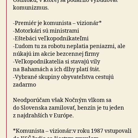
Ostbloku, v ktorej sa podarilo vybudovať
komunizmus.
-Premiér je komunista – vizionár*
-Motorkári sú ministrami
-Eštebáci veľkopodnikateľmi
-Ľudom tu za robotu neplatia peniazmi, ale
núkajú im akcie bezcennej firmy
-Veľkopodnikatelia si stavajú vily
na Bahamách a ich dlhy platí štát.
-Vybrané skupiny obyvateľstva cestujú
zadarmo
Neodporúčam však Nočným vlkom sa
do Slovenska zamilovať, benzín je tu jeden
z najdrahších v Európe.
*Komunista – vizionár:v roku 1987 vstupovali