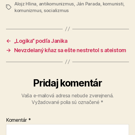
Alojz Hlina
,
antikomunizmus
,
Ján Parada
,
komunisti
,
Značky
komunizmus
,
socializmus
←
„Logika“ podľa Janika
→
Nevzdelaný kňaz sa ešte nestretol s ateistom
Pridaj komentár
Vaša e-mailová adresa nebude zverejnená.
Vyžadované polia sú označené
*
Komentár
*