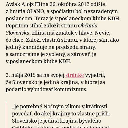
Avšak Alojz Hlina 26. októbra 2012 odišiel
z hnutia OĽaNO, a spočiatku bol nezaradeným
poslancom. Teraz je v poslaneckom klube KDH.
Popritom stihol založiť stranu
Občania
Slovenska
. Hlina má zmätok v hlave. Nevie,
čo chce. Založí vlastnú stranu, v ktorej sám ako
jediný kandiduje na predsedu strany,
a samozrejme je zvolený, a zároveň je
v poslaneckom klube KDH.
2. mája 2015 sa na svojej
stránke
vyjadril,
že Slovensko je jediná krajina, v ktorej sa
podarilo vybudovať komunizmus.
„Je potrebné Nočným vlkom v krátkosti
povedať, do akej krajiny to vlastne prišli.
Slovensko je jediná krajina bývalého