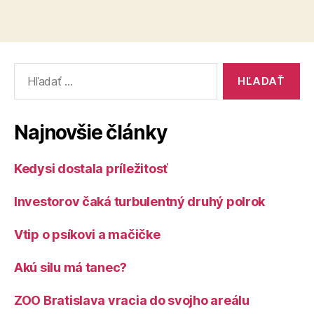
Vyhľadať:
Najnovšie články
Kedysi dostala príležitosť
Investorov čaká turbulentný druhý polrok
Vtip o psíkovi a mačičke
Akú silu má tanec?
ZOO Bratislava vracia do svojho areálu