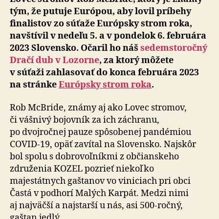
tým, že putuje Európou, aby lovil príbehy
finalistov zo súťaže Európsky strom roka,
navštívil v nedeľu 5. a v pondelok 6. februára
2023 Slovensko. Očaril ho náš
sedemstoročný
Dračí dub v Lozorne
, za ktorý môžete
v súťaži zahlasovať do konca februára 2023
na stránke
Európsky strom roka
.
Rob McBride, známy aj ako Lovec stromov,
či vášnivý bojovník za ich záchranu,
po dvojročnej pauze spôsobenej pandémiou
COVID-19, opäť zavítal na Slovensko. Najskôr
bol spolu s dobrovoľníkmi z občianskeho
združenia KOZEL pozrieť niekoľko
majestátnych gaštanov vo viniciach pri obci
Častá v podhorí Malých Karpát. Medzi nimi
aj najväčší a najstarší u nás, asi 500-ročný,
gaštan jedlý.