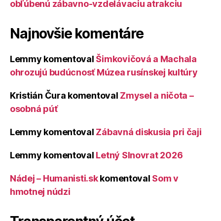
obľúbenú zábavno-vzdelávaciu atrakciu
Najnovšie komentáre
Lemmy
komentoval
Šimkovičová a Machala
ohrozujú budúcnosť Múzea rusínskej kultúry
Kristián Čura
komentoval
Zmysel a ničota –
osobná púť
Lemmy
komentoval
Zábavná diskusia pri čaji
Lemmy
komentoval
Letný Slnovrat 2026
Nádej – Humanisti.sk
komentoval
Som v
hmotnej núdzi