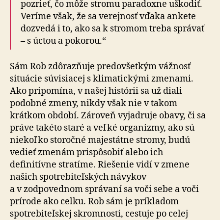
pozrieť, čo môže stromu paradoxne uškodiť.
Veríme však, že sa verejnosť vďaka ankete
dozvedá i to, ako sa k stromom treba správať
– s úctou a pokorou.“
Sám Rob zdôrazňuje predovšetkým vážnosť
situácie súvisiacej s klimatickými zmenami.
Ako pripomína, v našej histórii sa už diali
podobné zmeny, nikdy však nie v takom
krátkom období. Zároveň vyjadruje obavy, či sa
práve takéto staré a veľké organizmy, ako sú
niekoľko storočné majestátne stromy, budú
vedieť zmenám prispôsobiť alebo ich
definitívne stratíme. Riešenie vidí v zmene
našich spotrebiteľských návykov
a v zodpovednom správaní sa voči sebe a voči
prírode ako celku. Rob sám je príkladom
spotrebiteľskej skromnosti, cestuje po celej