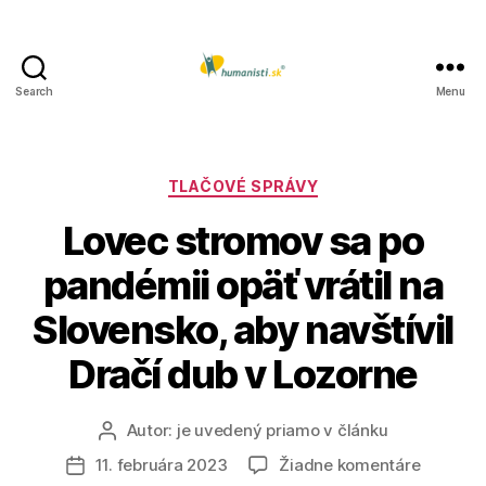
Search
Menu
Humanisti.sk
Kategórie
TLAČOVÉ SPRÁVY
Lovec stromov sa po
pandémii opäť vrátil na
Slovensko, aby navštívil
Dračí dub v Lozorne
Autor:
je uvedený priamo v článku
Autor
článku
na
11. februára 2023
Žiadne komentáre
Dátum