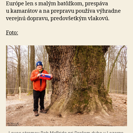
Európe len s malým batôžkom, prespáva
u kamarátov a na prepravu používa výhradne
verejnú dopravu, predovšetkým vlakovú.
Foto:
Lovec stromov Rob McBride pri Dračom dube v Lozorne.