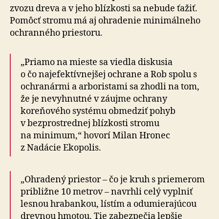
zvozu dreva a v jeho blízkosti sa nebude ťažiť.
Pomôcť stromu má aj ohradenie minimálneho
ochranného priestoru.
„Priamo na mieste sa viedla diskusia
o čo najefektívnejšej ochrane a Rob spolu s
ochranármi a arboristami sa zhodli na tom,
že je nevyhnutné v záujme ochrany
koreňového systému obmedziť pohyb
v bezprostrednej blízkosti stromu
na minimum,“ hovorí Milan Hronec
z Nadácie Ekopolis.
„Ohradený priestor – čo je kruh s priemerom
približne 10 metrov – navrhli celý vyplniť
lesnou hrabankou, lístím a odumierajúcou
drevnou hmotou. Tie zabezpečia lepšie