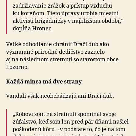
zadržiavanie zrážok a prístup vzduchu
ku koreňom. Tieto úpravy urobia miestni
aktivisti brigádnicky v najbližšom období,“
dopĺňa Hronec.
Veľké odhodlanie chrániť Dračí dub ako
významné prírodné dedičstvo zaznelo
aj na následnom stretnutí so starostom obce
Lozorno.
Každá minca má dve strany
Vandali však neobchádzajú ani Dračí dub.
„Robovi som na stretnutí spomínal svoje
zúfalstvo, keď som len pred pár dňami našiel
poškodenú kôru – v podstate to, čo je na tom