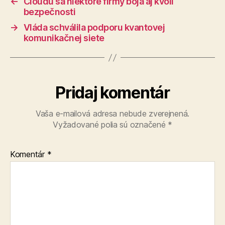
←
Cloudu sa niektoré firmy boja aj kvôli
bezpečnosti
→
Vláda schválila podporu kvantovej
komunikačnej siete
Pridaj komentár
Vaša e-mailová adresa nebude zverejnená.
Vyžadované polia sú označené
*
Komentár
*