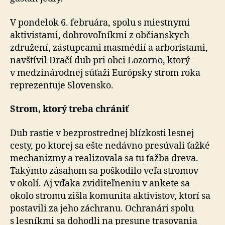
V pondelok 6. februára, spolu s miestnymi
aktivistami, dobrovoľníkmi z občianskych
združení, zástupcami masmédií a arboristami,
navštívil Dračí dub pri obci Lozorno, ktorý
v medzinárodnej súťaži Európsky strom roka
reprezentuje Slovensko.
Strom, ktorý treba chrániť
Dub rastie v bezprostrednej blízkosti lesnej
cesty, po ktorej sa ešte nedávno presúvali ťažké
mechanizmy a realizovala sa tu ťažba dreva.
Takýmto zásahom sa poškodilo veľa stromov
v okolí. Aj vďaka zviditeľneniu v ankete sa
okolo stromu zišla komunita aktivistov, ktorí sa
postavili za jeho záchranu. Ochranári spolu
s lesníkmi sa dohodli na presune trasovania