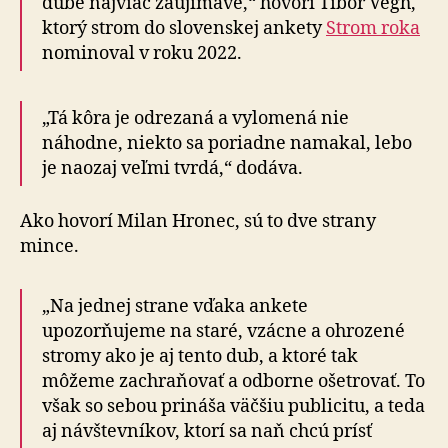
dube najviac zaujímavé,“ hovorí Tibor Végh,
ktorý strom do slovenskej ankety
Strom roka
nominoval v roku 2022.
„Tá kôra je odrezaná a vylomená nie
náhodne, niekto sa poriadne namakal, lebo
je naozaj veľmi tvrdá,“ dodáva.
Ako hovorí Milan Hronec, sú to dve strany
mince.
„Na jednej strane vďaka ankete
upozorňujeme na staré, vzácne a ohrozené
stromy ako je aj tento dub, a ktoré tak
môžeme zachraňovať a odborne ošetrovať. To
však so sebou prináša väčšiu publicitu, a teda
aj návštevníkov, ktorí sa naň chcú prísť