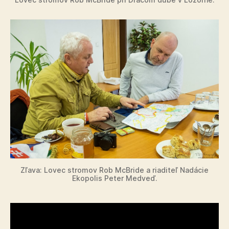
Zľava: Lovec stromov Rob McBride a riaditeľ Nadácie
Ekopolis Peter Medveď.