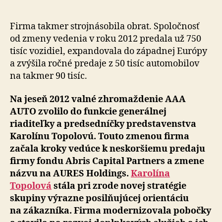
oslavuj
desať
rokov
Firma takmer strojnásobila obrat. Spoločnosť
v
od zmeny vedenia v roku 2012 predala už 750
čele
tisíc vozidiel, expandovala do západnej Európy
AURES-
a zvýšila ročné predaje z 50 tisíc automobilov
u
na takmer 90 tisíc.
Na jeseň 2012 valné zhromaždenie AAA
AUTO zvolilo do funkcie generálnej
riaditeľky a predsedníčky predstavenstva
Karolínu Topolovú. Touto zmenou firma
začala kroky vedúce k neskoršiemu predaju
firmy fondu Abris Capital Partners a zmene
názvu na AURES Holdings.
Karolína
Topolová
stála pri zrode novej stratégie
skupiny výrazne posilňujúcej orientáciu
na zákazníka. Firma modernizovala pobočky