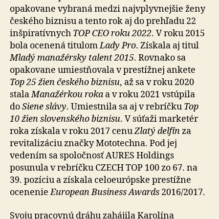
opakovane vybraná medzi najvplyvnejšie ženy
českého biznisu a tento rok aj do prehľadu 22
inšpiratívnych
TOP CEO roku 2022
. V roku 2015
bola ocenená titulom
Lady Pro
. Získala aj titul
Mladý manažérsky talent 2015
. Rovnako sa
opakovane umiestňovala v prestížnej ankete
Top 25 žien českého biznisu
, až sa v roku 2020
stala
Manažérkou roka
a v roku 2021 vstúpila
do
Siene slávy
. Umiestnila sa aj v rebríčku
Top
10 žien slovenského biznisu
. V súťaži marketér
roka získala v roku 2017 cenu
Zlatý delfín
za
revitalizáciu značky Mototechna. Pod jej
vedením sa spoločnosť AURES Holdings
posunula v rebríčku CZECH TOP 100 zo 67. na
39. pozíciu a získala celoeurópske prestížne
ocenenie
European Business Awards
2016/2017.
Svoju pracovnú dráhu zahájila Karolína