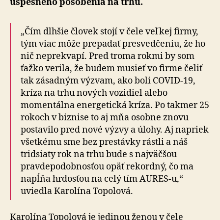
úspešného pôsobenia na trhu.
„Čím dlhšie človek stojí v čele veľkej firmy,
tým viac môže prepadať presvedčeniu, že ho
nič neprekvapí. Pred troma rokmi by som
ťažko verila, že budem musieť vo firme čeliť
tak zásadným výzvam, ako boli COVID-19,
kríza na trhu nových vozidiel alebo
momentálna energetická kríza. Po takmer 25
rokoch v biznise to aj mňa osobne znovu
postavilo pred nové výzvy a úlohy. Aj napriek
všetkému sme bez prestávky rástli a náš
tridsiaty rok na trhu bude s najväčšou
pravdepodobnosťou opäť rekordný, čo ma
napĺňa hrdosťou na celý tím AURES-u,“
uviedla Karolína Topolová.
Karolína Topolová je jedinou ženou v čele