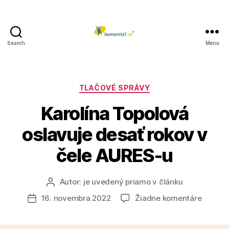
Search
Menu
Humanisti.sk
Kategórie
TLAČOVÉ SPRÁVY
Karolína Topolová
oslavuje desať rokov v
čele AURES-u
Autor:
je uvedený priamo v článku
Autor
článku
na
16. novembra 2022
Žiadne komentáre
Dátum
Karolín
článku
Topolo