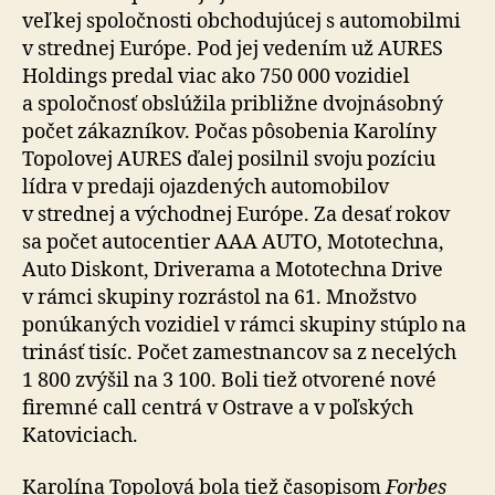
veľkej spoločnosti obchodujúcej s automobilmi
v strednej Európe. Pod jej vedením už AURES
Holdings predal viac ako 750 000 vozidiel
a spoločnosť obslúžila približne dvojnásobný
počet zákazníkov. Počas pôsobenia Karolíny
Topolovej AURES ďalej posilnil svoju pozíciu
lídra v predaji ojazdených automobilov
v strednej a východnej Európe. Za desať rokov
sa počet autocentier AAA AUTO, Mototechna,
Auto Diskont, Driverama a Mototechna Drive
v rámci skupiny rozrástol na 61. Množstvo
ponúkaných vozidiel v rámci skupiny stúplo na
trinásť tisíc. Počet zamestnancov sa z necelých
1 800 zvýšil na 3 100. Boli tiež otvorené nové
firemné call centrá v Ostrave a v poľských
Katoviciach.
Karolína Topolová bola tiež časopisom
Forbes