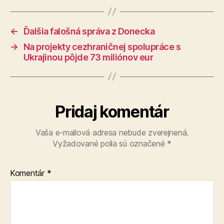
←
Ďalšia falošná správa z Donecka
→
Na projekty cezhraničnej spolupráce s
Ukrajinou pôjde 73 miliónov eur
Pridaj komentár
Vaša e-mailová adresa nebude zverejnená.
Vyžadované polia sú označené
*
Komentár
*