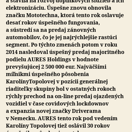
a stavila na rozvoj doplnkových služieb a ich
elektronizáciu. Úspešne znovu obnovila
značku Mototechna, ktorá tento rok oslavuje
desať rokov úspešného fungovania,
a sústredí sa na predaj zánovných
automobilov, čo je jej najrýchlejšie rastúci
segment. Po týchto zmenách potom v roku
2014 nasledoval úspešný predaj majoritného
podielu AURES Holdings v hodnote
prevyšujúcej 2 500 000 eur. Najväčšími
míľnikmi úspešného pôsobenia
KarolínyTopolovej v pozícii generálnej
riaditeľky skupiny bol v ostatných rokoch
rýchly prechod na on-line predaj ojazdených
vozidiel v čase covidových lockdownov
a expanzia novej značky Driverama
v Nemecku. AURES tento rok pod vedením
Karolíny Topolovej tiež oslávil 30 rokov