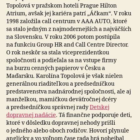
Topolová v pražskom hoteli Prague Hilton
Atrium, avšak jej kariéra patrí „Áčkam“. V roku
1998 založila call centrum v AAA AUTO, ktoré
sa stalo jedným z najmodernejších a najväčších
na Slovensku. V roku 2006 potom postúpila
na funkciu Group HR and Call Centre Director.
O rok neskôr sa stala viceprezidentkou
spoločnosti a podieľala sa na vstupe firmy
na burzu cenných papierov v Česku a
Maďarsku. Karolína Topolová je však nielen
generálnou riaditeľkou a predsedníčkou
predstavenstva nadnárodnej spoločnosti, ale aj
manželkou, mamičkou deväťročnej dcéry
a predsedníčkou správnej rady
Detskej
dopravnej nadácie
. Tá finančne podporuje deti,
ktoré v dôsledku dopravnej nehody prišli
o jedného alebo oboch rodičov. Hovorí plynule
anglicky a vo voľnom čase rada hrá nohejbal