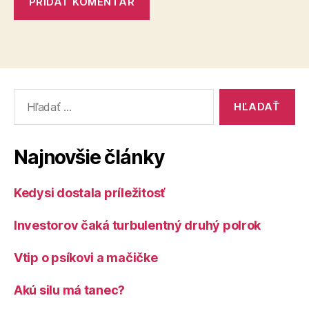
Vyhľadať:
Najnovšie články
Kedysi dostala príležitosť
Investorov čaká turbulentný druhý polrok
Vtip o psíkovi a mačičke
Akú silu má tanec?