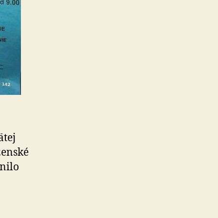
ätej
ženské
čnilo