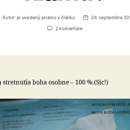
Autor:
je uvedený priamo v článku
24. septembra 2
utor
Dátum
lánku
článku
na
2 komentáre
Prečo
kresťania
verejne
klamú?
 stretnutia boha osobne – 100 %.(Sic!)