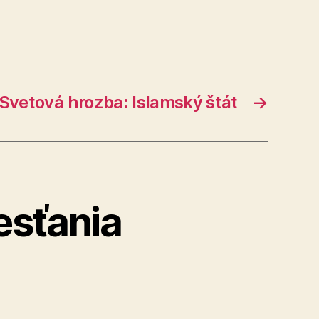
Svetová hrozba: Islamský štát
→
esťania