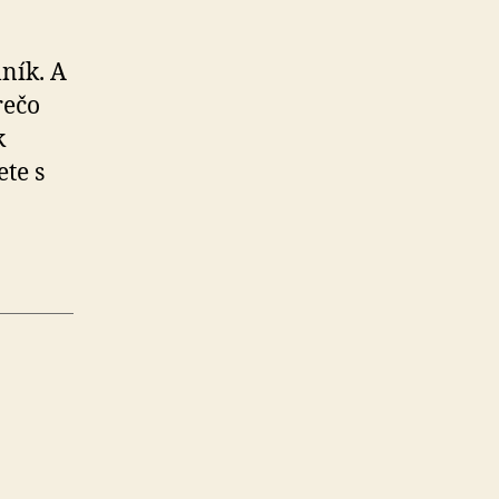
ník. A
rečo
k
ete s