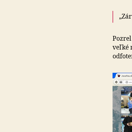
„Zár
Pozrel
veľké 
odfote