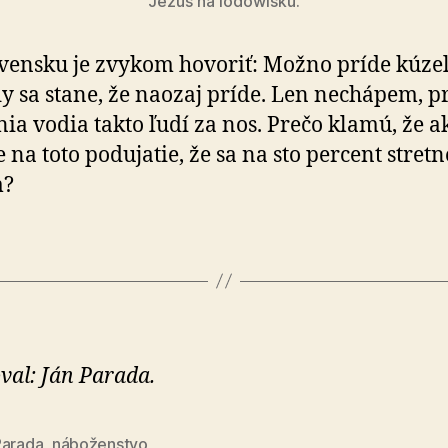
Jezus na lodowisku.
vensku je zvykom hovoriť: Možno príde kúzel
y sa stane, že naozaj príde. Len nechápem, p
nia vodia takto ľudí za nos. Prečo klamú, že a
 na toto podujatie, že sa na sto percent stretn
m?
val: Ján Parada.
Parada
,
náboženstvo