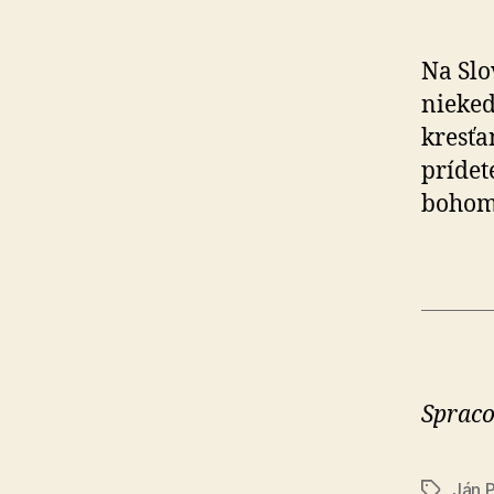
Na Slo
nieked
kresťa
prídete
boho
Spraco
Ján 
Značky