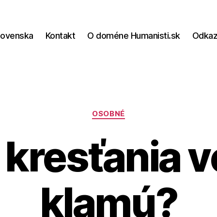
lovenska
Kontakt
O doméne Humanisti.sk
Odka
Kategórie
OSOBNÉ
 kresťania v
klamú?