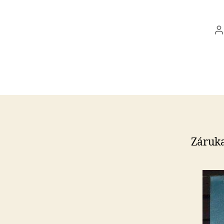
A
č
Záruka