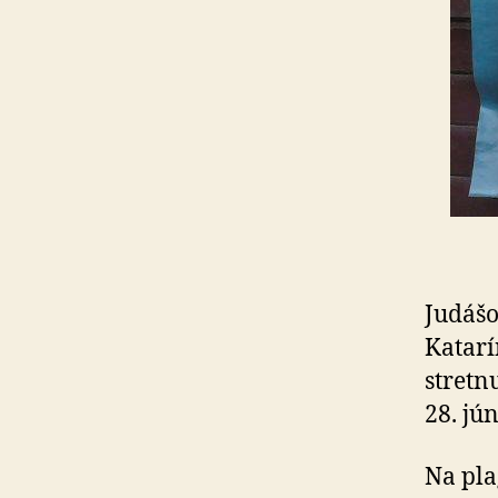
Judášo
Katarí
stretn
28. jú
Na pla