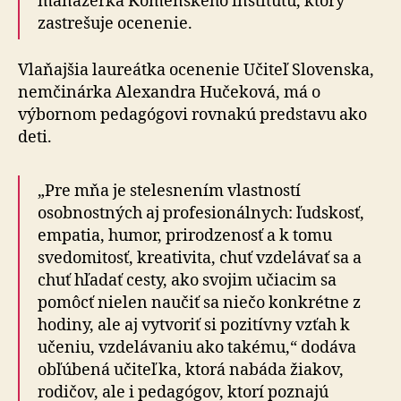
manažérka Komenského inštitútu, ktorý
zastrešuje ocenenie.
Vlaňajšia laureátka ocenenie Učiteľ Slovenska,
nemčinárka Alexandra Hučeková, má o
výbornom pedagógovi rovnakú predstavu ako
deti.
„Pre mňa je stelesnením vlastností
osobnostných aj profesionálnych: ľudskosť,
empatia, humor, prirodzenosť a k tomu
svedomitosť, kreativita, chuť vzdelávať sa a
chuť hľadať cesty, ako svojim učiacim sa
pomôcť nielen naučiť sa niečo konkrétne z
hodiny, ale aj vytvoriť si pozitívny vzťah k
učeniu, vzdelávaniu ako takému,“ dodáva
obľúbená učiteľka, ktorá nabáda žiakov,
rodičov, ale i pedagógov, ktorí poznajú