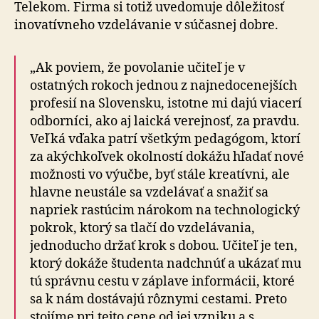
Telekom. Firma si totiž uvedomuje dôležitosť
inovatívneho vzdelávanie v súčasnej dobre.
„Ak poviem, že povolanie učiteľ je v
ostatných rokoch jednou z najnedocenejších
profesií na Slovensku, istotne mi dajú viacerí
odborníci, ako aj laická verejnosť, za pravdu.
Veľká vďaka patrí všetkým pedagógom, ktorí
za akýchkoľvek okolností dokážu hľadať nové
možnosti vo výučbe, byť stále kreatívni, ale
hlavne neustále sa vzdelávať a snažiť sa
napriek rastúcim nárokom na technologický
pokrok, ktorý sa tlačí do vzdelávania,
jednoducho držať krok s dobou. Učiteľ je ten,
ktorý dokáže študenta nadchnúť a ukázať mu
tú správnu cestu v záplave informácii, ktoré
sa k nám dostávajú rôznymi cestami. Preto
stojíme pri tejto cene od jej vzniku a s