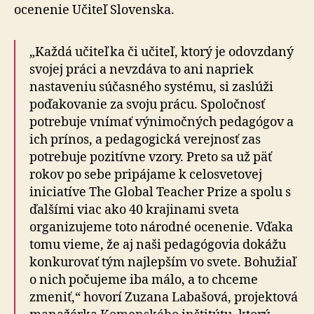
ocenenie Učiteľ Slovenska.
„Každá učiteľka či učiteľ, ktorý je odovzdaný
svojej práci a nevzdáva to ani napriek
nastaveniu súčasného systému, si zaslúži
poďakovanie za svoju prácu. Spoločnosť
potrebuje vnímať výnimočných pedagógov a
ich prínos, a pedagogická verejnosť zas
potrebuje pozitívne vzory. Preto sa už päť
rokov po sebe pripájame k celosvetovej
iniciatíve The Global Teacher Prize a spolu s
ďalšími viac ako 40 krajinami sveta
organizujeme toto národné ocenenie. Vďaka
tomu vieme, že aj naši pedagógovia dokážu
konkurovať tým najlepším vo svete. Bohužiaľ
o nich počujeme iba málo, a to chceme
zmeniť,“ hovorí Zuzana Labašová, projektová