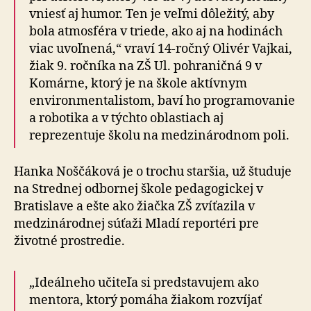
vniesť aj humor. Ten je veľmi dôležitý, aby
bola atmosféra v triede, ako aj na hodinách
viac uvoľnená,“ vraví 14-ročný Olivér Vajkai,
žiak 9. ročníka na ZŠ Ul. pohraničná 9 v
Komárne, ktorý je na škole aktívnym
environmentalistom, baví ho programovanie
a robotika a v týchto oblastiach aj
reprezentuje školu na medzinárodnom poli.
Hanka Noščáková je o trochu staršia, už študuje
na Strednej odbornej škole pedagogickej v
Bratislave a ešte ako žiačka ZŠ zvíťazila v
medzinárodnej súťaži Mladí reportéri pre
životné prostredie.
„Ideálneho učiteľa si predstavujem ako
mentora, ktorý pomáha žiakom rozvíjať