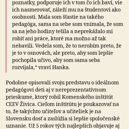
poznatky, podporuje ich v tom čo ich baví, vie
ich nasmerovať, záleží mu na študentovi ako
osobnosti. Mala som šťastie na takého
pedagóga, sama na sebe som vnímala, že som
sa na jeho hodiny tešila a neprekážalo mi
robiť ani práce, ktoré ma možno až tak
nebavili. Vedela som, že to nerobím preto, že
je to v osnovách, ale preto, aby som lepšie
pochopila učivo, aby som sama seba
rozvíjala,“ vraví Hanka.
Podobne opisovali svoju predstavu o ideálnom
pedagógovi deti aj v nereprezentatívnom
prieskume, ktorý robil Komenského inštitút
CEEV Živica. Cieľom inštitútu je poukazovať na
to, že takýchto učiteľov a učiteliek je na
Slovensku dosť a zaslúžia si lepšie spoločenské
uznanie. Už 5 rokov tých najlepších objavuje aj