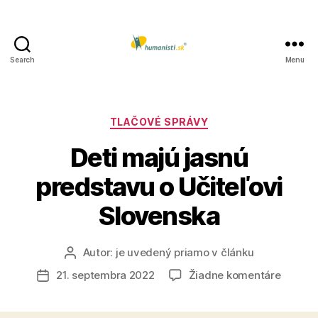
Search
Menu
Humanisti.sk
Kategórie
TLAČOVÉ SPRÁVY
Deti majú jasnú
predstavu o Učiteľovi
Slovenska
Autor:
je uvedený priamo v článku
Autor
článku
na
21. septembra 2022
Žiadne komentáre
Dátum
Deti
článku
majú