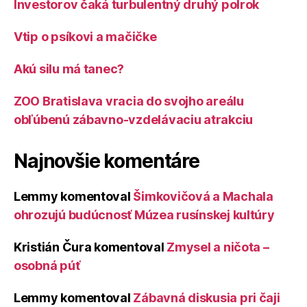
Investorov čaká turbulentný druhý polrok
Vtip o psíkovi a mačičke
Akú silu má tanec?
ZOO Bratislava vracia do svojho areálu
obľúbenú zábavno-vzdelávaciu atrakciu
Najnovšie komentáre
Lemmy
komentoval
Šimkovičová a Machala
ohrozujú budúcnosť Múzea rusínskej kultúry
Kristián Čura
komentoval
Zmysel a ničota –
osobná púť
Lemmy
komentoval
Zábavná diskusia pri čaji