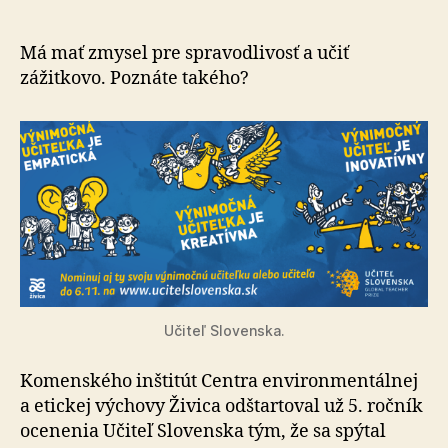
jasnú
predst
o
Má mať zmysel pre spravodlivosť a učiť
Učiteľo
zážitkovo. Poznáte takého?
Sloven
Učiteľ Slovenska.
Komenského inštitút Centra environmentálnej
a etickej výchovy Živica odštartoval už 5. ročník
ocenenia Učiteľ Slovenska tým, že sa spýtal