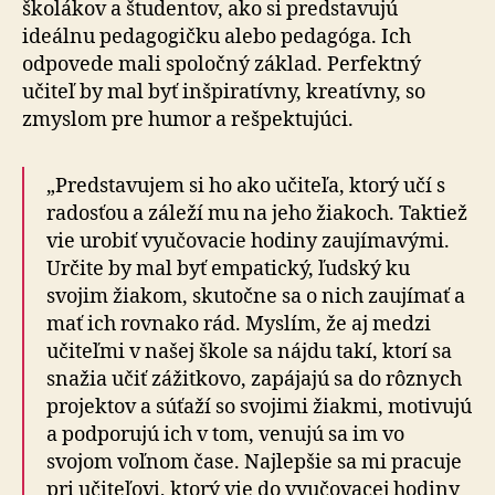
školákov a študentov, ako si predstavujú
ideálnu pedagogičku alebo pedagóga. Ich
odpovede mali spoločný základ. Perfektný
učiteľ by mal byť inšpiratívny, kreatívny, so
zmyslom pre humor a rešpektujúci.
„Predstavujem si ho ako učiteľa, ktorý učí s
radosťou a záleží mu na jeho žiakoch. Taktiež
vie urobiť vyučovacie hodiny zaujímavými.
Určite by mal byť empatický, ľudský ku
svojim žiakom, skutočne sa o nich zaujímať a
mať ich rovnako rád. Myslím, že aj medzi
učiteľmi v našej škole sa nájdu takí, ktorí sa
snažia učiť zážitkovo, zapájajú sa do rôznych
projektov a súťaží so svojimi žiakmi, motivujú
a podporujú ich v tom, venujú sa im vo
svojom voľnom čase. Najlepšie sa mi pracuje
pri učiteľovi, ktorý vie do vyučovacej hodiny