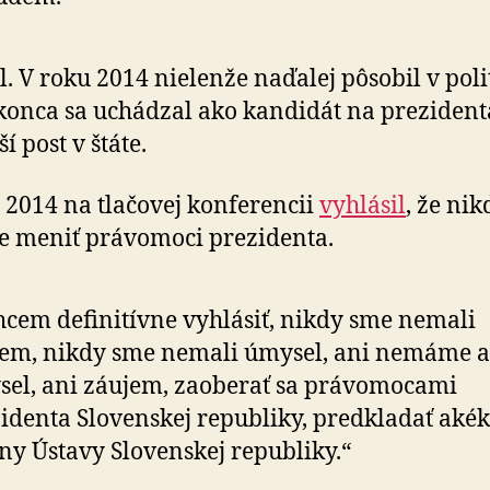
. V roku 2014 nielenže naďalej pôsobil v poli
konca sa uchádzal ako kandidát na prezident
í post v štáte.
 2014 na tlačovej konferencii
vyhlásil
, že nik
 meniť právomoci prezidenta.
cem definitívne vyhlásiť, nikdy sme nemali
em, nikdy sme nemali úmysel, ani nemáme a
el, ani záujem, zaoberať sa právomocami
identa Slovenskej republiky, predkladať aké
y Ústavy Slovenskej republiky.“