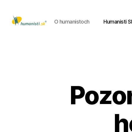
O humanistoch
Humanisti S
Humanisti.sk
Pozor
h