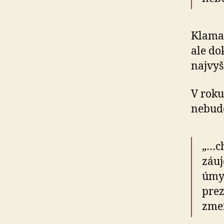
Klamal
ale do
najvyšš
V roku
nebude
„…ch
záuj
úmys
prez
zmen