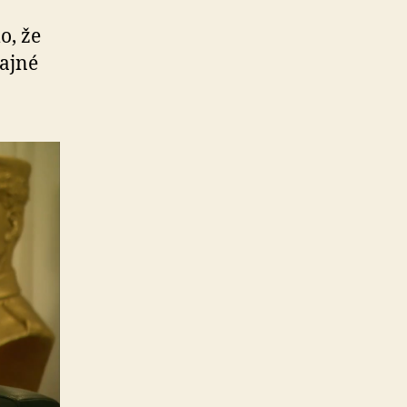
o, že
čajné