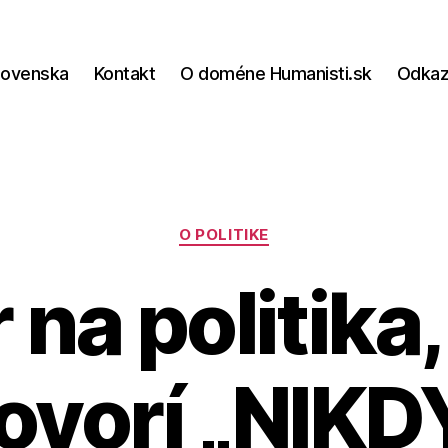
lovenska
Kontakt
O doméne Humanisti.sk
Odka
Kategórie
O POLITIKE
 na politika,
ovorí „NIKD