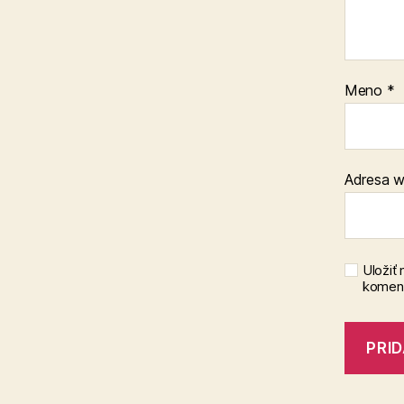
Meno
*
Adresa 
Uložiť
koment