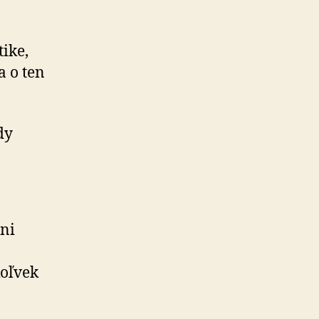
tike,
a o ten
dy
ni
koľvek