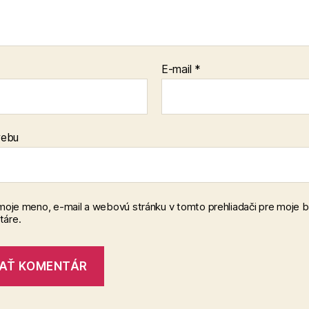
E-mail
*
webu
 moje meno, e-mail a webovú stránku v tomto prehliadači pre moje 
áre.