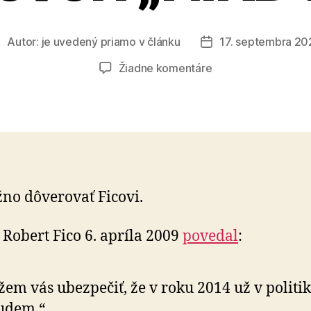
Autor:
je uvedený priamo v článku
17. septembra 20
utor
Dátum
lánku
článku
na
Žiadne komentáre
Pozor
na
politika,
ktorý
hovorí
„NIKDY“
o dôverovať Ficovi.
k Robert Fico 6. apríla 2009
povedal
:
em vás ubezpečiť, že v roku 2014 už v politi
udem.“