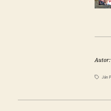
Autor:
Ján 
Značky