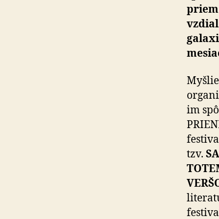
priem
vzdia
galaxi
mesiac
Myšlie
organi
im spô
PRIENI
festiv
tzv.
S
TOTE
VERŠ
litera
festiv