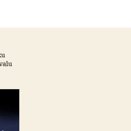
ku
ivalu