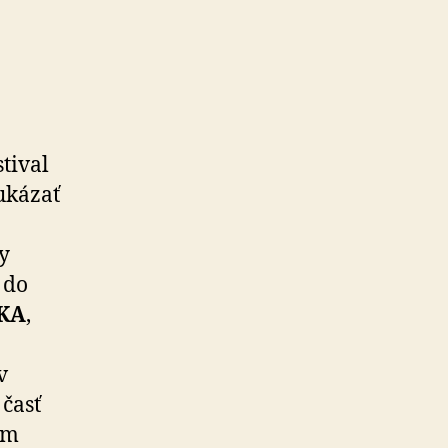
tival
ukázať
y
 do
KA
,
v
 časť
om