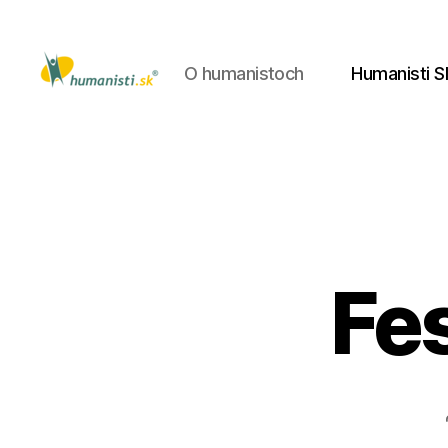
O humanistoch
Humanisti S
Humanisti.sk
Fes