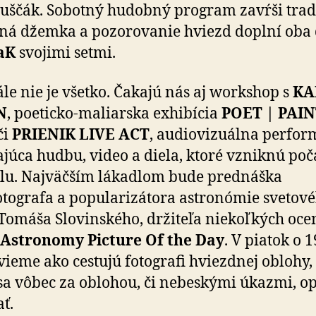
Juščák. Sobotný hudobný program zavŕši tra
á džemka a pozorovanie hviezd doplní oba 
aK
svojimi setmi.
tále nie je všetko. Čakajú nás aj workshop s
KA
N
, poeticko-maliarska exhibícia
POET | PAI
či
PRIENIK LIVE ACT
, audiovizuálna perfo
júca hudbu, video a diela, ktoré vzniknú poč
alu. Najväčším lákadlom bude prednáška
otografa a popularizátora astronómie svetov
omáša Slovinského, držiteľa niekoľkých oce
Astronomy Picture Of the Day
. V piatok o 1
vieme ako cestujú fotografi hviezdnej oblohy,
sa vôbec za oblohou, či nebeskými úkazmi, op
ať.