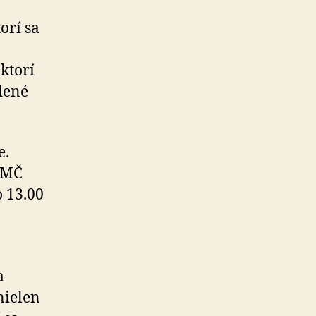
orí sa
 ktorí
dené
e.
e MČ
o 13.00
a
nielen