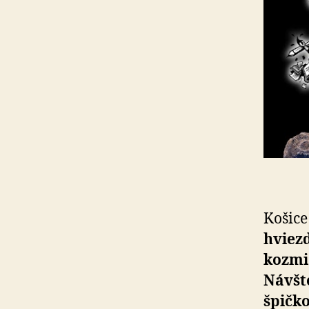
Košice
hviezd
kozmi
Návšte
špičk