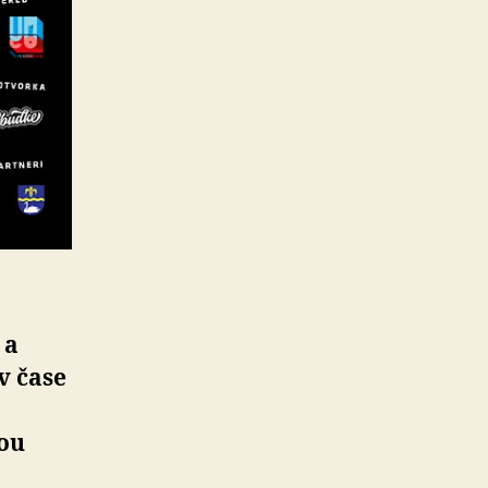
 a
v čase
cou