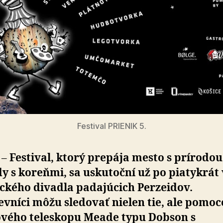
Festival PRIENIK 5.
 –
Festival, ktorý prepája mesto s prírodou
y s koreňmi, sa uskutoční už po piatykrát 
ckého divadla padajúcich Perzeidov.
vníci môžu sledovať nielen tie, ale pomo
ového teleskopu Meade typu Dobson s