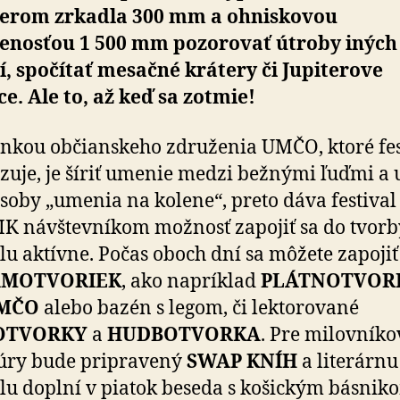
erom zrkadla 300 mm a ohniskovou
lenosťou 1 500 mm pozorovať útroby iných
í, spočítať mesačné krátery či Jupiterove
e. Ale to, až keď sa zotmie!
nkou občianskeho združenia UMČO, ktoré fes
zuje, je šíriť umenie medzi bežnými ľuďmi a 
soby „umenia na kolene“, preto dáva festival
K návštevníkom možnosť zapojiť sa do tvorb
alu aktívne. Počas oboch dní sa môžete zapojiť
AMOTVORIEK
, ako napríklad
PLÁTNOTVOR
MČO
alebo bazén s legom, či lektorované
OTVORKY
a
HUDBOTVORKA
. Pre milovníko
túry bude pripravený
SWAP KNÍH
a literárnu
alu doplní v piatok beseda s košickým básnik