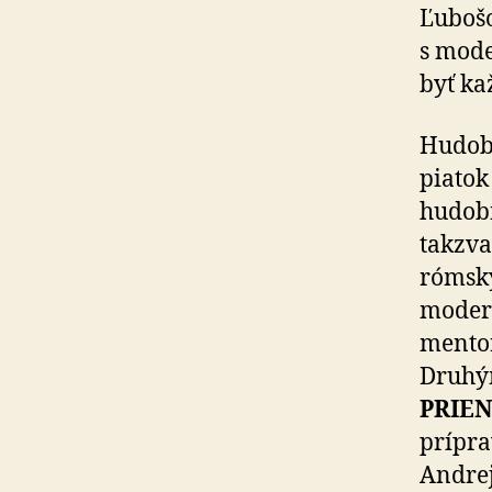
Ľuboš
s mode
byť kaž
Hudobn
piatok
hudobn
takzva
rómsky
moder
mentor
Druhý
PRIEN
prípra
Andrej