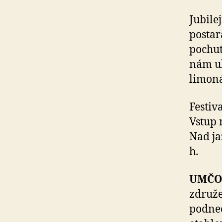
Jubile
postar
pochut
nám uh
limoná
Festiv
Vstup 
Nad ja
h.
UMČ
združe
podnec