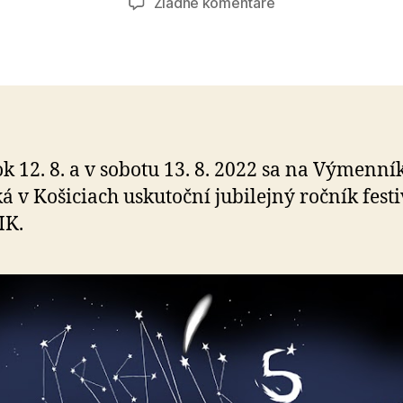
na
Žiadne komentáre
Festival
PRIENIK
5
ok 12. 8. a v sobotu 13. 8. 2022 sa na Výmenní
á v Košiciach uskutoční jubilejný ročník fest
IK.