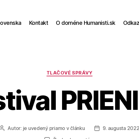
lovenska
Kontakt
O doméne Humanisti.sk
Odka
Kategórie
TLAČOVÉ SPRÁVY
tival PRIEN
Autor:
je uvedený priamo v článku
9. augusta 202
Autor
Dátum
článku
článku