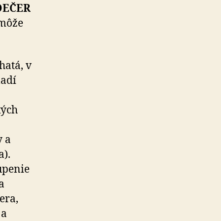
OEČER
 môže
hatá, v
ladí
kých
 a
a).
upenie
a
era,
 a