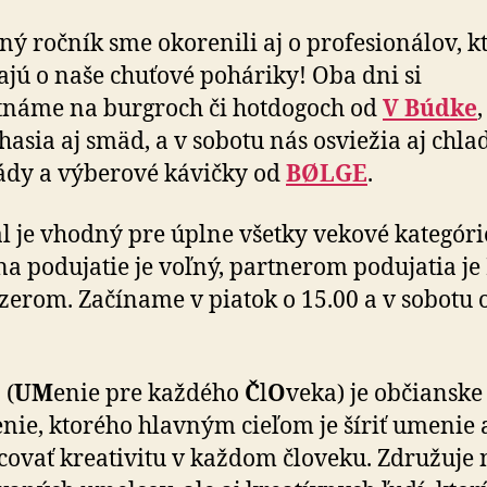
jný ročník sme okorenili aj o profesionálov, kt
ajú o naše chuťové poháriky! Oba dni si
náme na burgroch či hotdogoch od
V Búdke
,
asia aj smäd, a v sobotu nás osviežia aj chla
dy a výberové kávičky od
BØLGE
.
al je vhodný pre úplne všetky vekové kategóri
na podujatie je voľný, partnerom podujatia j
zerom. Začíname v piatok o 15.00 a v sobotu 
O
(
UM
enie pre každého
Č
l
O
veka) je občianske
nie, ktorého hlavným cieľom je šíriť umenie 
ovať kreativitu v každom človeku. Združuje 