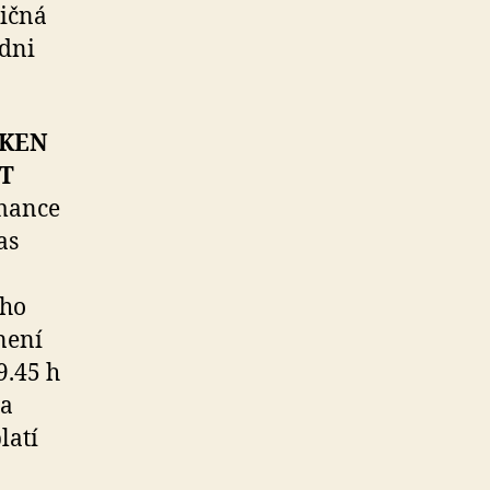
dičná
dni
KEN
NT
rmance
as
ého
není
9.45 h
 a
latí