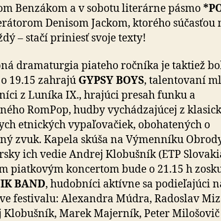
om Benzákom a v sobotu literárne pásmo
*P
rátorom Denisom Jackom, ktorého súčasťou
dý – stačí priniesť svoje texty!
á dramaturgia piateho ročníka je taktiež bo
 o 19.15 zahrajú
GYPSY BOYS
, talentovaní m
íci z Luníka IX., hrajúci presah funku a
ného RomPop, hudby vychádzajúcej z klasic
ch etnických vypaľovačiek, obohatených o
ný zvuk. Kapela skúša na Výmenníku Obrody
sky ich vedie Andrej Klobušník (ETP Slovaki
m piatkovým koncertom bude o 21.15 h zosk
IK BAND
, hudobníci aktívne sa podieľajúci n
ve festivalu: Alexandra Múdra, Radoslav Miz
 Klobušník, Marek Majerník, Peter Milošovič