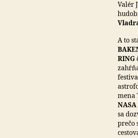
Valér 
hudobn
Vladr
A to s
BAKE
RING
zahŕňa
festiv
astrof
mena T
NASA 
sa doz
prečo 
cestov