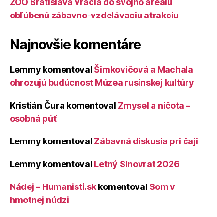
ZOO Bratislava vracia do svojho areálu
obľúbenú zábavno-vzdelávaciu atrakciu
Najnovšie komentáre
Lemmy
komentoval
Šimkovičová a Machala
ohrozujú budúcnosť Múzea rusínskej kultúry
Kristián Čura
komentoval
Zmysel a ničota –
osobná púť
Lemmy
komentoval
Zábavná diskusia pri čaji
Lemmy
komentoval
Letný Slnovrat 2026
Nádej – Humanisti.sk
komentoval
Som v
hmotnej núdzi