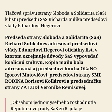
predsedovi
vlády
Eduardovi
Tlačová správu strany Sloboda a Solidarita (SaS)
Hegerovi
k listu predsedu SaS Richarda Sulíka predsedovi
vlády Eduardovi Hegerovi.
Predseda strany Sloboda a Solidarita (SaS)
Richard Sulík dnes adresoval predsedovi
vlády Eduardovi Hegerovi oficiálny list, v
ktorom ozrejmuje dôvody SaS vypovedať
koaličnú zmluvu. Kópia mailu bola
adresovaná aj predsedovi hnutia OĽaNO
Igorovi Matovičovi, predsedovi strany SME
RODINA Borisovi Kollárovi a predsedníčke
strany ZA ĽUDÍ Veronike Remišovej.
„Obsahom jednomyseľného rozhodnutia
Republikovej rady SaS zo 6. júla je