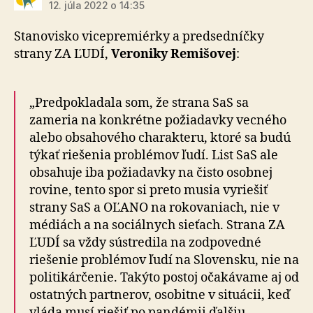
12. júla 2022 o 14:35
Stanovisko vicepremiérky a predsedníčky
strany ZA ĽUDÍ,
Veroniky Remišovej
:
„Predpokladala som, že strana SaS sa
zameria na konkrétne požiadavky vecného
alebo obsahového charakteru, ktoré sa budú
týkať riešenia problémov ľudí. List SaS ale
obsahuje iba požiadavky na čisto osobnej
rovine, tento spor si preto musia vyriešiť
strany SaS a OĽANO na rokovaniach, nie v
médiách a na sociálnych sieťach. Strana ZA
ĽUDÍ sa vždy sústredila na zodpovedné
riešenie problémov ľudí na Slovensku, nie na
politikárčenie. Takýto postoj očakávame aj od
ostatných partnerov, osobitne v situácii, keď
vláda musí riešiť po pandémii ďalšiu