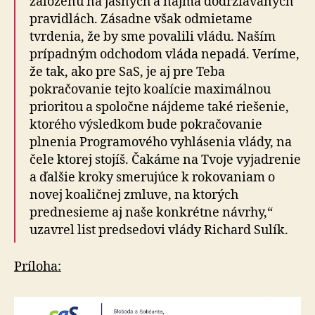
založenú na jasných a najmä dodržiavaných
pravidlách. Zásadne však odmietame
tvrdenia, že by sme povalili vládu. Naším
prípadným odchodom vláda nepadá. Veríme,
že tak, ako pre SaS, je aj pre Teba
pokračovanie tejto koalície maximálnou
prioritou a spoločne nájdeme také riešenie,
ktorého výsledkom bude pokračovanie
plnenia Programového vyhlásenia vlády, na
čele ktorej stojíš. Čakáme na Tvoje vyjadrenie
a ďalšie kroky smerujúce k rokovaniam o
novej koaličnej zmluve, na ktorých
prednesieme aj naše konkrétne návrhy,“
uzavrel list predsedovi vlády Richard Sulík.
Príloha: