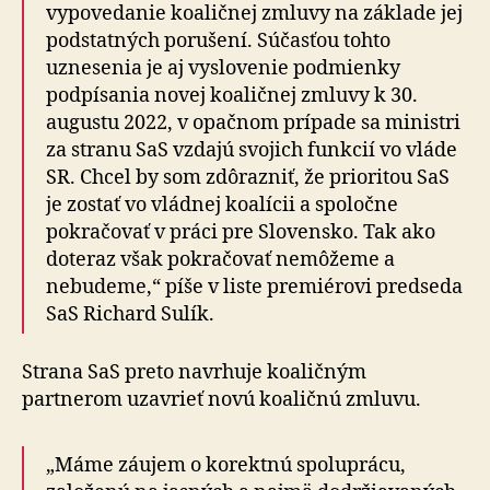
vypovedanie koaličnej zmluvy na základe jej
podstatných porušení. Súčasťou tohto
uznesenia je aj vyslovenie podmienky
podpísania novej koaličnej zmluvy k 30.
augustu 2022, v opačnom prípade sa ministri
za stranu SaS vzdajú svojich funkcií vo vláde
SR. Chcel by som zdôrazniť, že prioritou SaS
je zostať vo vládnej koalícii a spoločne
pokračovať v práci pre Slovensko. Tak ako
doteraz však pokračovať nemôžeme a
nebudeme,“ píše v liste premiérovi predseda
SaS Richard Sulík.
Strana SaS preto navrhuje koaličným
partnerom uzavrieť novú koaličnú zmluvu.
„Máme záujem o korektnú spoluprácu,