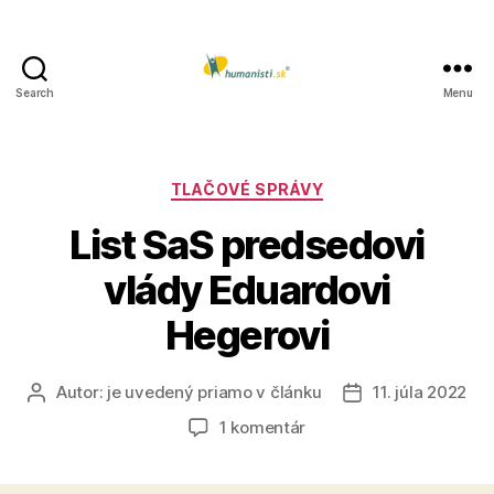
Search
Menu
Humanisti.sk
Kategórie
TLAČOVÉ SPRÁVY
List SaS predsedovi
vlády Eduardovi
Hegerovi
Autor:
je uvedený priamo v článku
11. júla 2022
Autor
Dátum
článku
článku
na
1 komentár
List
SaS