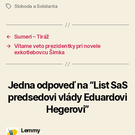
Sloboda a Solidarita
Značky
←
Sumeri – Tiráž
→
Vítame veto prezidentky pri novele
exkotlebovcu Šimka
Jedna odpoveď na “List SaS
predsedovi vlády Eduardovi
Hegerovi”
hovorí:
Lemmy